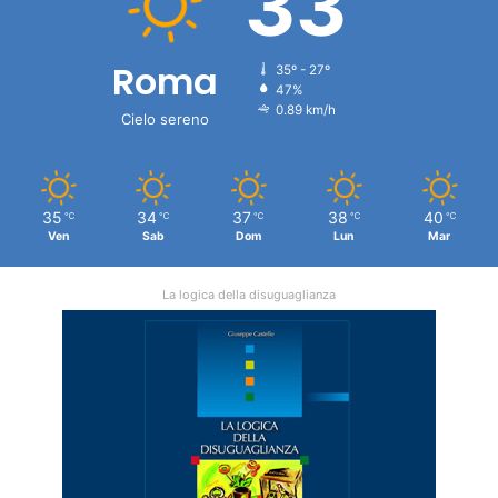
33
Roma
35º - 27º
47%
0.89 km/h
Cielo sereno
35
34
37
38
40
℃
℃
℃
℃
℃
Ven
Sab
Dom
Lun
Mar
La logica della disuguaglianza