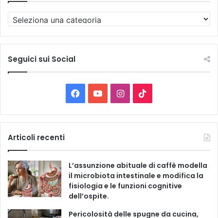
T
u
t
t
e
Seguici sui Social
l
e
C
F
Y
I
T
a
t
a
o
n
i
e
g
c
u
s
k
Articoli recenti
o
r
e
T
t
T
i
L’assunzione abituale di caffè modella
e
b
u
a
o
il microbiota intestinale e modifica la
fisiologia e le funzioni cognitive
o
b
g
k
dell’ospite.
o
e
r
Pericolosità delle spugne da cucina,