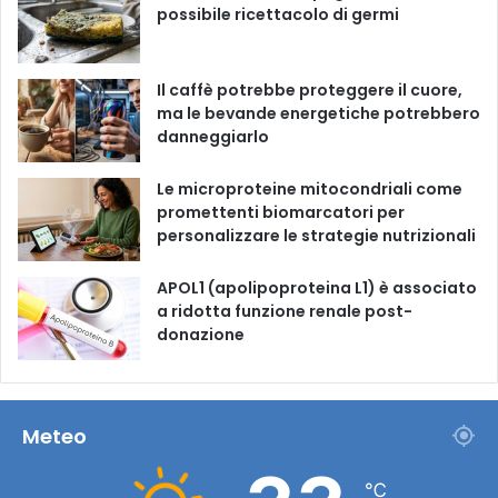
possibile ricettacolo di germi
k
a
m
Il caffè potrebbe proteggere il cuore,
ma le bevande energetiche potrebbero
danneggiarlo
Le microproteine ​​mitocondriali come
promettenti biomarcatori per
personalizzare le strategie nutrizionali
APOL1 (apolipoproteina L1) è associato
a ridotta funzione renale post-
donazione
Meteo
℃