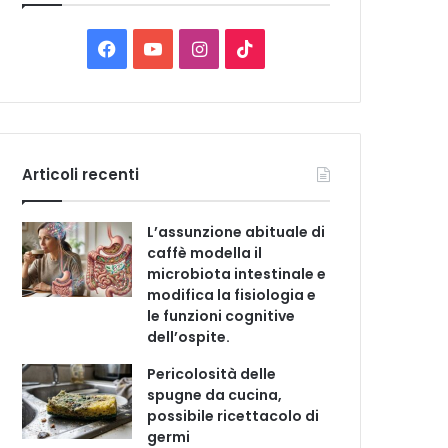
C
a
t
F
Y
I
T
e
a
o
n
i
g
o
c
u
s
k
r
i
e
T
t
T
e
Articoli recenti
b
u
a
o
L’assunzione abituale di
o
b
g
k
caffè modella il
microbiota intestinale e
o
e
r
modifica la fisiologia e
le funzioni cognitive
k
a
dell’ospite.
m
Pericolosità delle
spugne da cucina,
possibile ricettacolo di
germi