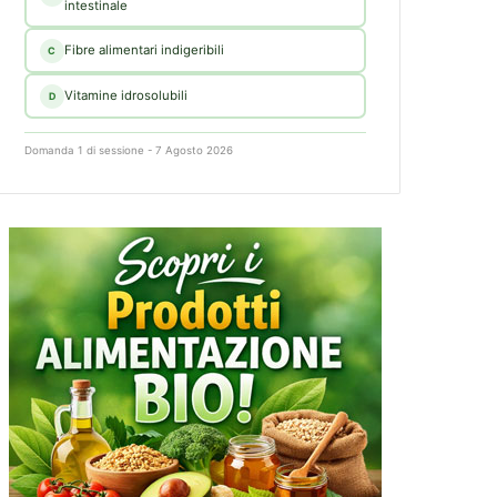
intestinale
Fibre alimentari indigeribili
C
Vitamine idrosolubili
D
Domanda 1 di sessione - 7 Agosto 2026