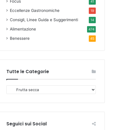
Focus
41
Eccellenze Gastronomiche
19
Consigli, Linee Guida e Suggerimenti
14
Alimentazione
474
Benessere
45
Tutte le Categorie
T
u
t
t
e
l
Seguici sui Social
e