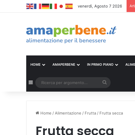
venerdì, Agosto 7 2026
Art
HOME
AMAPERBENE
IN PRIMO PIANO
ALIM
Barra laterale
Ricerca
per
argomento...
Home
/
Alimentazione
/
Frutta
/
Frutta secca
Frutta secca