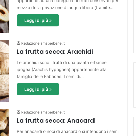
appartiene ad una categoria di frutti conservati per
mezzo della privazione di acqua libera (tramite…
Leggi di più »
Redazione amaperbene.it
La frutta secca: Arachidi
Le arachidi sono i frutti di una pianta erbacee
ipogea (Arachis hypogaea) appartenente alla
famiglia delle Fabacee. I semi di…
Leggi di più »
Redazione amaperbene.it
La frutta secca: Anacardi
Per anacardi o noci di anacardio si intendono i semi