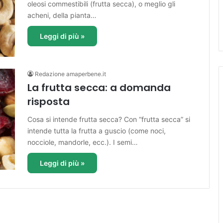
oleosi commestibili (frutta secca), o meglio gli
acheni, della pianta…
Leggi di più »
Redazione amaperbene.it
La frutta secca: a domanda
risposta
Cosa si intende frutta secca? Con “frutta secca” si
intende tutta la frutta a guscio (come noci,
nocciole, mandorle, ecc.). I semi…
Leggi di più »