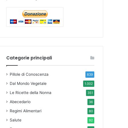
Categorie principali
Pillole di Conoscenza
839
Dal Mondo Vegetale
1.002
Le Ricette della Nonna
351
Abecedario
36
Regimi Alimentari
80
Salute
92