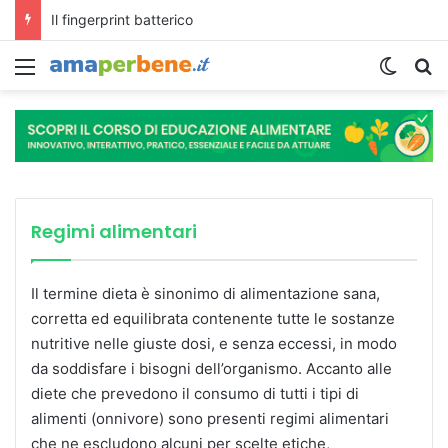
L’assunzione abituale di caffè modella il microbiota intestinale e modifica la fisiologia e le funzioni cognitive dell’ospite.
Menu
Cambi
R
Dieta antinfiammatoria
Dieta atlantica
Lo strano caso del licopene
Regimi alimentari
Il termine dieta è sinonimo di alimentazione sana,
corretta ed equilibrata contenente tutte le sostanze
nutritive nelle giuste dosi, e senza eccessi, in modo
da soddisfare i bisogni dell’organismo. Accanto alle
diete che prevedono il consumo di tutti i tipi di
alimenti (onnivore) sono presenti regimi alimentari
che ne escludono alcuni per scelte etiche,