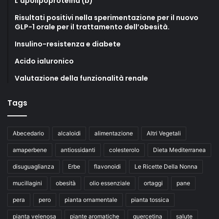
L’apolipoproteina (b)
Risultati positivi nella sperimentazione per il nuovo
GLP-1 orale per il trattamento dell’obesità.
Insulino-resistenza e diabete
Acido ialuronico
Valutazione della funzionalità renale
Tags
Abecedario
alcaloidi
alimentazione
Altri Vegetali
amaperbene
antiossidanti
colesterolo
Dieta Mediterranea
disuguaglianza
Erbe
flavonoidi
Le Ricette Della Nonna
mucillagini
obesità
olio essenziale
ortaggi
pane
pera
pero
pianta ornamentale
pianta tossica
pianta velenosa
piante aromatiche
quercetina
salute