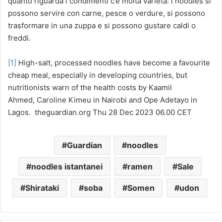
quanto riguarda i condimenti c’è molta varietà: i noodles si
possono servire con carne, pesce o verdure, si possono
trasformare in una zuppa e si possono gustare caldi o
freddi.
[1]
High-salt, processed noodles have become a favourite
cheap meal, especially in developing countries, but
nutritionists warn of the health costs by Kaamil
Ahmed, Caroline Kimeu in Nairobi and Ope Adetayo in
Lagos. theguardian.org Thu 28 Dec 2023 06.00 CET
Guardian
noodles
noodles istantanei
ramen
Sale
Shirataki
soba
Somen
udon