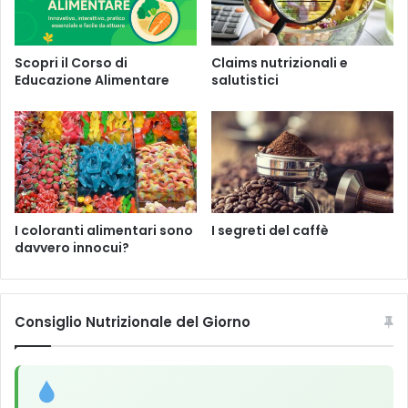
a
l
l
Scopri il Corso di
Claims nutrizionali e
u
Educazione Alimentare
salutistici
n
g
a
l
a
v
i
t
I coloranti alimentari sono
I segreti del caffè
a
davvero innocui?
Consiglio Nutrizionale del Giorno