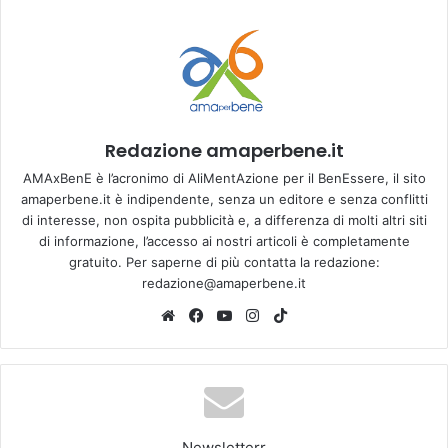
Redazione amaperbene.it
AMAxBenE è l’acronimo di AliMentAzione per il BenEssere, il sito
amaperbene.it è indipendente, senza un editore e senza conflitti
di interesse, non ospita pubblicità e, a differenza di molti altri siti
di informazione, l’accesso ai nostri articoli è completamente
gratuito. Per saperne di più contatta la redazione:
redazione@amaperbene.it
We
Fa
Yo
Ins
Tik
bsi
ce
u
tag
To
te
bo
Tu
ra
k
ok
be
m
Newsletterr