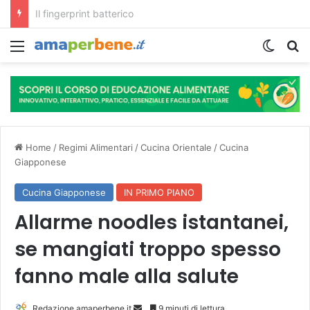
L’assunzione abituale di caffè modella il microbiota intestinale e modifica la fisiologia e le funzioni cognitive dell’ospite.
Menu
Cambi
R
Home
/
Regimi Alimentari
/
Cucina Orientale
/
Cucina
Giapponese
Cucina Giapponese
IN PRIMO PIANO
Allarme noodles istantanei,
se mangiati troppo spesso
fanno male alla salute
Redazione amaperbene.it
I
9 minuti di lettura