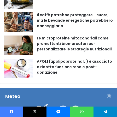
m
Il caffè potrebbe proteggere il cuore,
ma le bevande energetiche potrebbero
danneggiarlo
Le microproteine ​​mitocondriali come
promettenti biomarcatori per
personalizzare le strategie nutrizionali
APOL1 (apolipoproteina L1) è associato
a ridotta funzione renale post-
donazione
Meteo
30
℃