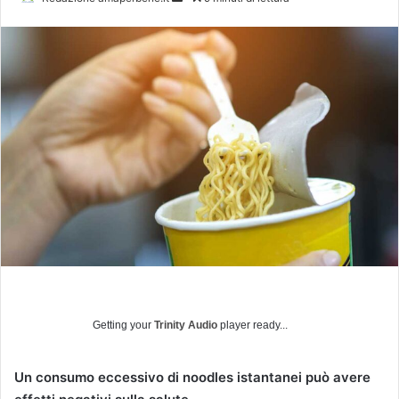
n
v
i
a
u
n
'
e
m
a
i
l
Getting your
Trinity Audio
player ready...
Un consumo eccessivo di noodles istantanei
può avere