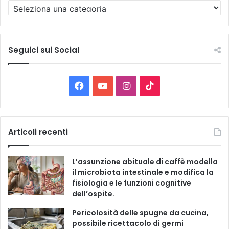
T
u
t
t
e
Seguici sui Social
l
e
C
F
Y
I
T
a
t
a
o
n
i
e
g
c
u
s
k
Articoli recenti
o
r
e
T
t
T
i
L’assunzione abituale di caffè modella
e
b
u
a
o
il microbiota intestinale e modifica la
fisiologia e le funzioni cognitive
o
b
g
k
dell’ospite.
o
e
r
Pericolosità delle spugne da cucina,
possibile ricettacolo di germi
k
a