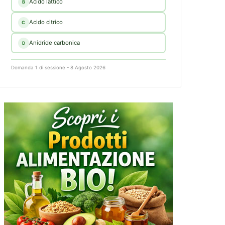
Acido lattico
B
Acido citrico
C
Anidride carbonica
D
Domanda 1 di sessione - 8 Agosto 2026