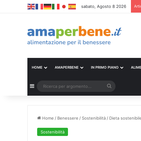
sabato, Agosto 8 2026
Arti
HOME
AMAPERBENE
IN PRIMO PIANO
ALIM
Barra laterale
Ricerca
per
argomento...
Home
/
Benessere
/
Sostenibilità
/
Dieta sostenibil
Sostenibilità