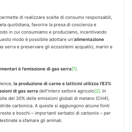
permette di realizzare scelte di consumo responsabili,
ieta quotidiana, favorire la presa di coscienza e
 modo in cui consumiamo e produciamo, incentivando
 questo modo è possibile adottare un’
alimentazione
gas serra e preservare gli ecosistemi acquatici, marini e
imentari è l’emissione di gas serra
[1]
.
ience
,
la produzione di carne e latticini utilizza l’83%
ssioni di gas serra
dell’intero settore agricolo
[2]
. In
ile del 30% delle emissioni globali di metano (CH4),
idride carbonica. A queste si aggiungono alcune fonti
oreste e boschi – importanti serbatoi di carbonio – per
estinate a sfamare gli animali.