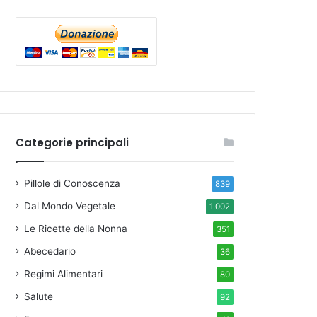
Categorie principali
Pillole di Conoscenza
839
Dal Mondo Vegetale
1.002
Le Ricette della Nonna
351
Abecedario
36
Regimi Alimentari
80
Salute
92