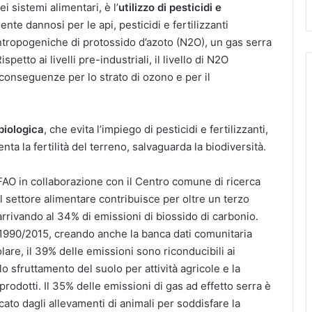
ei sistemi alimentari, è l’
utilizzo di pesticidi e
nte dannosi per le api, pesticidi e fertilizzanti
ntropogeniche di protossido d’azoto (N2O), un gas serra
petto ai livelli pre-industriali, il livello di N2O
conseguenze per lo strato di ozono e per il
biologica
, che evita l’impiego di pesticidi e fertilizzanti,
ta la fertilità del terreno, salvaguarda la biodiversità.
a FAO in collaborazione con il Centro comune di ricerca
 settore alimentare contribuisce per oltre un terzo
 arrivando al 34% di emissioni di biossido di carbonio.
odo 1990/2015, creando anche la banca dati comunitaria
are, il 39% delle emissioni sono riconducibili ai
lo sfruttamento del suolo per attività agricole e la
prodotti. Il 35% delle emissioni di gas ad effetto serra è
to dagli allevamenti di animali per soddisfare la