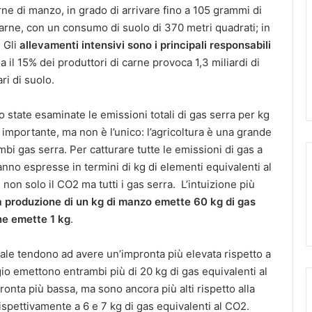
arne di manzo, in grado di arrivare fino a 105 grammi di
rne, con un consumo di suolo di 370 metri quadrati; in
. Gli
allevamenti intensivi sono i principali responsabili
na il 15% dei produttori di carne provoca 1,3 miliardi di
ri di suolo.
 state esaminate le emissioni totali di gas serra per kg
ù importante, ma non è l’unico: l’agricoltura è una grande
bi gas serra. Per catturare tutte le emissioni di gas a
hanno espresse in termini di kg di elementi equivalenti al
on solo il CO2 ma tutti i gas serra. L’intuizione più
a produzione di un kg di manzo emette 60 kg di gas
 ne emette 1 kg
.
ale tendono ad avere un’impronta più elevata rispetto a
ggio emettono entrambi più di 20 kg di gas equivalenti al
ronta più bassa, ma sono ancora più alti rispetto alla
ispettivamente a 6 e 7 kg di gas equivalenti al CO2.