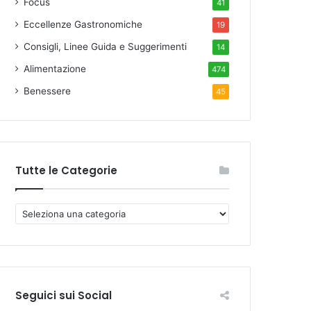
Focus
41
Eccellenze Gastronomiche
19
Consigli, Linee Guida e Suggerimenti
14
Alimentazione
474
Benessere
45
Tutte le Categorie
T
u
t
t
e
l
Seguici sui Social
e