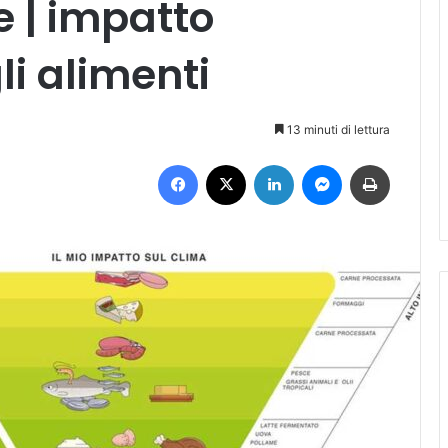
e | impatto
i alimenti
13 minuti di lettura
Facebook
X
LinkedIn
Messenger
Stampa