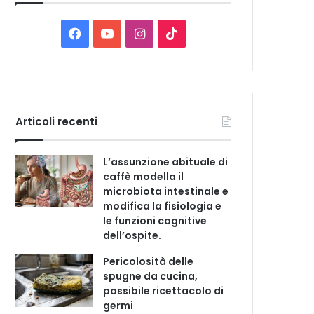
C
a
t
F
Y
I
T
e
a
o
n
i
g
o
c
u
s
k
r
i
e
T
t
T
e
Articoli recenti
b
u
a
o
L’assunzione abituale di
o
b
g
k
caffè modella il
microbiota intestinale e
o
e
r
modifica la fisiologia e
le funzioni cognitive
k
a
dell’ospite.
m
Pericolosità delle
spugne da cucina,
possibile ricettacolo di
germi