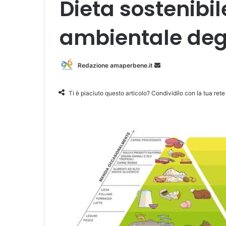
Dieta sostenibil
ambientale degl
Redazione amaperbene.it
I
n
v
Ti è piaciuto questo articolo? Condividilo con la tua rete
i
a
u
n
'
e
m
a
i
l