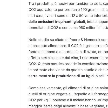
Tra i prodotti più nocivi per l’ambiente c’è la c
CO2 equivalente per produrre 100 grammi di ca
altri casi, i valori sono da 12 a 50 volte inferiori
delle emissioni inquinanti globali
, infatti appe
tonnellate di CO2 e consuma 950 milioni di etta
Nello studio su citato di Poore & Nemecek sono
di prodotto alimentare. Il CO2 è il gas serra pi
fonte di metano e di protossido di azoto, entram
effetto serra causate dal cibo, i ricercatori le 
CO2. Questa metrica prende in considerazione n
importante che viene da questo studio è che
l
serra mentre la produzione di un kg di piselli
Complessivamente, gli alimenti di origine anim
quelli di origine vegetale. L’agnello e il forma
CO2 per kg. Il pollame e il maiale hanno un’imp
maggior parte degli alimenti a base vegetale, r