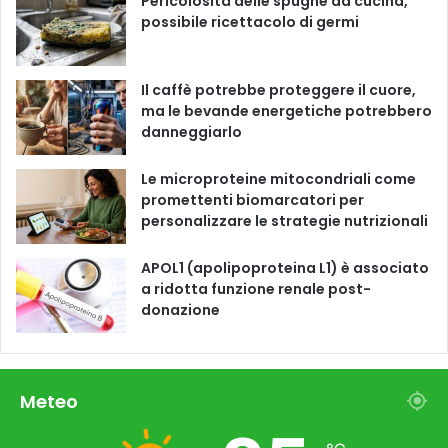
Pericolosità delle spugne da cucina,
possibile ricettacolo di germi
k
a
m
Il caffè potrebbe proteggere il cuore,
ma le bevande energetiche potrebbero
danneggiarlo
Le microproteine ​​mitocondriali come
promettenti biomarcatori per
personalizzare le strategie nutrizionali
APOL1 (apolipoproteina L1) è associato
a ridotta funzione renale post-
donazione
Meteo