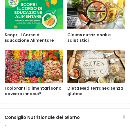
o
l
e
c
h
o
m
Scopri il Corso di
Claims nutrizionali e
a
Educazione Alimentare
salutistici
h
e
d
e
r
a
c
e
I coloranti alimentari sono
Dieta Mediterranea senza
a
davvero innocui?
glutine
L
.
Consiglio Nutrizionale del Giorno