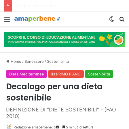
L’assunzione abituale di caffè modella il microbiota intestinale e modifica la fisiologia e le funzioni cognitive dell’ospite.
Menu
Cambi
R
Home
/
Benessere
/
Sostenibilità
Dieta Mediterranea
IN PRIMO PIANO
Sostenibilità
Decalogo per una dieta
sostenibile
DEFINIZIONE DI “DIETE SOSTENIBILI” - (FAO
2010)
Redazione amaperbene.it
I
5 minuti di lettura