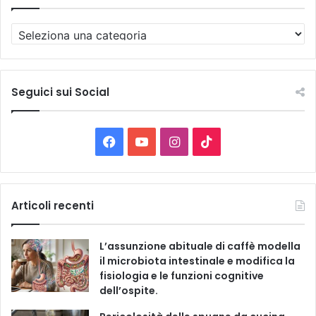
T
u
t
t
e
Seguici sui Social
l
e
C
F
Y
I
T
a
t
a
o
n
i
e
g
c
u
s
k
Articoli recenti
o
r
e
T
t
T
i
L’assunzione abituale di caffè modella
e
b
u
a
o
il microbiota intestinale e modifica la
fisiologia e le funzioni cognitive
o
b
g
k
dell’ospite.
o
e
r