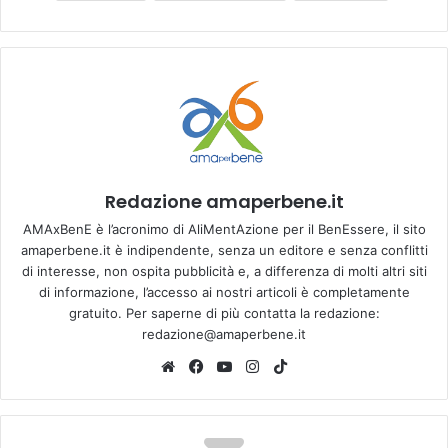
Redazione amaperbene.it
AMAxBenE è l’acronimo di AliMentAzione per il BenEssere, il sito
amaperbene.it è indipendente, senza un editore e senza conflitti
di interesse, non ospita pubblicità e, a differenza di molti altri siti
di informazione, l’accesso ai nostri articoli è completamente
gratuito. Per saperne di più contatta la redazione:
redazione@amaperbene.it
We
Fa
Yo
Ins
Tik
bsi
ce
u
tag
To
te
bo
Tu
ra
k
ok
be
m