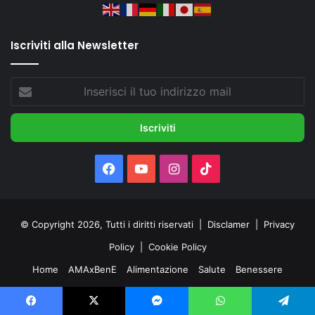
Iscriviti alla Newsletter
Inserisci
il
tuo
indirizzo
mail
Facebook
You
Instagram
TikTok
Tube
© Copyright 2026, Tutti i diritti riservati |
Disclamer
|
Privacy
Policy
|
Cookie Policy
Home
AMAxBenE
Alimentazione
Salute
Benessere
Contatti