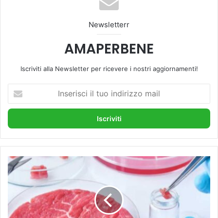
Newsletterr
AMAPERBENE
Iscriviti alla Newsletter per ricevere i nostri aggiornamenti!
I
n
s
e
r
i
s
c
C
i
a
i
r
l
n
t
e
u
s