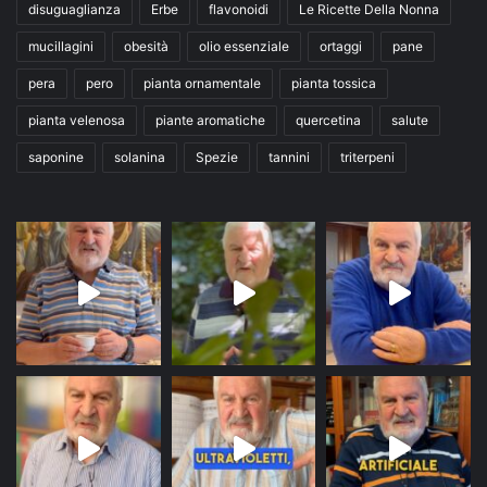
disuguaglianza
Erbe
flavonoidi
Le Ricette Della Nonna
mucillagini
obesità
olio essenziale
ortaggi
pane
pera
pero
pianta ornamentale
pianta tossica
pianta velenosa
piante aromatiche
quercetina
salute
saponine
solanina
Spezie
tannini
triterpeni