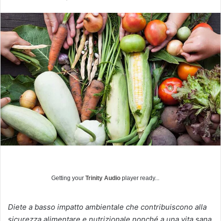
n
v
i
a
u
n
'
e
m
a
i
l
Getting your
Trinity Audio
player ready...
Diete a basso impatto ambientale che contribuiscono alla
sicurezza alimentare e nutrizionale nonché a una vita sana