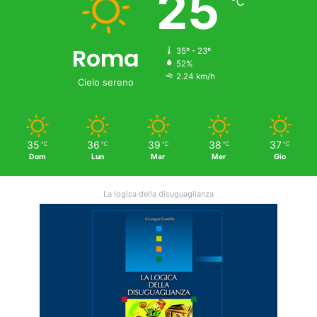
25
℃
Roma
35º - 23º
52%
2.24 km/h
Cielo sereno
35
36
39
38
37
℃
℃
℃
℃
℃
Dom
Lun
Mar
Mer
Gio
La logica della disuguaglianza