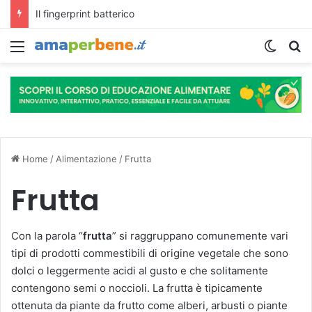
L’assunzione abituale di caffè modella il microbiota intestinale e modifica la fisiologia e le funzioni cognitive dell’ospite.
Menu
Cambi
R
Home
/
Alimentazione
/
Frutta
Frutta
Con la parola “
frutta
” si raggruppano comunemente vari
tipi di prodotti commestibili di origine vegetale che sono
dolci o leggermente acidi al gusto e che solitamente
contengono semi o noccioli. La frutta è tipicamente
ottenuta da piante da frutto come alberi, arbusti o piante