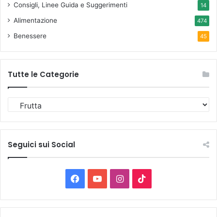
Consigli, Linee Guida e Suggerimenti
14
Alimentazione
474
Benessere
45
Tutte le Categorie
T
u
t
t
e
Seguici sui Social
l
e
C
F
Y
I
T
a
t
a
o
n
i
e
g