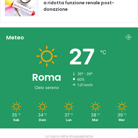
a ridotta funzione renale post-
donazione
Meteo
27
℃
Roma
35º - 26º
60%
1.01 km/h
Cielo sereno
35
34
37
38
39
℃
℃
℃
℃
℃
Sab
Dom
Lun
Mar
Mer
La logica della disuguaglianza