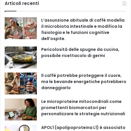
c
u
s
k
Articoli recenti
o
r
e
T
t
T
i
L’assunzione abituale di caffè modella
e
b
u
a
o
il microbiota intestinale e modifica la
fisiologia e le funzioni cognitive
o
b
g
k
dell’ospite.
o
e
r
Pericolosità delle spugne da cucina,
possibile ricettacolo di germi
k
a
m
Il caffè potrebbe proteggere il cuore,
ma le bevande energetiche potrebbero
danneggiarlo
Le microproteine ​​mitocondriali come
promettenti biomarcatori per
personalizzare le strategie nutrizionali
APOL1 (apolipoproteina L1) è associato