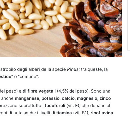
 strobilo degli alberi della specie
Pinus;
tra queste, la
stico
” o “comune”.
el peso) e
di fibre vegetali
(4,5% del peso). Sono una
o anche
manganese, potassio, calcio, magnesio, zinco
pprezzano soprattutto i
tocoferoli
(vit. E), che donano al
ni di nota anche i livelli di
tiamina
(vit. B1),
riboflavina