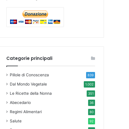
Categorie principali
Pillole di Conoscenza
839
Dal Mondo Vegetale
1.002
Le Ricette della Nonna
351
Abecedario
36
Regimi Alimentari
80
Salute
92