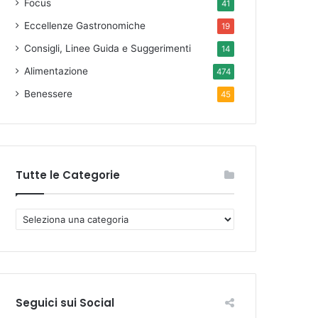
Focus
41
Eccellenze Gastronomiche
19
Consigli, Linee Guida e Suggerimenti
14
Alimentazione
474
Benessere
45
Tutte le Categorie
T
u
t
t
e
l
Seguici sui Social
e