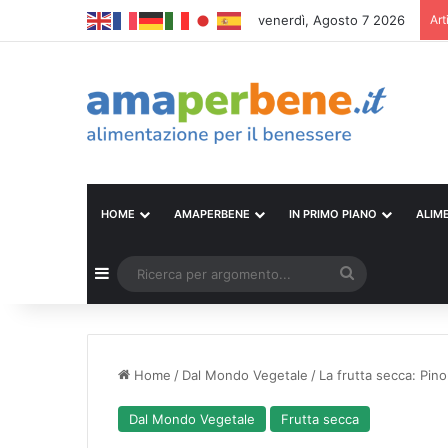
venerdì, Agosto 7 2026
Art
HOME
AMAPERBENE
IN PRIMO PIANO
ALIM
Barra laterale
Ricerca
per
argomento...
Home
/
Dal Mondo Vegetale
/
La frutta secca: Pinol
Dal Mondo Vegetale
Frutta secca