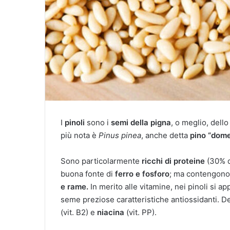
I
pinoli
sono i
semi della pigna
, o meglio, dello
più nota è
Pinus pinea
, anche detta
pino “dome
Sono particolarmente
ricchi di proteine
(30% d
buona fonte di
ferro e fosforo
; ma contengon
e rame.
In merito alle vitamine, nei pinoli si a
seme preziose caratteristiche antiossidanti. Deg
(vit. B2) e
niacina
(vit. PP).