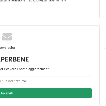
ntatta la redazione: redazione@amaperbene.it
ewsletterr
PERBENE
 per ricevere i nostri aggiornamenti!