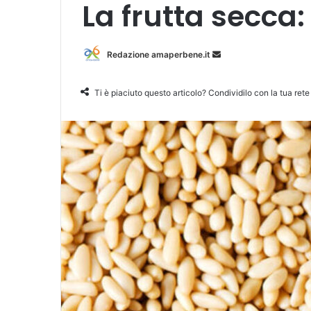
La frutta secca: 
Redazione amaperbene.it
I
n
v
Ti è piaciuto questo articolo? Condividilo con la tua rete
i
a
u
n
'
e
m
a
i
l