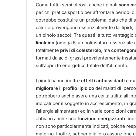
Come tutti i semi oleosi, anche i pinoli
sono mo
per chi pratica sport o per affrontare periodi 
dovrebbe costituire un problema, dato che di s
calorie provengono essenzialmente dai lipidi, 
un pinolo secco). Tra questi, a tutto vantaggio d
linoleico
(omega 6, un polinsaturo essenziale c
totalmente
privi di colesterolo,
ma
contengono 
formati da acidi grassi prevalentemente insaturi
sull’apporto energetico totale dell’alimento.
I pinoli hanno inoltre
effetti antiossidanti
e ma
migliorare il profilo lipidico
dei malati di iperc
potrebbero anche avere una certa utilità all’int
indicati per il soggetto in accrescimento, in 
l’allergia alimentare) ed in varie condizioni car
abbiano anche una
funzione energizzante
indi
non sono particolarmente indicati, poiché respo
materno. Inoltre, sebbene la loro assunzione d