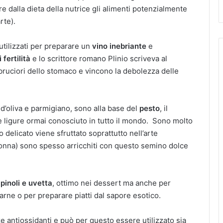
re dalla dieta della nutrice gli alimenti potenzialmente
rte).
 utilizzati per preparare un
vino inebriante
e
fertilità
e lo scrittore romano Plinio scriveva al
 bruciori dello stomaco e vincono la debolezza delle
io d’oliva e parmigiano, sono alla base del
pesto
, il
 ligure ormai conosciuto in tutto il mondo. Sono molto
o delicato viene sfruttato soprattutto nell’arte
a nonna) sono spesso arricchiti con questo semino dolce
a
pinoli e uvetta
, ottimo nei dessert ma anche per
arne o per preparare piatti dal sapore esotico.
e antiossidanti e può per questo essere utilizzato sia