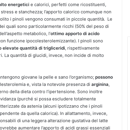
lto energetici
e calorici, perfetti come ricostituenti,
di stress e stanchezza; l’apporto calorico comunque non
olito i pinoli vengono consumati in piccole quantità. Le
dei quali sono particolarmente ricchi (50% del peso di
ell’aspetto metabolico, l’
ottimo apporto di acido
on funzione ipocolesterolemizzante). I pinoli sono
elevate quantità di trigliceridi
, rispettivamente
. La quantità di glucidi, invece, non incide di molto
ntengono giovane la pelle e sano l’organismo;
possono
olesterolemia e, vista la notevole presenza di
arginina
,
erno della dieta contro l’ipertensione. Sono inoltre
gravidanza (purché si possa escludere totalmente
atterizzate da astenia (alcuni ipotizzano che i pinoli
pendente da quella calorica). In allattamento, invece,
nsabili di una leggera alterazione gustativa del latte
ovrebbe aumentare l’apporto di acidi grassi essenziali