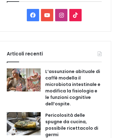
C
a
t
F
Y
I
T
e
a
o
n
i
g
o
c
u
s
k
r
i
e
T
t
T
e
Articoli recenti
b
u
a
o
L’assunzione abituale di
o
b
g
k
caffè modella il
microbiota intestinale e
o
e
r
modifica la fisiologia e
le funzioni cognitive
k
a
dell’ospite.
m
Pericolosità delle
spugne da cucina,
possibile ricettacolo di
germi