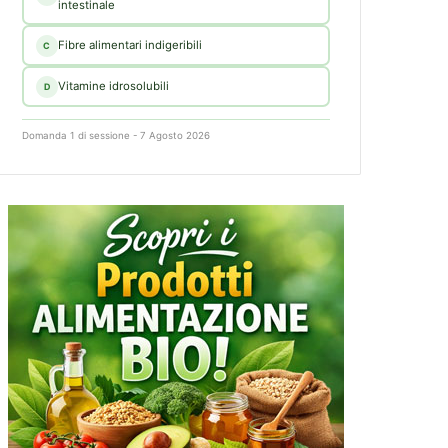
intestinale
Fibre alimentari indigeribili
C
Vitamine idrosolubili
D
Domanda 1 di sessione - 7 Agosto 2026