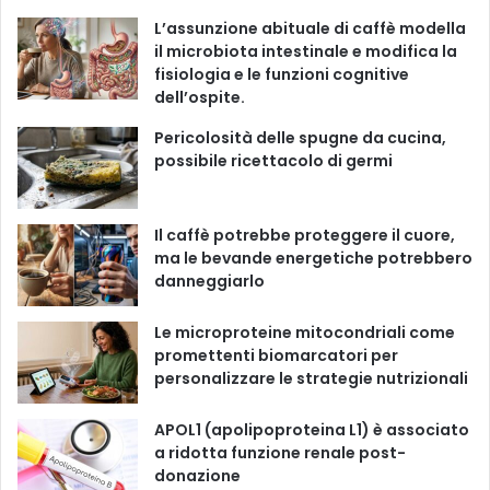
i
L’assunzione abituale di caffè modella
e
b
u
a
o
il microbiota intestinale e modifica la
fisiologia e le funzioni cognitive
o
b
g
k
dell’ospite.
o
e
r
Pericolosità delle spugne da cucina,
possibile ricettacolo di germi
k
a
m
Il caffè potrebbe proteggere il cuore,
ma le bevande energetiche potrebbero
danneggiarlo
Le microproteine ​​mitocondriali come
promettenti biomarcatori per
personalizzare le strategie nutrizionali
APOL1 (apolipoproteina L1) è associato
a ridotta funzione renale post-
donazione