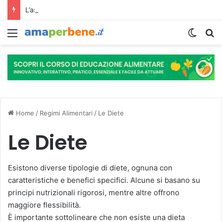
L’assunzione abituale di caffè modella il microbiota intestinale e modifica la fisiologia e le funzioni cognitive dell’ospite.
Menu
Cambi
R
Home
/
Regimi Alimentari
/
Le Diete
Le Diete
Esistono diverse tipologie di diete, ognuna con
caratteristiche e benefici specifici. Alcune si basano su
principi nutrizionali rigorosi, mentre altre offrono
maggiore flessibilità.
È importante sottolineare che non esiste una dieta