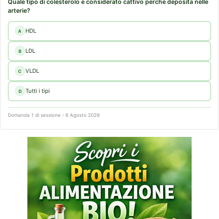
Quale tipo di colesterolo e considerato cattivo perche deposita nelle
arterie?
HDL
A
LDL
B
VLDL
C
Tutti i tipi
D
Domanda 1 di sessione - 6 Agosto 2026