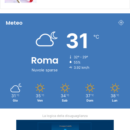
Meteo
31
℃
Roma
32º - 29º
55%
3.92 km/h
Nuvole sparse
31
35
34
37
38
℃
℃
℃
℃
℃
Gio
Ven
Sab
Dom
Lun
La logica della disuguaglianza