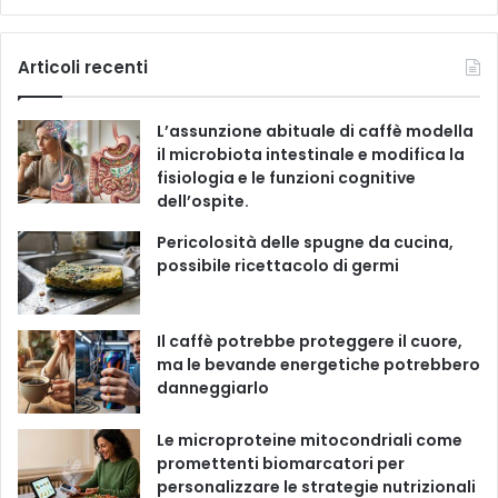
t
a
o
n
i
e
g
c
u
s
k
Articoli recenti
o
r
e
T
t
T
i
L’assunzione abituale di caffè modella
e
b
u
a
o
il microbiota intestinale e modifica la
fisiologia e le funzioni cognitive
o
b
g
k
dell’ospite.
o
e
r
Pericolosità delle spugne da cucina,
possibile ricettacolo di germi
k
a
m
Il caffè potrebbe proteggere il cuore,
ma le bevande energetiche potrebbero
danneggiarlo
Le microproteine ​​mitocondriali come
promettenti biomarcatori per
personalizzare le strategie nutrizionali