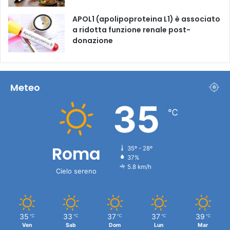
APOL1 (apolipoproteina L1) è associato
a ridotta funzione renale post-
donazione
Meteo
35
℃
Roma
35º - 28º
37%
5.8 km/h
Cielo sereno
35
33
37
37
39
℃
℃
℃
℃
℃
Ven
Sab
Dom
Lun
Mar