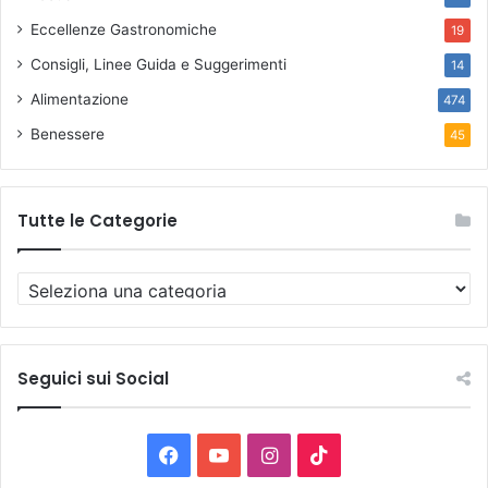
Eccellenze Gastronomiche
19
Consigli, Linee Guida e Suggerimenti
14
Alimentazione
474
Benessere
45
Tutte le Categorie
T
u
t
t
e
Seguici sui Social
l
e
C
F
Y
I
T
a