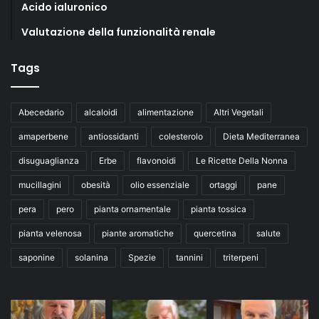
Acido ialuronico
Valutazione della funzionalità renale
Tags
Abecedario
alcaloidi
alimentazione
Altri Vegetali
amaperbene
antiossidanti
colesterolo
Dieta Mediterranea
disuguaglianza
Erbe
flavonoidi
Le Ricette Della Nonna
mucillagini
obesità
olio essenziale
ortaggi
pane
pera
pero
pianta ornamentale
pianta tossica
pianta velenosa
piante aromatiche
quercetina
salute
saponine
solanina
Spezie
tannini
triterpeni