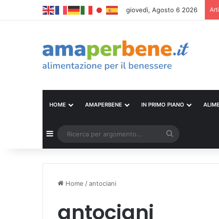
giovedì, Agosto 6 2026
Art
HOME
AMAPERBENE
IN PRIMO PIANO
ALIM
Barra laterale
Ricerca
per
argomento...
Home
/
antociani
antociani