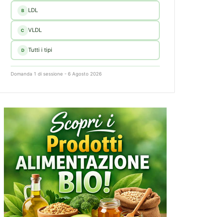
LDL
B
VLDL
C
Tutti i tipi
D
Domanda 1 di sessione - 6 Agosto 2026