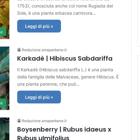
1753), conosciuta anche col nome Rugiada del
Sole, è una pianta erbacea carnivora…
Leggi di più »
le
Redazione amaperbene.it
Karkadè | Hibiscus Sabdariffa
Il Karkadè (Hibiscus sabdariffa L.) è una pianta
della famiglia delle Malvaceae, genere Hibiscus. È
una pianta perenne, che può…
Leggi di più »
le
Redazione amaperbene.it
Boysenberry | Rubus idaeus x
Rubus ulmifolius