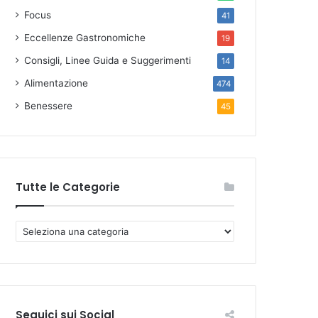
Focus
41
Eccellenze Gastronomiche
19
Consigli, Linee Guida e Suggerimenti
14
Alimentazione
474
Benessere
45
Tutte le Categorie
T
u
t
t
e
l
Seguici sui Social
e