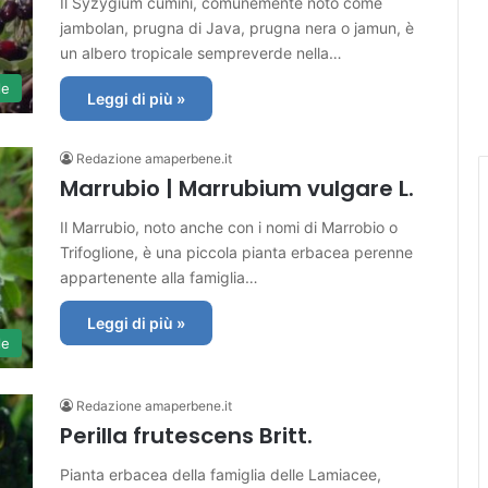
Il Syzygium cumini, comunemente noto come
jambolan, prugna di Java, prugna nera o jamun, è
un albero tropicale sempreverde nella…
le
Leggi di più »
Redazione amaperbene.it
Marrubio | Marrubium vulgare L.
Il Marrubio, noto anche con i nomi di Marrobio o
Trifoglione, è una piccola pianta erbacea perenne
appartenente alla famiglia…
Leggi di più »
le
Redazione amaperbene.it
Perilla frutescens Britt.
Pianta erbacea della famiglia delle Lamiacee,