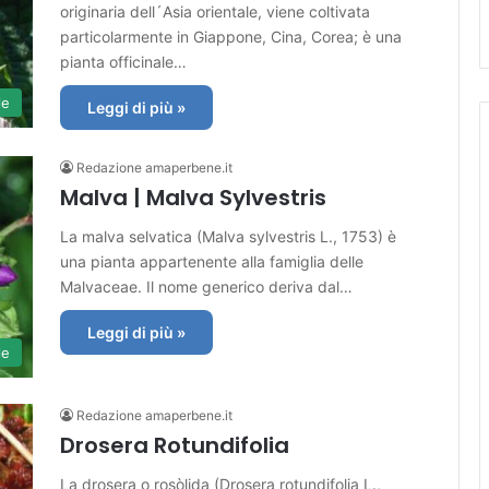
originaria dell´Asia orientale, viene coltivata
particolarmente in Giappone, Cina, Corea; è una
pianta officinale…
le
Leggi di più »
Redazione amaperbene.it
Malva | Malva Sylvestris
La malva selvatica (Malva sylvestris L., 1753) è
una pianta appartenente alla famiglia delle
Malvaceae. Il nome generico deriva dal…
Leggi di più »
le
Redazione amaperbene.it
Drosera Rotundifolia
La drosera o rosòlida (Drosera rotundifolia L.,