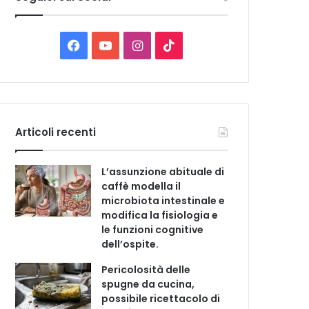
C
a
t
F
Y
I
T
e
a
o
n
i
g
o
c
u
s
k
r
i
e
T
t
T
e
Articoli recenti
b
u
a
o
L’assunzione abituale di
o
b
g
k
caffè modella il
microbiota intestinale e
o
e
r
modifica la fisiologia e
le funzioni cognitive
k
a
dell’ospite.
m
Pericolosità delle
spugne da cucina,
possibile ricettacolo di