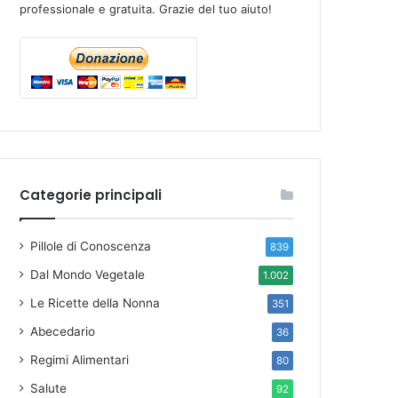
professionale e gratuita. Grazie del tuo aiuto!
Categorie principali
Pillole di Conoscenza
839
Dal Mondo Vegetale
1.002
Le Ricette della Nonna
351
Abecedario
36
Regimi Alimentari
80
Salute
92