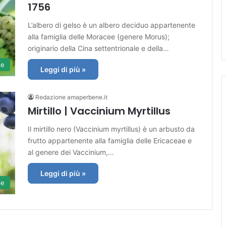
1756
L’albero di gelso è un albero deciduo appartenente
alla famiglia delle Moracee (genere Morus);
originario della Cina settentrionale e della…
le
Leggi di più »
Redazione amaperbene.it
Mirtillo | Vaccinium Myrtillus
Il mirtillo nero (Vaccinium myrtillus) è un arbusto da
frutto appartenente alla famiglia delle Ericaceae e
al genere dei Vaccinium,…
Leggi di più »
le