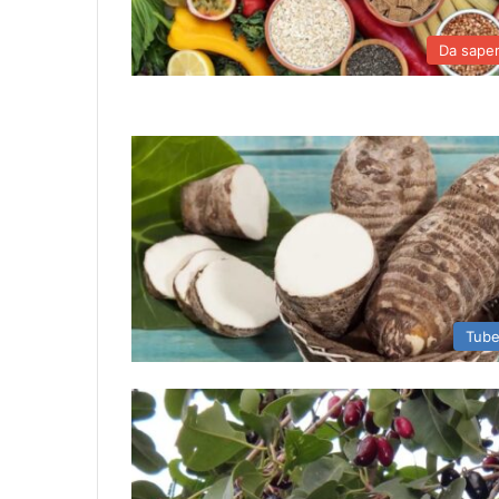
Da sape
Tube