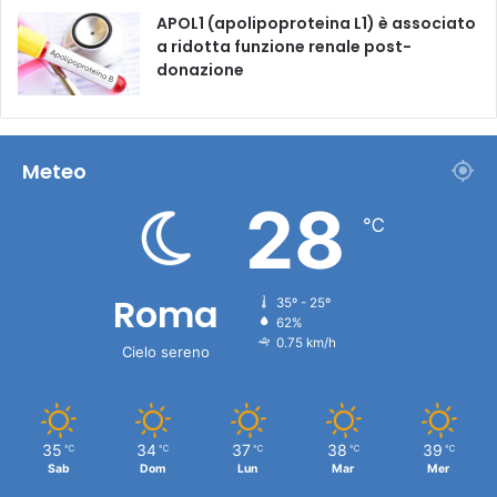
APOL1 (apolipoproteina L1) è associato
a ridotta funzione renale post-
donazione
Meteo
28
℃
Roma
35º - 25º
62%
0.75 km/h
Cielo sereno
35
34
37
38
39
℃
℃
℃
℃
℃
Sab
Dom
Lun
Mar
Mer