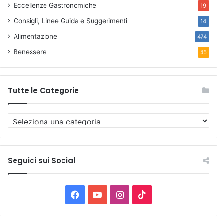
Eccellenze Gastronomiche
19
Consigli, Linee Guida e Suggerimenti
14
Alimentazione
474
Benessere
45
Tutte le Categorie
T
u
t
t
e
Seguici sui Social
l
e
C
F
Y
I
T
a
t
a
o
n
i