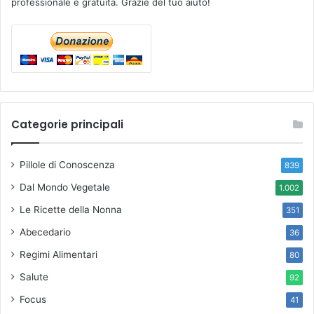
professionale e gratuita. Grazie del tuo aiuto!
Categorie principali
Pillole di Conoscenza
839
Dal Mondo Vegetale
1.002
Le Ricette della Nonna
351
Abecedario
36
Regimi Alimentari
80
Salute
92
Focus
41