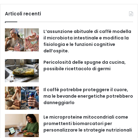
e
g
c
u
s
k
Articoli recenti
o
r
e
T
t
T
i
L’assunzione abituale di caffè modella
e
b
u
a
o
il microbiota intestinale e modifica la
fisiologia e le funzioni cognitive
o
b
g
k
dell’ospite.
o
e
r
Pericolosità delle spugne da cucina,
possibile ricettacolo di germi
k
a
m
Il caffè potrebbe proteggere il cuore,
ma le bevande energetiche potrebbero
danneggiarlo
Le microproteine ​​mitocondriali come
promettenti biomarcatori per
personalizzare le strategie nutrizionali