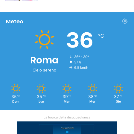
Meteo
36
℃
Roma
36º - 30º
37%
6.5 km/h
Cielo sereno
35
35
39
38
37
℃
℃
℃
℃
℃
Dom
Lun
Mar
Mer
Gio
La logica della disuguaglianza