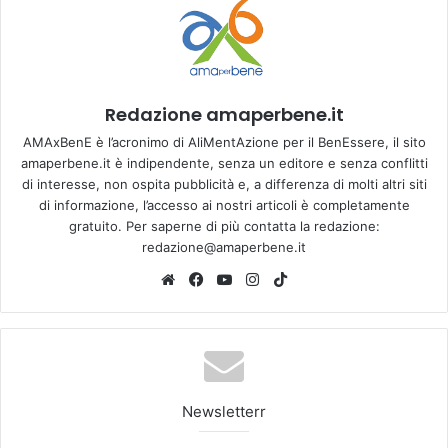
Redazione amaperbene.it
AMAxBenE è l’acronimo di AliMentAzione per il BenEssere, il sito
amaperbene.it è indipendente, senza un editore e senza conflitti
di interesse, non ospita pubblicità e, a differenza di molti altri siti
di informazione, l’accesso ai nostri articoli è completamente
gratuito. Per saperne di più contatta la redazione:
redazione@amaperbene.it
We
Fa
Yo
Ins
Tik
bsi
ce
u
tag
To
te
bo
Tu
ra
k
ok
be
m
Newsletterr