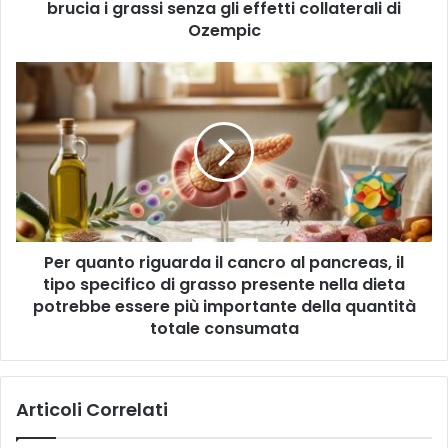
i
brucia i grassi senza gli effetti collaterali di
u
r
n
Ozempic
i
a
z
n
P
z
u
e
o
o
r
m
v
q
a
a
u
i
p
a
l
i
n
l
t
l
o
o
Per quanto riguarda il cancro al pancreas, il
r
l
tipo specifico di grasso presente nella dieta
i
a
g
potrebbe essere più importante della quantità
p
u
totale consumata
e
a
r
r
i
d
l
Articoli Correlati
a
d
i
i