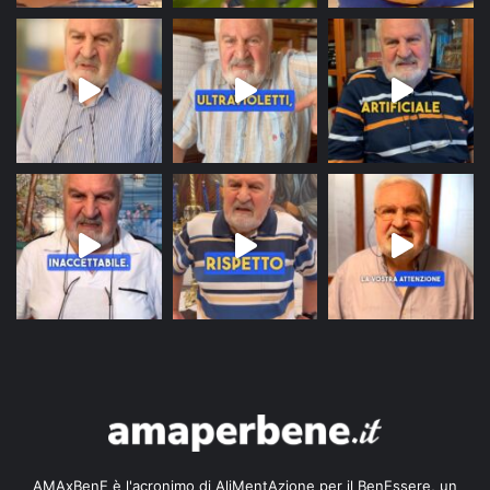
AMAxBenE è l'acronimo di AliMentAzione per il BenEssere, un