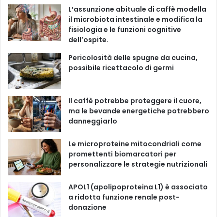
i
L’assunzione abituale di caffè modella
e
b
u
a
o
il microbiota intestinale e modifica la
fisiologia e le funzioni cognitive
o
b
g
k
dell’ospite.
o
e
r
Pericolosità delle spugne da cucina,
possibile ricettacolo di germi
k
a
m
Il caffè potrebbe proteggere il cuore,
ma le bevande energetiche potrebbero
danneggiarlo
Le microproteine ​​mitocondriali come
promettenti biomarcatori per
personalizzare le strategie nutrizionali
APOL1 (apolipoproteina L1) è associato
a ridotta funzione renale post-
donazione