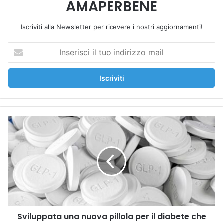
AMAPERBENE
Iscriviti alla Newsletter per ricevere i nostri aggiornamenti!
I
n
s
e
r
i
s
c
S
i
v
i
i
l
l
t
u
u
p
o
p
i
a
n
t
d
Sviluppata una nuova pillola per il diabete che
a