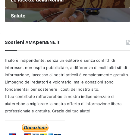
d
e
Salute
l
l
a
q
Sostieni AMAperBENE.it
u
a
n
Il sito è indipendente, senza un editore e senza conflitti di
t
interesse, non ospita pubblicità e, a differenza di molti altri siti di
i
t
informazione, l’accesso ai nostri articoli è completamente gratuito.
à
L’impegno dei redattori è volontario, ma le donazioni sono
t
fondamentali per sostenere i costi del nostro sito.
o
Il tuo contributo rafforzerebbe la nostra indipendenza e ci
t
aiuterebbe a migliorare la nostra offerta di informazione libera,
a
professionale e gratuita. Grazie del tuo aiuto!
l
e
c
o