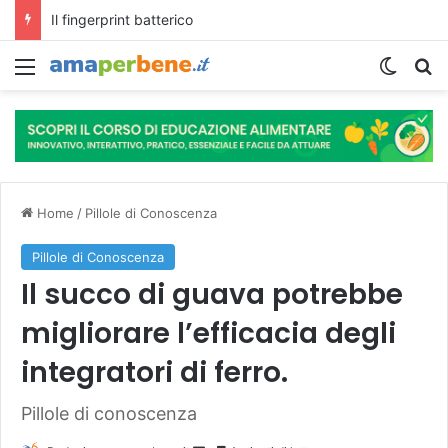
L’assunzione abituale di caffè modella il microbiota intestinale e modifica la fisiologia e le funzioni cognitive dell’ospite.
Menu
Cambi
R
Home
/
Pillole di Conoscenza
Pillole di Conoscenza
Il succo di guava potrebbe
migliorare l’efficacia degli
integratori di ferro.
Pillole di conoscenza