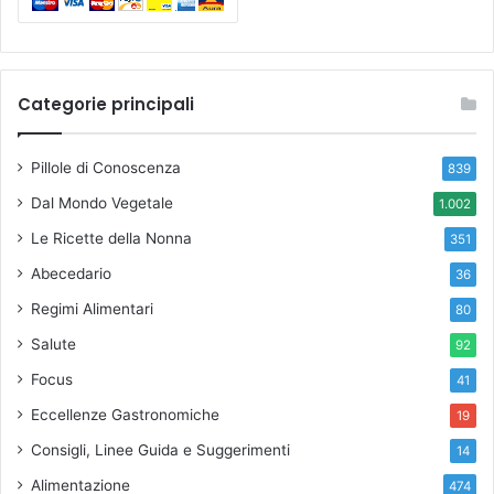
n
s
u
m
Categorie principali
a
t
a
Pillole di Conoscenza
839
Dal Mondo Vegetale
1.002
Le Ricette della Nonna
351
Abecedario
36
Regimi Alimentari
80
Salute
92
Focus
41
Eccellenze Gastronomiche
19
Consigli, Linee Guida e Suggerimenti
14
Alimentazione
474