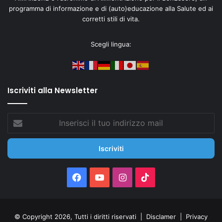
programma di informazione e di (auto)educazione alla Salute ed ai
corretti stili di vita.
Scegli lingua:
Iscriviti alla Newsletter
Inserisci
il
tuo
indirizzo
mail
Facebook
You
Instagram
TikTok
Tube
© Copyright 2026, Tutti i diritti riservati |
Disclamer
|
Privacy