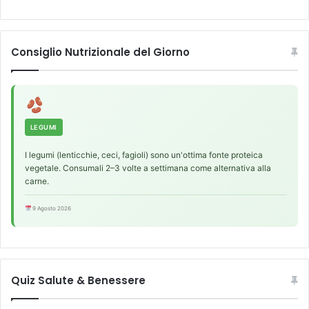
s
p
e
o
n
s
Consiglio Nutrizionale del Giorno
z
p
a
e
g
c
l
i
i
f
e
i
LEGUMI
f
c
f
I legumi (lenticchie, ceci, fagioli) sono un'ottima fonte proteica
o
e
vegetale. Consumali 2–3 volte a settimana come alternativa alla
d
carne.
t
i
t
g
9 Agosto 2026
i
r
c
a
o
s
l
s
l
o
Quiz Salute & Benessere
a
p
t
r