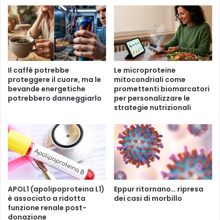
l
a
c
b
a
e
n
t
c
e
r
c
o
Il caffè potrebbe
Le microproteine ​​
h
a
proteggere il cuore, ma le
mitocondriali come
e
l
bevande energetiche
promettenti biomarcatori
b
p
potrebbero danneggiarlo
per personalizzare le
r
a
strategie nutrizionali
u
n
c
c
i
r
a
e
i
a
g
s
r
,
a
i
APOL1 (apolipoproteina L1)
Eppur ritornano… ripresa
s
l
è associato a ridotta
dei casi di morbillo
s
funzione renale post-
t
donazione
i
i