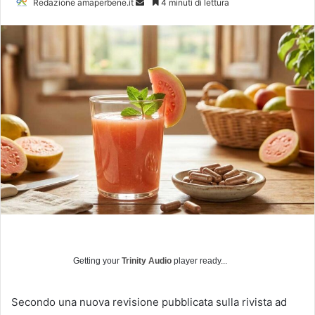
Redazione amaperbene.it
I
4 minuti di lettura
n
v
i
a
u
n
'
e
m
a
i
l
Getting your
Trinity Audio
player ready...
Secondo una nuova revisione pubblicata sulla rivista ad