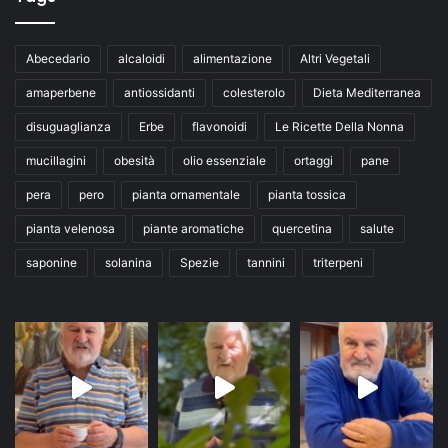
Abecedario
alcaloidi
alimentazione
Altri Vegetali
amaperbene
antiossidanti
colesterolo
Dieta Mediterranea
disuguaglianza
Erbe
flavonoidi
Le Ricette Della Nonna
mucillagini
obesità
olio essenziale
ortaggi
pane
pera
pero
pianta ornamentale
pianta tossica
pianta velenosa
piante aromatiche
quercetina
salute
saponine
solanina
Spezie
tannini
triterpeni