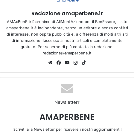
Redazione amaperbene.it
AMAxBenE è l’acronimo di AliMentAzione per il BenEssere, il sito
amaperbene.it è indipendente, senza un editore e senza conflitti
di interesse, non ospita pubblicità e, a differenza di molti altri siti
di informazione, l’accesso ai nostri articoli è completamente
gratuito. Per saperne di più contatta la redazione:
redazione@amaperbene.it
We
Fa
Yo
Ins
Tik
bsi
ce
u
tag
To
te
bo
Tu
ra
k
ok
be
m
Newsletterr
AMAPERBENE
Iscriviti alla Newsletter per ricevere i nostri aggiornamenti!