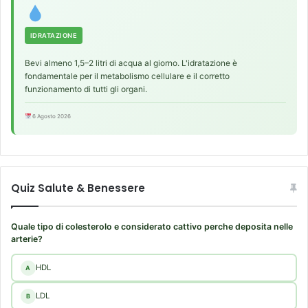
a
r
t
i
a
e
IDRATAZIONE
a
t
d
Bevi almeno 1,5–2 litri di acqua al giorno. L'idratazione è
à
i
fondamentale per il metabolismo cellulare e il corretto
d
funzionamento di tutti gli organi.
s
i
f
s
6 Agosto 2026
u
i
n
s
z
t
i
e
o
m
Quiz Salute & Benessere
n
a
e
m
Quale tipo di colesterolo e considerato cattivo perche deposita nelle
e
arterie?
t
a
HDL
A
b
o
LDL
B
l