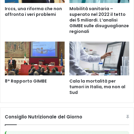
l
g
Irccs, una riforma che non
Mobilità sanitaria –
a
n
affronta i veri problemi
superato nel 2022 il tetto
s
o
dei 5 miliardi. L’analisi
t
d
GIMBE sulle disuguaglianze
e
i
regionali
a
u
t
s
o
c
e
i
p
r
a
e
t
d
i
a
8° Rapporto GIMBE
Cala la mortalità per
t
tumori in Italia, ma non al
l
Sud
e
l
a
a
s
p
s
r
Consiglio Nutrizionale del Giorno
o
e
c
c
i
a