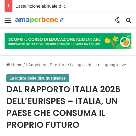
L’assunzione abituale di caffè modella il microbiota intestinale e modifica la fisiologia e le funzioni cognitive dell’ospite.
Menu
Cambi
R
Home
/
L'Angolo del Direttore
/
La logica delle disuguaglianze
La logica delle disuguaglianze
DAL RAPPORTO ITALIA 2026
DELL’EURISPES – ITALIA, UN
PAESE CHE CONSUMA IL
PROPRIO FUTURO