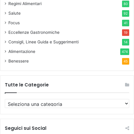
Regimi Alimentari
80
Salute
92
Focus
41
Eccellenze Gastronomiche
19
Consigli, Linee Guida e Suggerimenti
14
Alimentazione
474
Benessere
45
Tutte le Categorie
T
u
t
t
e
Seguici sui Social
l