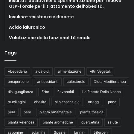
Risultati positivi nella sperimentazione per il nuovo
GLP-1 orale per il trattamento dell’obesità.
Insulino-resistenza e diabete
Acido ialuronico
Valutazione della funzionalità renale
Tags
Abecedario
alcaloidi
alimentazione
Altri Vegetali
amaperbene
antiossidanti
colesterolo
Dieta Mediterranea
disuguaglianza
Erbe
flavonoidi
Le Ricette Della Nonna
mucillagini
obesità
olio essenziale
ortaggi
pane
pera
pero
pianta ornamentale
pianta tossica
pianta velenosa
piante aromatiche
quercetina
salute
saponine
solanina
Spezie
tannini
triterpeni