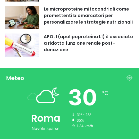
Le microproteine ​​mitocondriali come
promettenti biomarcatori per
personalizzare le strategie nutrizionali
APOL1 (apolipoproteina L1) è associato
a ridotta funzione renale post-
donazione
Meteo
30
℃
Roma
31º - 28º
65%
1.34 km/h
Nuvole sparse