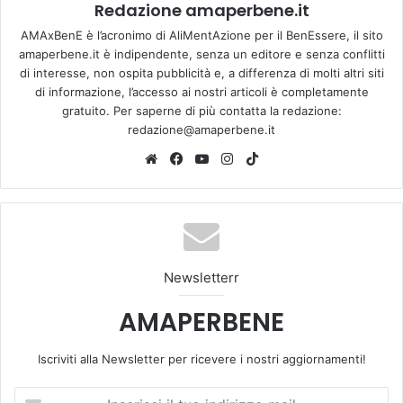
Redazione amaperbene.it
AMAxBenE è l’acronimo di AliMentAzione per il BenEssere, il sito
amaperbene.it è indipendente, senza un editore e senza conflitti
di interesse, non ospita pubblicità e, a differenza di molti altri siti
di informazione, l’accesso ai nostri articoli è completamente
gratuito. Per saperne di più contatta la redazione:
redazione@amaperbene.it
We
Fa
Yo
Ins
Tik
bsi
ce
u
tag
To
te
bo
Tu
ra
k
ok
be
m
Newsletterr
AMAPERBENE
Iscriviti alla Newsletter per ricevere i nostri aggiornamenti!
I