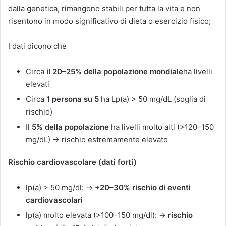
dalla genetica, rimangono stabili per tutta la vita e non
risentono in modo significativo di dieta o esercizio fisico;
I dati dicono che
Circa
il 20–25% della popolazione mondiale
ha livelli
elevati
Circa
1 persona su 5
ha Lp(a) > 50 mg/dL (soglia di
rischio)
Il
5% della popolazione
ha livelli molto alti (>120–150
mg/dL) → rischio estremamente elevato
Rischio cardiovascolare (dati forti)
lp(a) > 50 mg/dl: →
+20–30% rischio di eventi
cardiovascolari
lp(a) molto elevata (>100–150 mg/dl): →
rischio