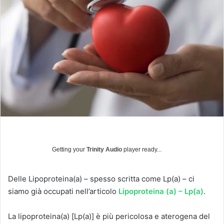
i
a
u
n
'
e
m
a
i
l
Getting your
Trinity Audio
player ready...
Delle Lipoproteina(a) – spesso scritta come Lp(a) – ci
siamo già occupati nell’articolo
Lipoproteina (a) – Lp(a)
.
La lipoproteina(a) [Lp(a)] è più pericolosa e aterogena del