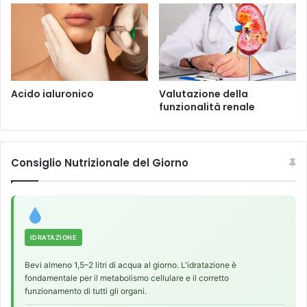
o
l
r
i
i
t
d
à
i
c
P
a
C
r
Acido ialuronico
Valutazione della
S
d
funzionalità renale
K
i
9
a
c
a
Consiglio Nutrizionale del Giorno
IDRATAZIONE
Bevi almeno 1,5–2 litri di acqua al giorno. L'idratazione è
fondamentale per il metabolismo cellulare e il corretto
funzionamento di tutti gli organi.