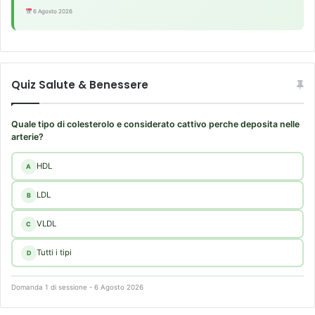
6 Agosto 2026
Quiz Salute & Benessere
Quale tipo di colesterolo e considerato cattivo perche deposita nelle
arterie?
HDL
A
LDL
B
VLDL
C
Tutti i tipi
D
Domanda 1 di sessione - 6 Agosto 2026