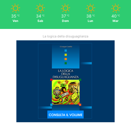
35
34
37
38
40
℃
℃
℃
℃
℃
Ven
Sab
Dom
Lun
Mar
La logica della disuguaglianza