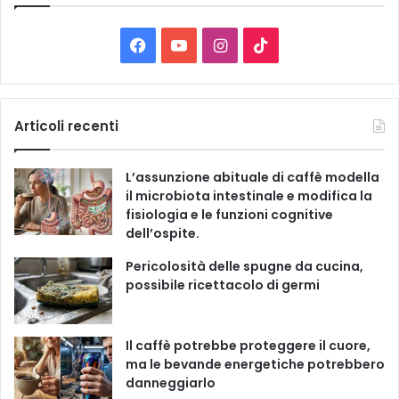
e
C
F
Y
I
T
a
t
a
o
n
i
e
g
c
u
s
k
Articoli recenti
o
r
e
T
t
T
i
L’assunzione abituale di caffè modella
e
b
u
a
o
il microbiota intestinale e modifica la
fisiologia e le funzioni cognitive
o
b
g
k
dell’ospite.
o
e
r
Pericolosità delle spugne da cucina,
possibile ricettacolo di germi
k
a
m
Il caffè potrebbe proteggere il cuore,
ma le bevande energetiche potrebbero
danneggiarlo