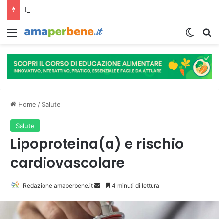
L’assunzione abituale di caffè modella il microbiota intestinale e modifica la fisiologia e le funzioni cognitive dell’ospite.
Menu
Cambi
R
Home
/
Salute
Salute
Lipoproteina(a) e rischio
cardiovascolare
Redazione amaperbene.it
I
4 minuti di lettura
n
v