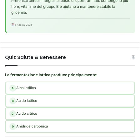
f
Preferisci cereali integrali al posto di quelli raffinati: contengono più
n
fibre, vitamine del gruppo B e aiutano a mantenere stabile la
e
t
glicemia.
r
i
r
s
8 Agosto 2026
o
i
.
a
n
e
l
Quiz Salute & Benessere
l
a
f
La fermentazione lattica produce principalmente:
l
o
Alcol etilico
A
r
a
Acido lattico
B
b
a
Acido citrico
C
t
t
Anidride carbonica
D
e
r