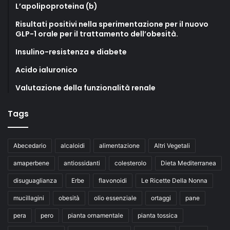
L’apolipoproteina (b)
Risultati positivi nella sperimentazione per il nuovo
GLP-1 orale per il trattamento dell’obesità.
Insulino-resistenza e diabete
Acido ialuronico
Valutazione della funzionalità renale
Tags
Abecedario
alcaloidi
alimentazione
Altri Vegetali
amaperbene
antiossidanti
colesterolo
Dieta Mediterranea
disuguaglianza
Erbe
flavonoidi
Le Ricette Della Nonna
mucillagini
obesità
olio essenziale
ortaggi
pane
pera
pero
pianta ornamentale
pianta tossica