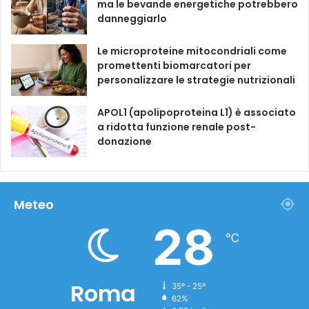
ma le bevande energetiche potrebbero
danneggiarlo
Le microproteine ​​mitocondriali come
promettenti biomarcatori per
personalizzare le strategie nutrizionali
APOL1 (apolipoproteina L1) è associato
a ridotta funzione renale post-
donazione
Meteo
28
℃
Roma
35º - 25º
62%