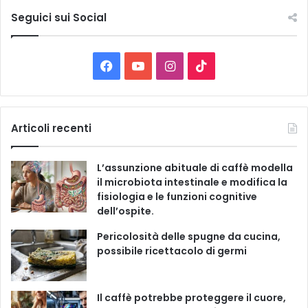
t
e
Seguici sui Social
l
e
C
F
Y
I
T
a
t
a
o
n
i
e
g
c
u
s
k
Articoli recenti
o
r
e
T
t
T
i
L’assunzione abituale di caffè modella
e
b
u
a
o
il microbiota intestinale e modifica la
fisiologia e le funzioni cognitive
o
b
g
k
dell’ospite.
o
e
r
Pericolosità delle spugne da cucina,
possibile ricettacolo di germi
k
a
m
Il caffè potrebbe proteggere il cuore,