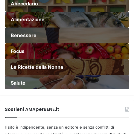
Abecedario
e
r
v
Alimentazione
e
l
l
Benessere
o
.
Focus
Le Ricette della Nonna
Salute
Sostieni AMAperBENE.it
Il sito è indipendente, senza un editore e senza conflitti di