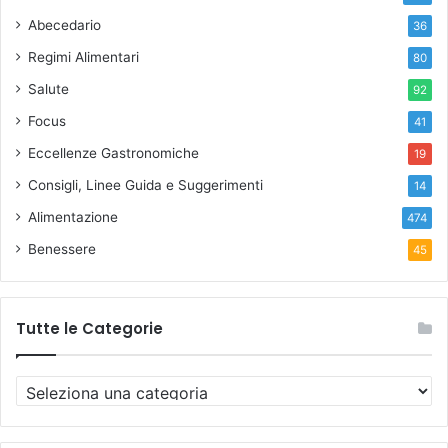
Abecedario
36
Regimi Alimentari
80
Salute
92
Focus
41
Eccellenze Gastronomiche
19
Consigli, Linee Guida e Suggerimenti
14
Alimentazione
474
Benessere
45
Tutte le Categorie
T
u
t