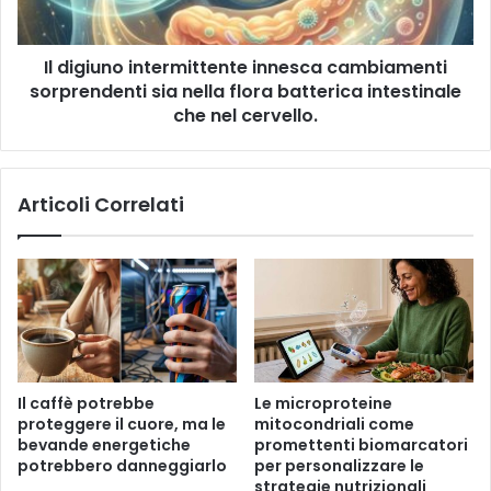
l
b
n
b
o
e
Il digiuno intermittente innesca cambiamenti
i
m
sorprendenti sia nella flora batterica intestinale
n
i
t
che nel cervello.
g
e
l
r
i
m
Articoli Correlati
o
i
r
t
a
t
r
e
e
n
l
t
'
e
e
i
f
n
Il caffè potrebbe
Le microproteine ​​
f
n
proteggere il cuore, ma le
mitocondriali come
i
e
bevande energetiche
promettenti biomarcatori
c
s
potrebbero danneggiarlo
per personalizzare le
a
c
strategie nutrizionali