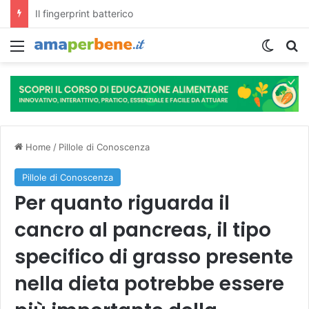
L’assunzione abituale di caffè modella il microbiota intestinale e modifica la fisiologia e le funzioni cognitive dell’ospite.
Menu
Cambi
R
Home
/
Pillole di Conoscenza
Pillole di Conoscenza
Per quanto riguarda il
cancro al pancreas, il tipo
specifico di grasso presente
nella dieta potrebbe essere