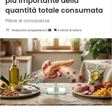
più importante della
quantità totale consumata
Pillole di conoscenza
Redazione amaperbene.it
I
4 minuti di lettura
n
v
i
a
u
n
'
e
m
a
i
l