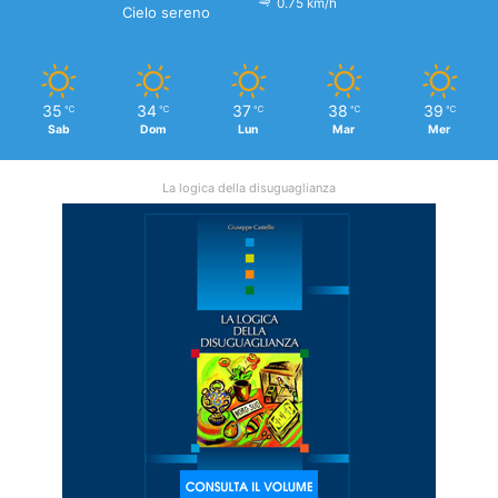
0.75 km/h
Cielo sereno
35
34
37
38
39
℃
℃
℃
℃
℃
Sab
Dom
Lun
Mar
Mer
La logica della disuguaglianza