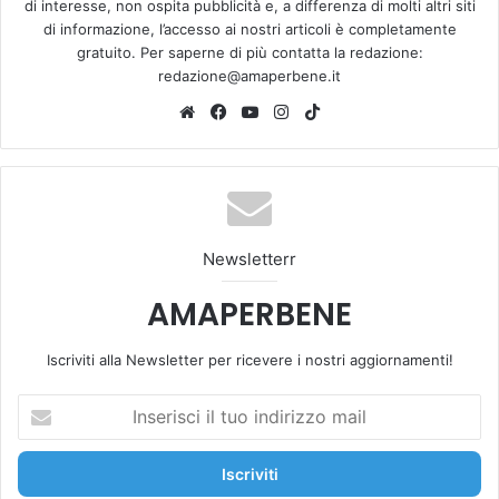
di interesse, non ospita pubblicità e, a differenza di molti altri siti
di informazione, l’accesso ai nostri articoli è completamente
gratuito. Per saperne di più contatta la redazione:
redazione@amaperbene.it
We
Fa
Yo
Ins
Tik
bsi
ce
u
tag
To
te
bo
Tu
ra
k
ok
be
m
Newsletterr
AMAPERBENE
Iscriviti alla Newsletter per ricevere i nostri aggiornamenti!
I
n
s
e