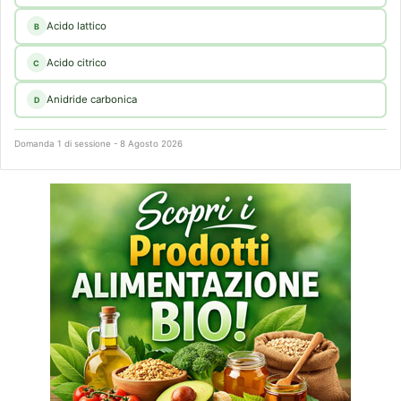
Acido lattico
B
Acido citrico
C
Anidride carbonica
D
Domanda 1 di sessione - 8 Agosto 2026