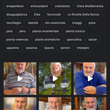
amaperbene
antiossidanti
colesterolo
Dieta Mediterranea
disuguaglianza
Erbe
flavonoidi
Le Ricette Della Nonna
mucillagini
obesità
olio essenziale
ortaggi
pane
pera
pero
pianta ornamentale
pianta tossica
pianta velenosa
piante aromatiche
quercetina
salute
saponine
solanina
Spezie
tannini
triterpeni