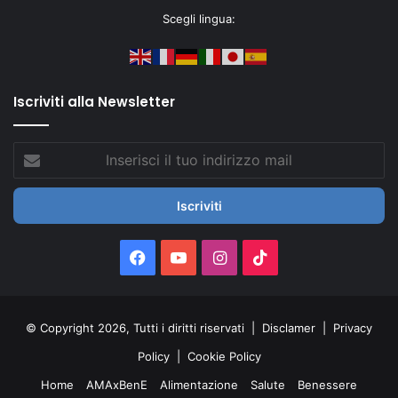
Scegli lingua:
Iscriviti alla Newsletter
Inserisci
il
tuo
indirizzo
mail
Facebook
You
Instagram
TikTok
Tube
© Copyright 2026, Tutti i diritti riservati |
Disclamer
|
Privacy
Policy
|
Cookie Policy
Home
AMAxBenE
Alimentazione
Salute
Benessere