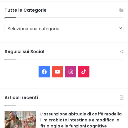
Tutte le Categorie
T
u
t
t
e
Seguici sui Social
l
e
C
F
Y
I
T
a
t
a
o
n
i
e
g
c
u
s
k
Articoli recenti
o
r
e
T
t
T
i
L’assunzione abituale di caffè modella
e
b
u
a
o
il microbiota intestinale e modifica la
fisiologia e le funzioni cognitive