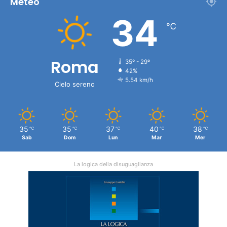
Meteo
34
℃
Roma
35º - 29º
42%
5.54 km/h
Cielo sereno
35
35
37
40
38
℃
℃
℃
℃
℃
Sab
Dom
Lun
Mar
Mer
La logica della disuguaglianza