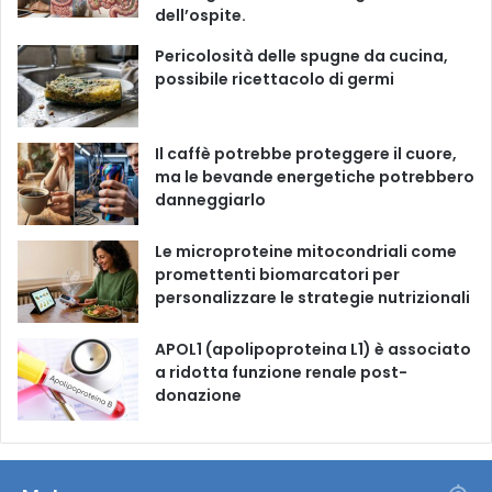
o
b
g
k
dell’ospite.
o
e
r
Pericolosità delle spugne da cucina,
possibile ricettacolo di germi
k
a
m
Il caffè potrebbe proteggere il cuore,
ma le bevande energetiche potrebbero
danneggiarlo
Le microproteine ​​mitocondriali come
promettenti biomarcatori per
personalizzare le strategie nutrizionali
APOL1 (apolipoproteina L1) è associato
a ridotta funzione renale post-
donazione