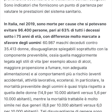
Sono indicatori che forniscono un punto di par­tenza per
valutare le prestazioni del sistema sanitario.
In Italia, nel 2019, sono morte per cause che si potevano
evitare 96.400 persone, pari al 63% di tutti i decessi
sotto i 75 anni di età, con differenze molto marcate a
sfavore degli uomini
: 60.987 maschi deceduti contro
35.413 donne, disuguaglianze spiegabili soprattutto con la
componente prevenibile, ossia quella maggiormente
legata agli stili di vita (per esempio abuso di alcol,
maggiore propensione a fumare, non adeguata
alimentazione) e ai comportamenti più a rischio (eventi
accidentali, attività lavorativa, eccetera). In particolare, la
mortalità prevenibile degli uomini è quasi tripla rispetto a
quella delle donne (14,9 per 10.000 abitanti
versus
5,6 per
10.000 abitanti), mentre la mortalità trattabile è molto
simile nei due generi (6,8 per 10.000 abitanti
versus
6,0
per 10.000 abitanti). Tali disuguaglianze di genere sono