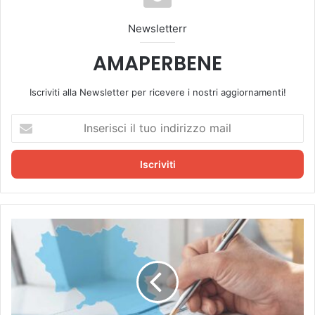
Newsletterr
AMAPERBENE
Iscriviti alla Newsletter per ricevere i nostri aggiornamenti!
I
n
s
e
r
i
s
c
C
i
a
i
m
l
p
t
a
u
n
o
i