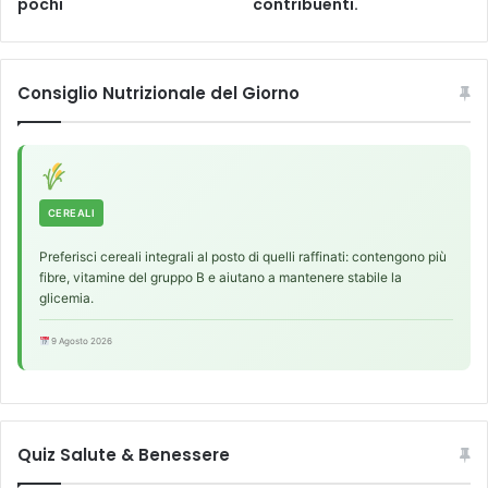
pochi
contribuenti.
c
s
r
i
o
s
e
a
Consiglio Nutrizionale del Giorno
c
n
u
g
o
u
r
i
e
g
n
CEREALI
i
Preferisci cereali integrali al posto di quelli raffinati: contengono più
fibre, vitamine del gruppo B e aiutano a mantenere stabile la
glicemia.
9 Agosto 2026
Quiz Salute & Benessere