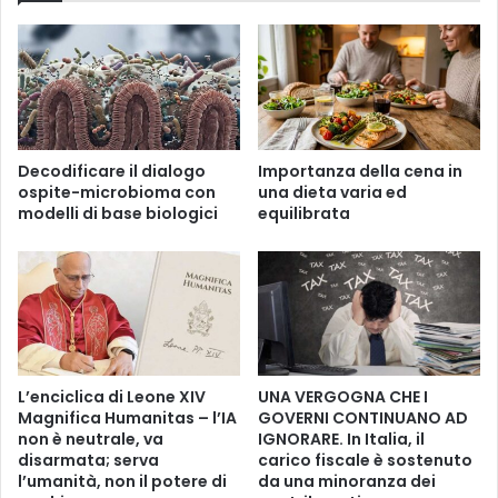
l
r
i
o
t
n
à
i
«
c
e
h
v
e
Decodificare il dialogo
Importanza della cena in
i
d
ospite-microbioma con
una dieta varia ed
t
a
modelli di base biologici
equilibrata
a
n
b
n
i
e
l
g
i
g
»
i
p
a
e
n
L’enciclica di Leone XIV
UNA VERGOGNA CHE I
r
o
Magnifica Humanitas – l’IA
GOVERNI CONTINUANO AD
c
i
non è neutrale, va
IGNORARE. In Italia, il
a
disarmata; serva
carico fiscale è sostenuto
v
l’umanità, non il potere di
da una minoranza dei
n
a