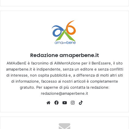
Redazione amaperbene.it
AMAxBenE è l’acronimo di AliMentAzione per il BenEssere, il sito
amaperbene.it è indipendente, senza un editore e senza conflitti
di interesse, non ospita pubblicità e, a differenza di molti altri siti
di informazione, l’accesso ai nostri articoli è completamente
gratuito. Per saperne di più contatta la redazione:
redazione@amaperbene.it
We
Fa
Yo
Ins
Tik
bsi
ce
u
tag
To
te
bo
Tu
ra
k
ok
be
m