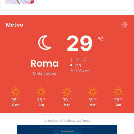
Meteo
29
℃
Roma
35º - 25º
41%
0.08 km/h
Cielo sereno
35
35
39
39
38
℃
℃
℃
℃
℃
Dom
Lun
Mar
Mer
Gio
La logica della disuguaglianza