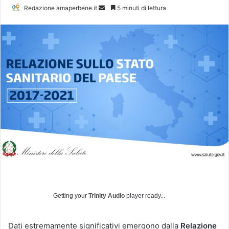
Redazione amaperbene.it
I
5 minuti di lettura
n
v
i
a
u
n
'
e
m
a
i
l
Getting your
Trinity Audio
player ready...
Dati estremamente significativi emergono dalla
Relazione