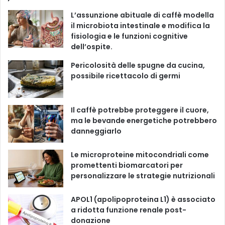
e
T
t
T
i
L’assunzione abituale di caffè modella
e
b
u
a
o
il microbiota intestinale e modifica la
fisiologia e le funzioni cognitive
o
b
g
k
dell’ospite.
o
e
r
Pericolosità delle spugne da cucina,
possibile ricettacolo di germi
k
a
m
Il caffè potrebbe proteggere il cuore,
ma le bevande energetiche potrebbero
danneggiarlo
Le microproteine ​​mitocondriali come
promettenti biomarcatori per
personalizzare le strategie nutrizionali
APOL1 (apolipoproteina L1) è associato
a ridotta funzione renale post-
donazione