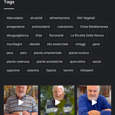
Tags
Abecedario
alcaloidi
alimentazione
Altri Vegetali
amaperbene
antiossidanti
colesterolo
Dieta Mediterranea
disuguaglianza
Erbe
flavonoidi
Le Ricette Della Nonna
mucillagini
obesità
olio essenziale
ortaggi
pane
pera
pero
pianta ornamentale
pianta tossica
pianta velenosa
piante aromatiche
quercetina
salute
saponine
solanina
Spezie
tannini
triterpeni