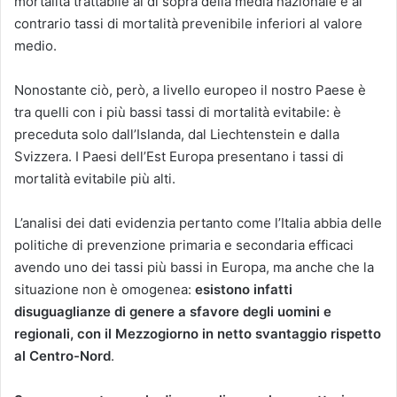
mortalità trattabile al di sopra della media nazionale e al
contrario tassi di mortalità prevenibile inferiori al valore
me­dio.
Nonostante ciò, però, a livello europeo il nostro Paese è
tra quelli con i più bassi tassi di mortalità evitabile: è
preceduta solo dall’Islanda, dal Liechtenstein e dalla
Svizzera. I Paesi dell’Est Europa pre­sentano i tassi di
mortalità evitabile più alti.
L’analisi dei dati evidenzia pertanto come l’Italia abbia delle
politiche di prevenzione primaria e se­condaria efficaci
avendo uno dei tassi più bas­si in Europa, ma anche che la
situazione non è omogenea:
esistono infatti
disuguaglianze di genere a sfavore degli uomini e
regionali, con il Mezzogiorno in netto svantaggio rispetto
al Centro-Nord
.