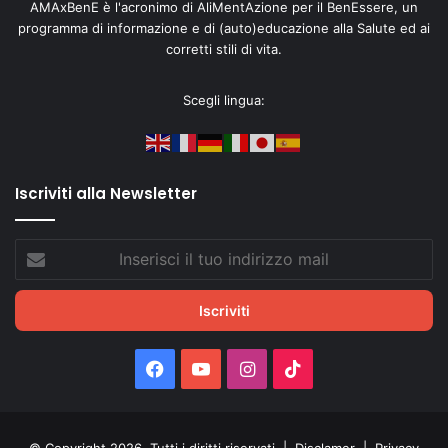
AMAxBenE è l'acronimo di AliMentAzione per il BenEssere, un
programma di informazione e di (auto)educazione alla Salute ed ai
corretti stili di vita.
Scegli lingua:
Iscriviti alla Newsletter
Inserisci
il
tuo
indirizzo
mail
Facebook
You
Instagram
TikTok
Tube
© Copyright 2026, Tutti i diritti riservati |
Disclamer
|
Privacy