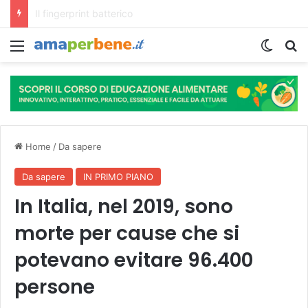
L’assunzione abituale di caffè modella il microbiota intestinale e modifica la fisiologia e le funzioni cognitive dell’ospite.
Menu
Cambi
R
Home
/
Da sapere
Da sapere
IN PRIMO PIANO
In Italia, nel 2019, sono
morte per cause che si
potevano evitare 96.400
persone