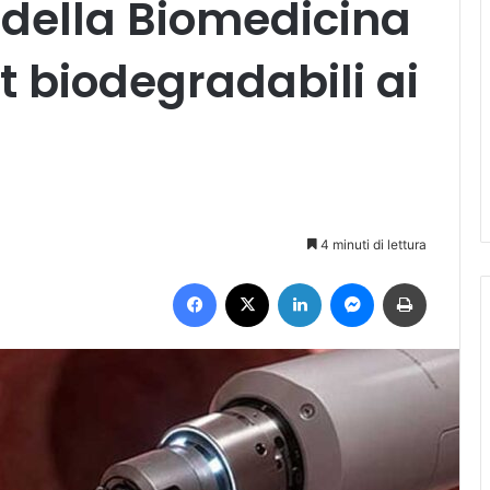
 della Biomedicina
t biodegradabili ai
4 minuti di lettura
Facebook
X
LinkedIn
Messenger
Stampa