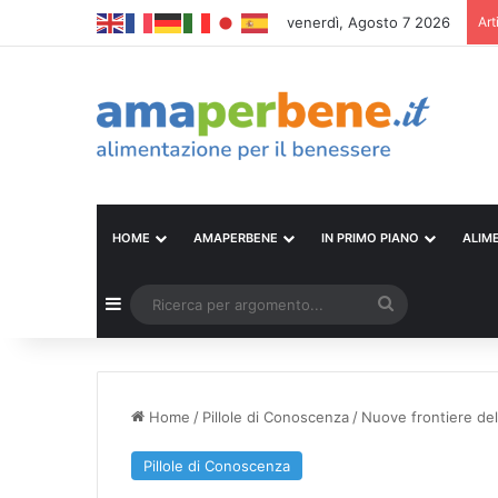
venerdì, Agosto 7 2026
Art
HOME
AMAPERBENE
IN PRIMO PIANO
ALIM
Barra laterale
Ricerca
per
argomento...
Home
/
Pillole di Conoscenza
/
Nuove frontiere del
Pillole di Conoscenza