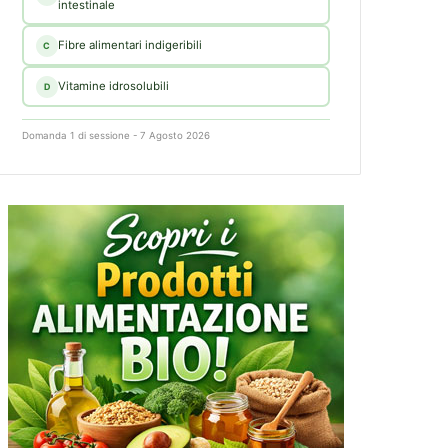
intestinale
Fibre alimentari indigeribili
C
Vitamine idrosolubili
D
Domanda 1 di sessione - 7 Agosto 2026