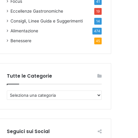
Focus
41
Eccellenze Gastronomiche
19
Consigli, Linee Guida e Suggerimenti
14
Alimentazione
474
Benessere
45
Tutte le Categorie
T
u
t
t
e
l
Seguici sui Social
e