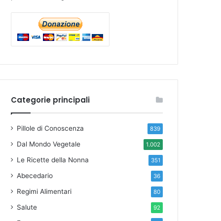
Categorie principali
Pillole di Conoscenza
839
Dal Mondo Vegetale
1.002
Le Ricette della Nonna
351
Abecedario
36
Regimi Alimentari
80
Salute
92