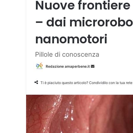
Nuove frontiere
– dai microrobo
nanomotori
Pillole di conoscenza
Redazione amaperbene.it
I
n
v
Ti è piaciuto questo articolo? Condividilo con la tua rete
i
a
u
n
'
e
m