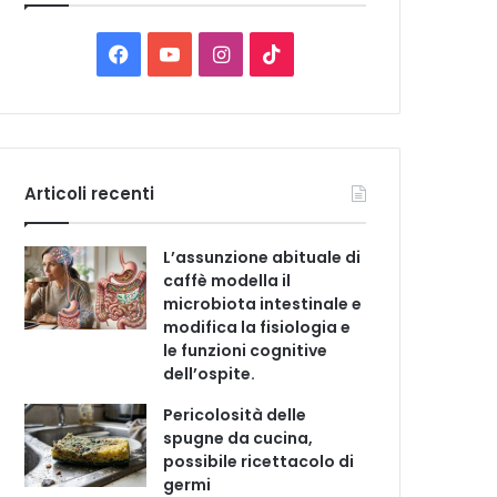
C
a
t
F
Y
I
T
e
a
o
n
i
g
o
c
u
s
k
r
i
e
T
t
T
e
Articoli recenti
b
u
a
o
L’assunzione abituale di
o
b
g
k
caffè modella il
microbiota intestinale e
o
e
r
modifica la fisiologia e
le funzioni cognitive
k
a
dell’ospite.
m
Pericolosità delle
spugne da cucina,
possibile ricettacolo di
germi