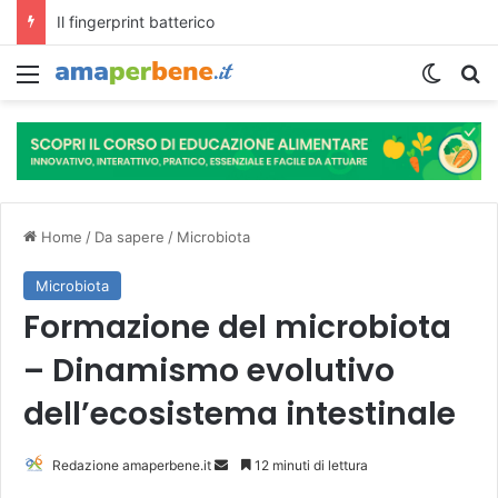
L’assunzione abituale di caffè modella il microbiota intestinale e modifica la fisiologia e le funzioni cognitive dell’ospite.
Menu
Cambi
R
Home
/
Da sapere
/
Microbiota
Microbiota
Formazione del microbiota
– Dinamismo evolutivo
dell’ecosistema intestinale
Redazione amaperbene.it
I
12 minuti di lettura
n