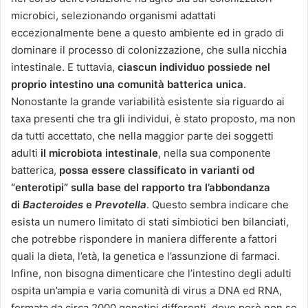
microbici, selezionando organismi adattati
eccezionalmente bene a questo ambiente ed in grado di
dominare il processo di colonizzazione, che sulla nicchia
intestinale. E tuttavia,
ciascun individuo possiede nel
proprio intestino una comunità batterica unica
.
Nonostante la grande variabilità esistente sia riguardo ai
taxa presenti che tra gli individui, è stato proposto, ma non
da tutti accettato, che nella maggior parte dei soggetti
adulti
il microbiota intestinale
, nella sua componente
batterica,
possa essere classificato in varianti od
“enterotipi” sulla base del rapporto tra l’abbondanza
di
Bacteroides
e
Prevotella
. Questo sembra indicare che
esista un numero limitato di stati simbiotici ben bilanciati,
che potrebbe rispondere in maniera differente a fattori
quali la dieta, l’età, la genetica e l’assunzione di farmaci.
Infine, non bisogna dimenticare che l’intestino degli adulti
ospita un’ampia e varia comunità di virus a DNA ed RNA,
formata da circa 2000 genotipi differenti, dove però non se