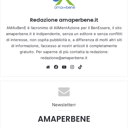
Redazione amaperbene.it
AMAxBenE è l’acronimo di AliMentAzione per il BenEssere, il sito
amaperbene.it è indipendente, senza un editore e senza conflitti
di interesse, non ospita pubblicità e, a differenza di molti altri siti
di informazione, l’accesso ai nostri articoli è completamente
gratuito. Per saperne di più contatta la redazione:
redazione@amaperbene.it
We
Fa
Yo
Ins
Tik
bsi
ce
u
tag
To
te
bo
Tu
ra
k
ok
be
m
Newsletterr
AMAPERBENE