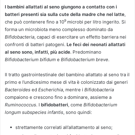
I bambini allattati al seno giungono a contatto con i
batteri presenti sia sulla cute della madre che nel latte
,
9
che può contenere fino a 10
microbi per litro ingerito. Si
forma un microbiota meno complesso dominato da
Bifidobacteria
, capaci di esercitare un effetto barriera nei
confronti di batteri patogeni.
Le feci dei neonati allattati
al seno sono, infatti, più acide
. Predominano
Bifidobacterium bifidum
e
Bifidobacterium breve
.
Il tratto gastrointestinale del bambino allattato al seno tra il
primo e l’undicesimo mese di vita è colonizzato dai generi
Bacteroides
ed
Escherichia
, mentre i
Bifidobacteria
compaiono e crescono fino a dominare, assieme a
Ruminococcus
. I
bifidobatteri
, come
Bifidobacterium
longum subspecies infantis
, sono quindi:
strettamente correlati all’allattamento al seno;