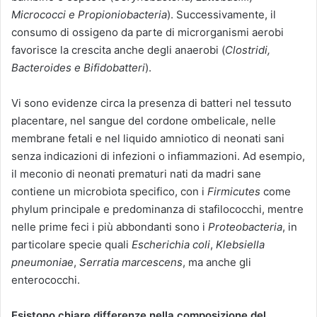
Micrococci e Propioniobacteria
). Successivamente, il
consumo di ossigeno da parte di microrganismi aerobi
favorisce la crescita anche degli anaerobi (
Clostridi,
Bacteroides e Bifidobatteri
).
Vi sono evidenze circa la presenza di batteri nel tessuto
placentare, nel sangue del cordone ombelicale, nelle
membrane fetali e nel liquido amniotico di neonati sani
senza indicazioni di infezioni o infiammazioni. Ad esempio,
il meconio di neonati prematuri nati da madri sane
contiene un microbiota specifico, con i
Firmicutes
come
phylum principale e predominanza di stafilococchi, mentre
nelle prime feci i più abbondanti sono i
Proteobacteria
, in
particolare specie quali
Escherichia coli
,
Klebsiella
pneumoniae
,
Serratia marcescens
, ma anche gli
enterococchi.
Esistono chiare differenze nella composizione del