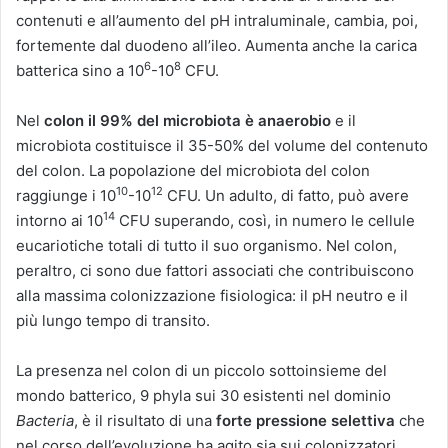
contenuti e all’aumento del pH intraluminale, cambia, poi,
fortemente dal duodeno all’ileo. Aumenta anche la carica
6
8
batterica sino a 10
-10
CFU.
Nel
colon il 99% del microbiota è anaerobio
e il
microbiota costituisce il 35-50% del volume del contenuto
del colon. La popolazione del microbiota del colon
10
12
raggiunge i 10
-10
CFU. Un adulto, di fatto, può avere
14
intorno ai 10
CFU superando, così, in numero le cellule
eucariotiche totali di tutto il suo organismo. Nel colon,
peraltro, ci sono due fattori associati che contribuiscono
alla massima colonizzazione fisiologica: il pH neutro e il
più lungo tempo di transito.
La presenza nel colon di un piccolo sottoinsieme del
mondo batterico, 9 phyla sui 30 esistenti nel dominio
Bacteria
, è il risultato di una
forte pressione selettiva
che
nel corso dell’evoluzione ha agito sia sui colonizzatori