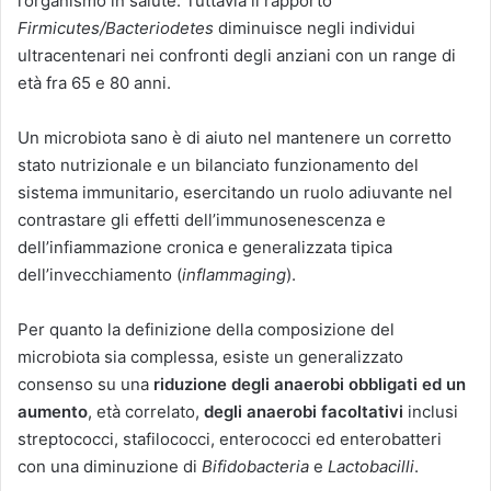
l’organismo in salute. Tuttavia il rapporto
Firmicutes/Bacteriodetes
diminuisce negli individui
ultracentenari nei confronti degli anziani con un range di
età fra 65 e 80 anni.
Un microbiota sano è di aiuto nel mantenere un corretto
stato nutrizionale e un bilanciato funzionamento del
sistema immunitario, esercitando un ruolo adiuvante nel
contrastare gli effetti dell’immunosenescenza e
dell’infiammazione cronica e generalizzata tipica
dell’invecchiamento (
inflammaging
).
Per quanto la definizione della composizione del
microbiota sia complessa, esiste un generalizzato
consenso su una
riduzione degli anaerobi obbligati ed un
aumento
, età correlato,
degli anaerobi facoltativi
inclusi
streptococci, stafilococci, enterococci ed enterobatteri
con una diminuzione di
Bifidobacteria
e
Lactobacilli
.