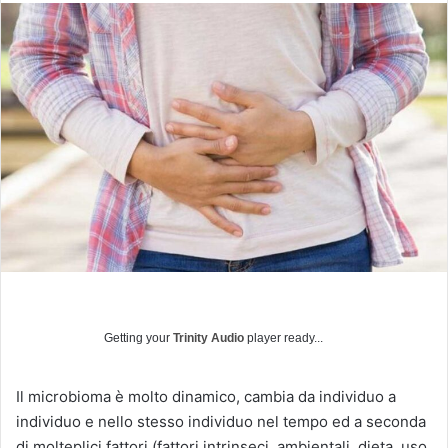
v
i
a
u
n
'
e
m
a
i
l
Getting your
Trinity Audio
player ready...
Il microbioma è molto dinamico, cambia da individuo a
individuo e nello stesso individuo nel tempo ed a seconda
di molteplici fattori (fattori intrinseci, ambientali, dieta, uso