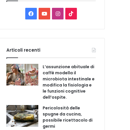
C
a
t
F
Y
I
T
e
a
o
n
i
g
o
c
u
s
k
r
i
e
T
t
T
e
Articoli recenti
b
u
a
o
L’assunzione abituale di
o
b
g
k
caffè modella il
microbiota intestinale e
o
e
r
modifica la fisiologia e
le funzioni cognitive
k
a
dell’ospite.
m
Pericolosità delle
spugne da cucina,
possibile ricettacolo di
germi