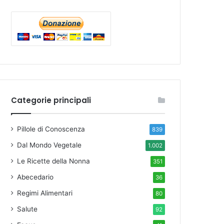
Categorie principali
Pillole di Conoscenza
839
Dal Mondo Vegetale
1.002
Le Ricette della Nonna
351
Abecedario
36
Regimi Alimentari
80
Salute
92