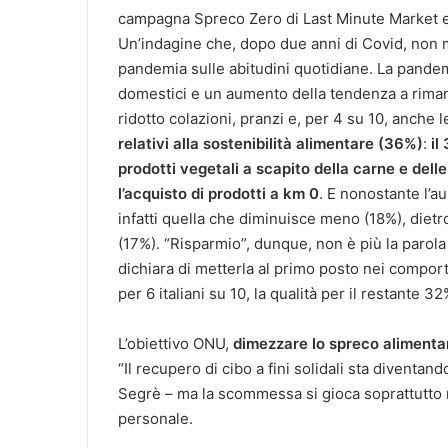
campagna Spreco Zero di Last Minute Market e 
Un’indagine che, dopo due anni di Covid, non ma
pandemia sulle abitudini quotidiane. La pande
domestici e un aumento della tendenza a riman
ridotto colazioni, pranzi e, per 4 su 10, anche 
relativi alla sostenibilità alimentare (36%)
:
il
prodotti vegetali a scapito della carne e del
l’acquisto di prodotti a km 0
. E nonostante l’a
infatti quella che diminuisce meno (18%), dietr
(17%). “Risparmio”, dunque, non è più la parola 
dichiara di metterla al primo posto nei comport
per 6 italiani su 10, la qualità per il restante 32
L’obiettivo ONU,
dimezzare lo spreco alimentar
“Il recupero di cibo a fini solidali sta divent
Segrè – ma la scommessa si gioca soprattutto n
personale.