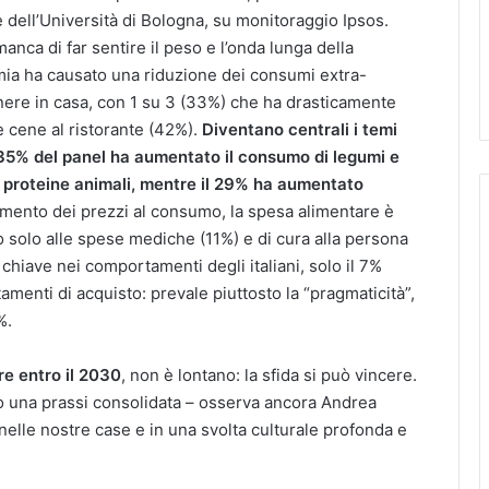
dell’Università di Bologna, su monitoraggio Ipsos.
nca di far sentire il peso e l’onda lunga della
mia ha causato una riduzione dei consumi extra-
ere in casa, con 1 su 3 (33%) che ha drasticamente
le cene al ristorante (42%).
Diventano centrali i temi
 35% del panel ha aumentato il consumo di legumi e
le proteine animali, mentre il 29% ha aumentato
umento dei prezzi al consumo, la spesa alimentare è
o solo alle spese mediche (11%) e di cura alla persona
chiave nei comportamenti degli italiani, solo il 7%
amenti di acquisto: prevale piuttosto la “pragmaticità”,
%.
e entro il 2030
, non è lontano: la sfida si può vincere.
ando una prassi consolidata – osserva ancora Andrea
elle nostre case e in una svolta culturale profonda e