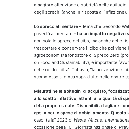
maggiore attenzione e sobrietà nelle abitudini
degli sprechi (anche in risposta all’inflazione).
Lo spreco alimentare
– tema che Secondo Welf
povertà alimentare –
ha un impatto negativo s
non solo lo spreco del cibo, ma anche delle ris
trasportare e conservare il cibo che poi vien
agroeconomista fondatore di Spreco Zero (pro
on Food and Sustainability), è importante favori
nelle nostre città“. Tuttavia, “la prevenzione in
scommessa si gioca soprattutto nelle nostre ca
Misurati nelle abitudini di acquisto, focalizz
allo scatto inflattivo, attenti alla qualità di q
della propria salute
.
Disponibili a tagliare i co
gas, o per le spese di abbigliamento
.
Questa la
caso Italia” 2023 di
Waste Watcher Internationa
occasione della 10^ Giornata nazionale di Preve