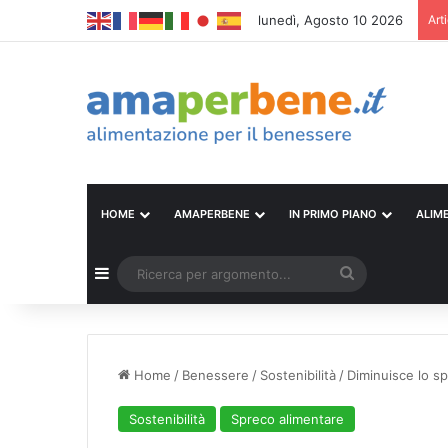
lunedì, Agosto 10 2026
Art
HOME
AMAPERBENE
IN PRIMO PIANO
ALIM
Barra laterale
Ricerca
per
argomento...
Home
/
Benessere
/
Sostenibilità
/
Diminuisce lo sp
Sostenibilità
Spreco alimentare