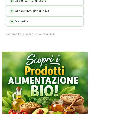
Olio di semi di girasole
B
Olio extravergine di oliva
C
Margarina
D
Domanda 1 di sessione - 10 Agosto 2026