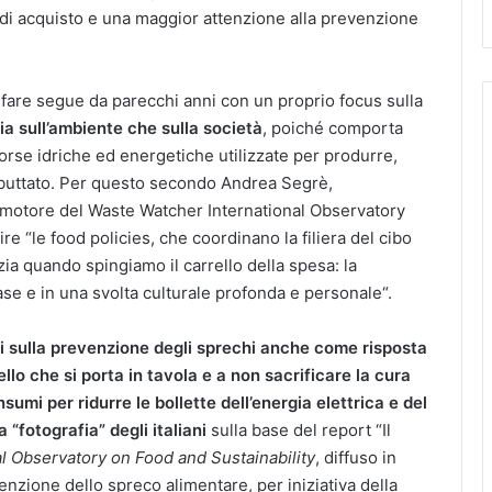
 di acquisto e una maggior attenzione alla prevenzione
are segue da parecchi anni con un proprio focus sulla
ia sull’ambiente che sulla società
, poiché comporta
orse idriche ed energetiche utilizzate per produrre,
e buttato. Per questo secondo Andrea Segrè,
motore del Waste Watcher International Observatory
re “le food policies, che coordinano la filiera del cibo
izia quando spingiamo il carrello della spesa: la
se e in una svolta culturale profonda e personale“.
ati sulla prevenzione degli sprechi anche come risposta
uello che si porta in tavola e a non sacrificare la cura
nsumi per ridurre le bollette dell’energia elettrica e del
 “fotografia” degli italiani
sulla base del report “Il
l Observatory on Food and Sustainability
, diffuso in
nzione dello spreco alimentare, per iniziativa della