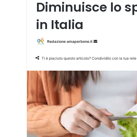
Diminuisce lo s
in Italia
Redazione amaperbene.it
I
n
v
Ti è piaciuto questo articolo? Condividilo con la tua rete
i
a
u
n
'
e
m
a
i
l