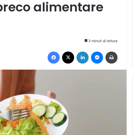
preco alimentare
3 minuti di lettura
Facebook
X
LinkedIn
Messenger
Stampa