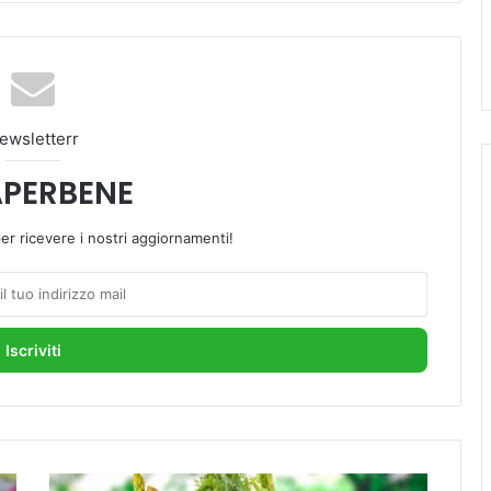
ewsletterr
PERBENE
 per ricevere i nostri aggiornamenti!
S