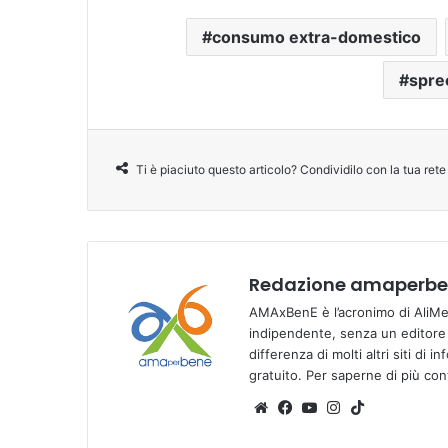
consumo extra-domestico
spre
Ti è piaciuto questo articolo? Condividilo con la tua rete
Redazione amaperben
AMAxBenE è l’acronimo di AliMen
indipendente, senza un editore e
differenza di molti altri siti di 
gratuito. Per saperne di più co
We
Fa
Yo
Ins
Tik
bsi
ce
u
tag
To