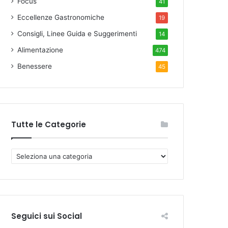
Focus
41
Eccellenze Gastronomiche
19
Consigli, Linee Guida e Suggerimenti
14
Alimentazione
474
Benessere
45
Tutte le Categorie
T
u
t
t
e
l
Seguici sui Social
e