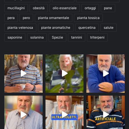
mucillagini
obesità
olio essenziale
ortaggi
pane
pera
pero
pianta ornamentale
pianta tossica
pianta velenosa
piante aromatiche
quercetina
salute
saponine
solanina
Spezie
tannini
triterpeni