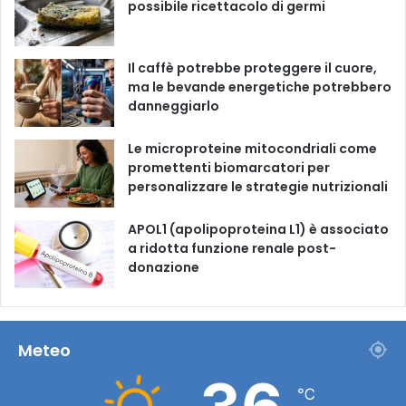
possibile ricettacolo di germi
k
a
m
Il caffè potrebbe proteggere il cuore,
ma le bevande energetiche potrebbero
danneggiarlo
Le microproteine ​​mitocondriali come
promettenti biomarcatori per
personalizzare le strategie nutrizionali
APOL1 (apolipoproteina L1) è associato
a ridotta funzione renale post-
donazione
Meteo
℃