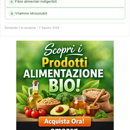
Fibre alimentari indigeribili
C
Vitamine idrosolubili
D
Domanda 1 di sessione - 7 Agosto 2026