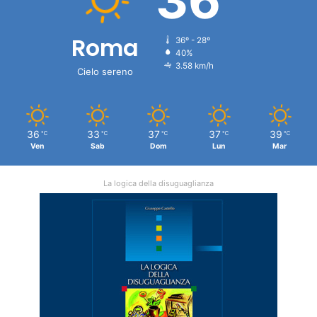
36
Roma
36º - 28º
40%
3.58 km/h
Cielo sereno
36
33
37
37
39
℃
℃
℃
℃
℃
Ven
Sab
Dom
Lun
Mar
La logica della disuguaglianza