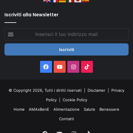
Iscriviti alla Newsletter
Inserisci
il
tuo
indirizzo
mail
Facebook
You
Instagram
TikTok
Tube
© Copyright 2026, Tutti i diritti riservati |
Disclamer
|
Privacy
Policy
|
Cookie Policy
Home
AMAxBenE
Alimentazione
Salute
Benessere
Contatti