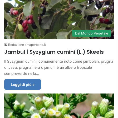
Dal Mondo Vegetale
Redazione amaperbene.it
Jambul | Syzygium cumini (L.) Skeels
Il Syzygium cumini, comunemente noto come jambolan, prugna
di Java, prugna nera o jamun, è un albero tropicale
sempreverde nella…
Leggi di più »