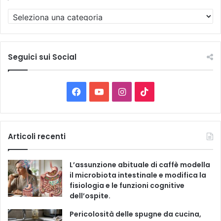
T
u
t
t
e
Seguici sui Social
l
e
C
F
Y
I
T
a
t
a
o
n
i
e
g
c
u
s
k
Articoli recenti
o
r
e
T
t
T
i
L’assunzione abituale di caffè modella
e
b
u
a
o
il microbiota intestinale e modifica la
fisiologia e le funzioni cognitive
o
b
g
k
dell’ospite.
o
e
r
Pericolosità delle spugne da cucina,