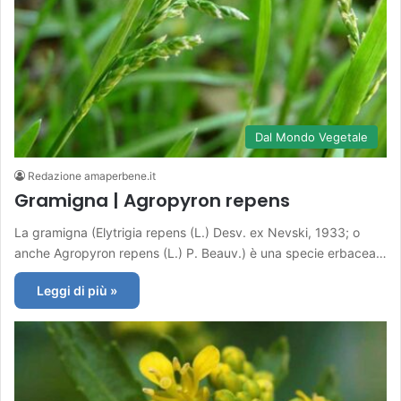
Dal Mondo Vegetale
Redazione amaperbene.it
Gramigna | Agropyron repens
La gramigna (Elytrigia repens (L.) Desv. ex Nevski, 1933; o
anche Agropyron repens (L.) P. Beauv.) è una specie erbacea…
Leggi di più »