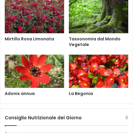
o
l
u
m
m
a
Mirtillo Rosa Limonata
Tassonomia dal Mondo
j
Vegetale
u
s
Adonis annua
La Begonia
Consiglio Nutrizionale del Giorno