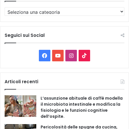
T
u
t
t
e
Seguici sui Social
l
e
C
F
Y
I
T
a
t
a
o
n
i
e
g
c
u
s
k
Articoli recenti
o
r
e
T
t
T
i
L’assunzione abituale di caffè modella
e
b
u
a
o
il microbiota intestinale e modifica la
fisiologia e le funzioni cognitive
o
b
g
k
dell’ospite.
o
e
r
Pericolosità delle spugne da cucina,