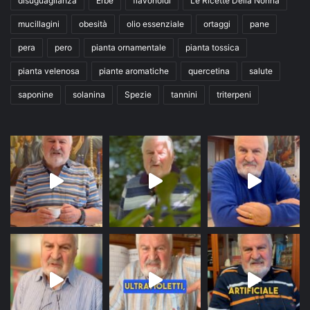
disuguaglianza
Erbe
flavonoidi
Le Ricette Della Nonna
mucillagini
obesità
olio essenziale
ortaggi
pane
pera
pero
pianta ornamentale
pianta tossica
pianta velenosa
piante aromatiche
quercetina
salute
saponine
solanina
Spezie
tannini
triterpeni