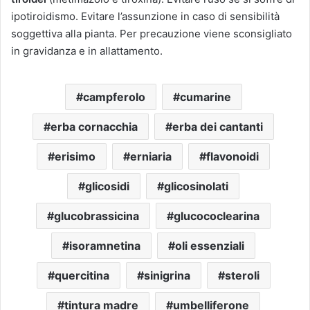
ipotiroidismo. Evitare l’assunzione in caso di sensibilità
soggettiva alla pianta. Per precauzione viene sconsigliato
in gravidanza e in allattamento.
campferolo
cumarine
erba cornacchia
erba dei cantanti
erisimo
erniaria
flavonoidi
glicosidi
glicosinolati
glucobrassicina
glucococlearina
isoramnetina
oli essenziali
quercitina
sinigrina
steroli
tintura madre
umbelliferone