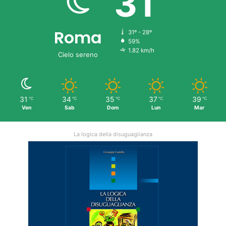
31
Roma
31º - 28º
59%
1.82 km/h
Cielo sereno
31
34
35
37
39
℃
℃
℃
℃
℃
Ven
Sab
Dom
Lun
Mar
La logica della disuguaglianza