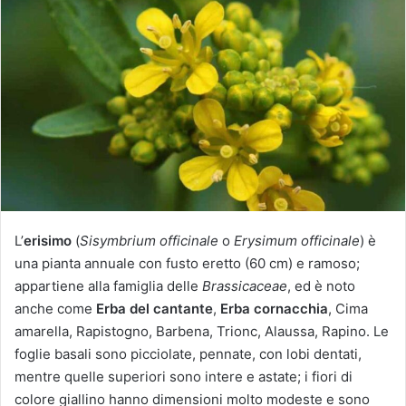
i
a
u
n
'
e
m
a
i
l
L’
erisimo
(
Sisymbrium officinale
o
Erysimum officinale
) è
una pianta annuale con fusto eretto (60 cm) e ramoso;
appartiene alla famiglia delle
Brassicaceae
, ed è noto
anche come
Erba del cantante
,
Erba cornacchia
, Cima
amarella, Rapistogno, Barbena, Trionc, Alaussa, Rapino. Le
foglie basali sono picciolate, pennate, con lobi dentati,
mentre quelle superiori sono intere e astate; i fiori di
colore giallino hanno dimensioni molto modeste e sono