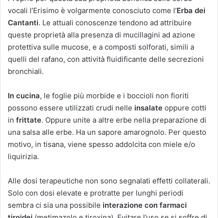
vocali l’Erisimo è volgarmente conosciuto come l’
Erba dei
Cantanti
. Le attuali conoscenze tendono ad attribuire
queste proprietà alla presenza di mucillagini ad azione
protettiva sulle mucose, e a composti solforati, simili a
quelli del rafano, con attività fluidificante delle secrezioni
bronchiali.
In cucina
, le foglie più morbide e i boccioli non fioriti
possono essere utilizzati crudi nelle
insalate
oppure cotti
in
frittate
. Oppure unite a altre erbe nella preparazione di
una salsa alle erbe. Ha un sapore amarognolo. Per questo
motivo, in tisana, viene spesso addolcita con miele e/o
liquirizia.
Alle dosi terapeutiche non sono segnalati effetti collaterali.
Solo con dosi elevate e protratte per lunghi periodi
sembra ci sia una possibile
interazione con farmaci
tiroidei
(metimazolo e tiroxina). Evitare l’uso se si soffre di