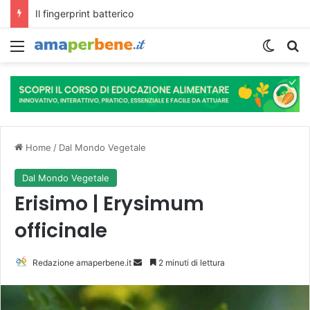
L’assunzione abituale di caffè modella il microbiota intestinale e modifica la fisiologia e le funzioni cognitive dell’ospite.
Menu
Cambi
R
Home
/
Dal Mondo Vegetale
Dal Mondo Vegetale
Erisimo | Erysimum
officinale
Redazione amaperbene.it
I
2 minuti di lettura
n
v