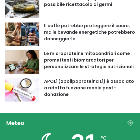
possibile ricettacolo di germi
k
a
m
Il caffè potrebbe proteggere il cuore,
ma le bevande energetiche potrebbero
danneggiarlo
Le microproteine ​​mitocondriali come
promettenti biomarcatori per
personalizzare le strategie nutrizionali
APOL1 (apolipoproteina L1) è associato
a ridotta funzione renale post-
donazione
Meteo
℃