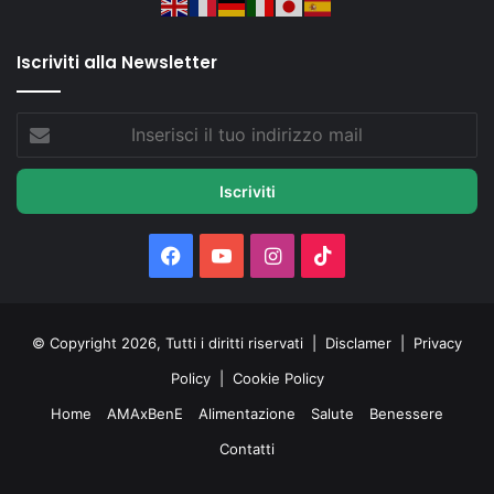
Iscriviti alla Newsletter
Inserisci
il
tuo
indirizzo
mail
Facebook
You
Instagram
TikTok
Tube
© Copyright 2026, Tutti i diritti riservati |
Disclamer
|
Privacy
Policy
|
Cookie Policy
Home
AMAxBenE
Alimentazione
Salute
Benessere
Contatti