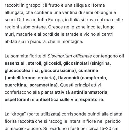
raccolti in grappoli; il frutto è una siliqua di forma
allungata, che contiene una ventina di semi oblunghi e
scuri. Diffusa in tutta Europa, in Italia si trova dal mare alle
regioni submontane. Cresce nelle zone incolte, lungo
muri, macerie e ai bordi delle strade e vicino ai centri
abitati sia in pianura, che in montagna.
Le sommità fiorite di
Sisymbrium officinale
contengono
oli
essenziali, steroli, glicosidi, glicosinolati (sinigrina,
glucococlearina, glucobrassicina), cumarine
(umbelliferone, erniaria), flavonoidi (campferolo,
quercitina, isoramnetina)
. Questi principi attivi
conferiscono alla pianta
attività antinfiammatoria,
espettoranti e antisettica sulle vie respiratorie
.
La “droga” (parte utilizzata) corrisponde quindi alla pianta
fiorita raccolta che si raccoglie intera in fiore nel periodo
di maggio-giugno. Si recidono i fusti per circa 15-20 cm