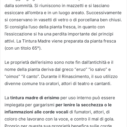
dalla sommità. Si riuniscono in mazzetti e si lasciano
essiccare all’ombra e in un luogo areato. Successivamente
si conservano in vasetti di vetro o di porcellana ben chiusi.
Si consiglia l’uso della pianta fresca, in quanto con
l’essiccazione si ha una perdita importante dei principi
attivi. La Tintura Madre viene preparata da pianta fresca
(con un titolo 65°).
Le proprietà dell’erisimo sono note fin dall’antichità e il
nome della pianta deriva dal greco “
eruo
” “io salvo” e
“
oimos
” “il canto”. Durante il Rinascimento, il suo utilizzo
divenne comune tra oratori, attori di teatro e cantanti.
La
tintura madre di erisimo
per uso interno può essere
impiegata per gargarismi
per lenire la secchezza o le
infiammazioni alle corde vocali
di fumatori, attori, di
coloro che lavorano con la voce, e contro il mal di gola.
Proprio per questa sua proprietà benefica sulle corde