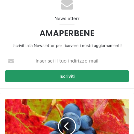
ok
be
m
Newsletterr
AMAPERBENE
Iscriviti alla Newsletter per ricevere i nostri aggiornamenti!
I
n
s
e
r
i
s
c
V
i
i
i
t
l
e
t
R
u
o