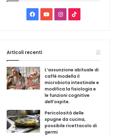
C
a
t
F
Y
I
T
e
a
o
n
i
g
o
c
u
s
k
r
i
e
T
t
T
e
Articoli recenti
b
u
a
o
L’assunzione abituale di
o
b
g
k
caffè modella il
microbiota intestinale e
o
e
r
modifica la fisiologia e
le funzioni cognitive
k
a
dell’ospite.
m
Pericolosità delle
spugne da cucina,
possibile ricettacolo di
germi