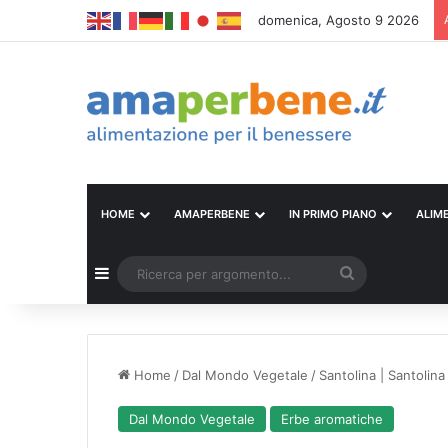
domenica, Agosto 9 2026
HOME
AMAPERBENE
IN PRIMO PIANO
ALIM
Barra laterale
Ricerca
per
argomento...
Home
/
Dal Mondo Vegetale
/
Santolina | Santoli
Dal Mondo Vegetale
Erbe aromatiche