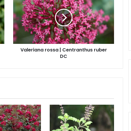
a
l
e
r
i
a
n
a
Valeriana rossa | Centranthus ruber
r
DC
o
s
s
a
|
C
e
n
t
r
a
n
t