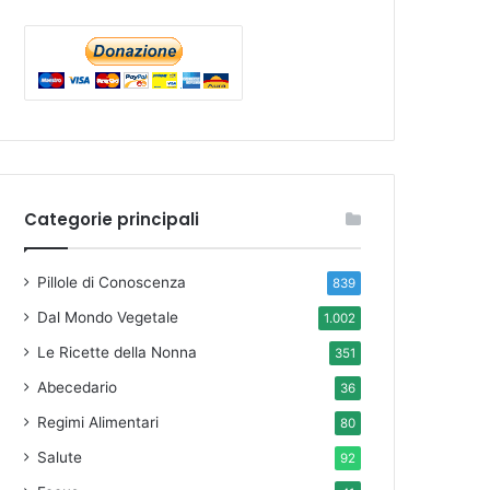
Categorie principali
Pillole di Conoscenza
839
Dal Mondo Vegetale
1.002
Le Ricette della Nonna
351
Abecedario
36
Regimi Alimentari
80
Salute
92