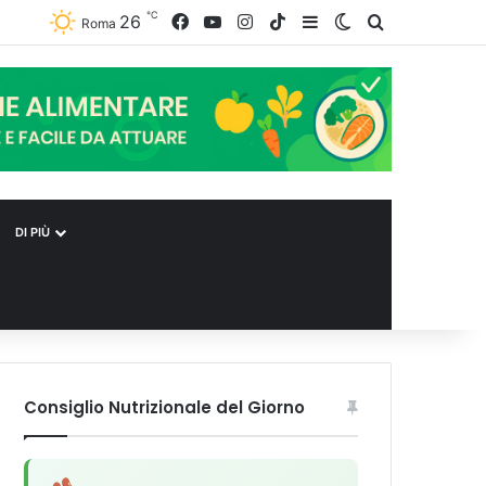
℃
26
Facebook
You Tube
Instagram
TikTok
Barra laterale
Cambia aspetto
Ricerca per 
L’assunzione abituale di caffè modella il microbiota intestinale e modifica la fisiologia e le funzioni cognitive dell’ospite.
Roma
DI PIÙ
Consiglio Nutrizionale del Giorno