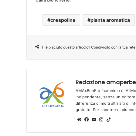
crespolina
pianta aromatica
Ti è piaciuto questo articolo? Condividilo con la tua rete
Redazione amaperben
AMAxBenE è l’acronimo di AliMen
indipendente, senza un editore e
differenza di molti altri siti di 
gratuito. Per saperne di più co
We
Fa
Yo
Ins
Tik
bsi
ce
u
tag
To
te
bo
Tu
ra
k