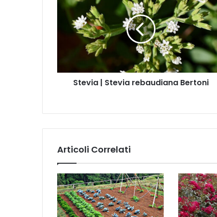
t
l
e
t
v
u
i
o
a
i
|
n
S
d
t
i
Stevia | Stevia rebaudiana Bertoni
e
r
v
i
i
z
a
z
r
o
e
m
b
a
Articoli Correlati
a
i
u
l
d
i
a
n
a