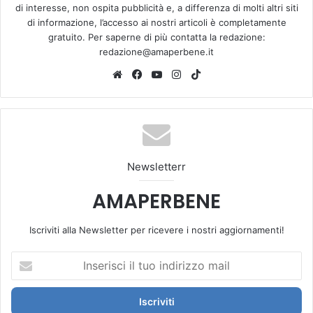
di interesse, non ospita pubblicità e, a differenza di molti altri siti
di informazione, l’accesso ai nostri articoli è completamente
gratuito. Per saperne di più contatta la redazione:
redazione@amaperbene.it
We
Fa
Yo
Ins
Tik
bsi
ce
u
tag
To
te
bo
Tu
ra
k
ok
be
m
Newsletterr
AMAPERBENE
Iscriviti alla Newsletter per ricevere i nostri aggiornamenti!
I
n
s
e