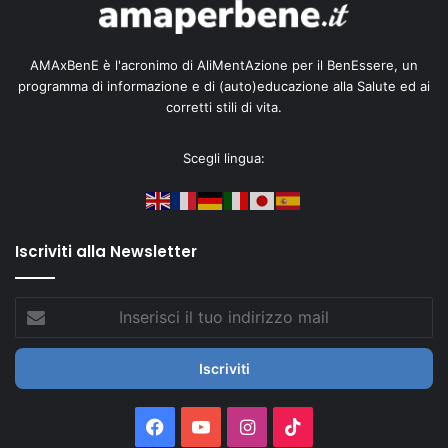
AMAxBenE è l'acronimo di AliMentAzione per il BenEssere, un
programma di informazione e di (auto)educazione alla Salute ed ai
corretti stili di vita.
Scegli lingua:
Iscriviti alla Newsletter
Inserisci
il
tuo
indirizzo
mail
Facebook
You
Instagram
TikTok