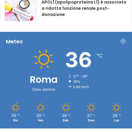
APOL1 (apolipoproteina L1) è associato
a ridotta funzione renale post-
donazione
Meteo
36
℃
Roma
37º - 28º
38%
0.89 km/h
Cielo sereno
36
35
36
37
38
℃
℃
℃
℃
℃
Gio
Ven
Sab
Dom
Lun