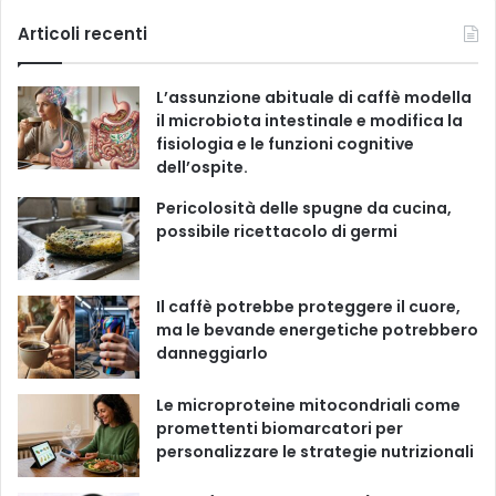
g
c
u
s
k
Articoli recenti
o
r
e
T
t
T
i
L’assunzione abituale di caffè modella
e
b
u
a
o
il microbiota intestinale e modifica la
fisiologia e le funzioni cognitive
o
b
g
k
dell’ospite.
o
e
r
Pericolosità delle spugne da cucina,
possibile ricettacolo di germi
k
a
m
Il caffè potrebbe proteggere il cuore,
ma le bevande energetiche potrebbero
danneggiarlo
Le microproteine ​​mitocondriali come
promettenti biomarcatori per
personalizzare le strategie nutrizionali