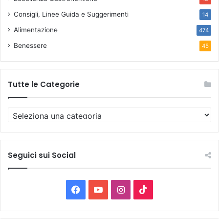
Consigli, Linee Guida e Suggerimenti
14
Alimentazione
474
Benessere
45
Tutte le Categorie
T
u
t
t
e
Seguici sui Social
l
e
C
F
Y
I
T
a
t
a
o
n
i
e