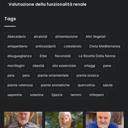
Valutazione della funzionalità renale
Tags
Abecedario
alcaloidi
alimentazione
Altri Vegetali
amaperbene
antiossidanti
colesterolo
Dieta Mediterranea
disuguaglianza
Erbe
flavonoidi
Le Ricette Della Nonna
mucillagini
obesità
olio essenziale
ortaggi
pane
pera
pero
pianta ornamentale
pianta tossica
pianta velenosa
piante aromatiche
quercetina
salute
saponine
solanina
Spezie
tannini
triterpeni