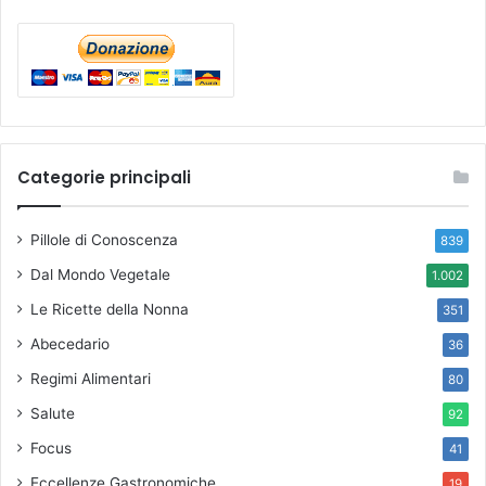
Categorie principali
Pillole di Conoscenza
839
Dal Mondo Vegetale
1.002
Le Ricette della Nonna
351
Abecedario
36
Regimi Alimentari
80
Salute
92
Focus
41
Eccellenze Gastronomiche
19