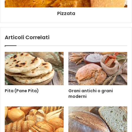
l
Pizzata
Articoli Correlati
Pita (Pane Pita)
Grani antichi o grani
moderni