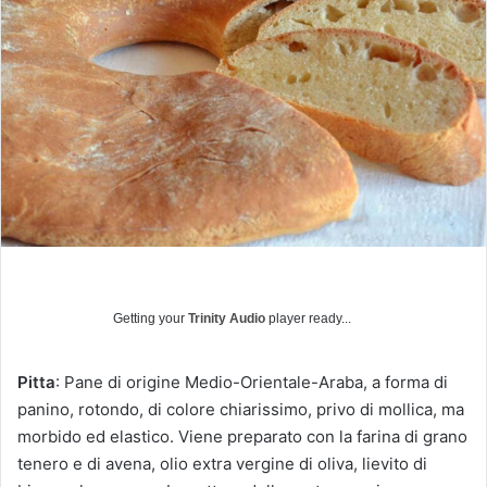
a
u
n
'
e
m
a
i
l
Getting your
Trinity Audio
player ready...
Pitta
: Pane di origine Medio-Orientale-Araba, a forma di
panino, rotondo, di colore chiarissimo, privo di mollica, ma
morbido ed elastico. Viene preparato con la farina di grano
tenero e di avena, olio extra vergine di oliva, lievito di