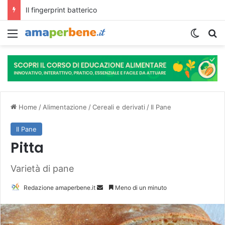
L’assunzione abituale di caffè modella il microbiota intestinale e modifica la fisiologia e le funzioni cognitive dell’ospite.
Menu
Cambi
R
Home
/
Alimentazione
/
Cereali e derivati
/
Il Pane
Il Pane
Pitta
Varietà di pane
Redazione amaperbene.it
I
Meno di un minuto
n
v
i