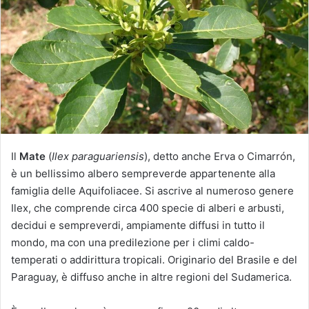
u
n
'
e
m
a
i
l
Il
Mate
(
Ilex paraguariensis
), detto anche Erva o Cimarrón,
è un bellissimo albero sempreverde appartenente alla
famiglia delle Aquifoliacee. Si ascrive al numeroso genere
Ilex, che comprende circa 400 specie di alberi e arbusti,
decidui e sempreverdi, ampiamente diffusi in tutto il
mondo, ma con una predilezione per i climi caldo-
temperati o addirittura tropicali. Originario del Brasile e del
Paraguay, è diffuso anche in altre regioni del Sudamerica.