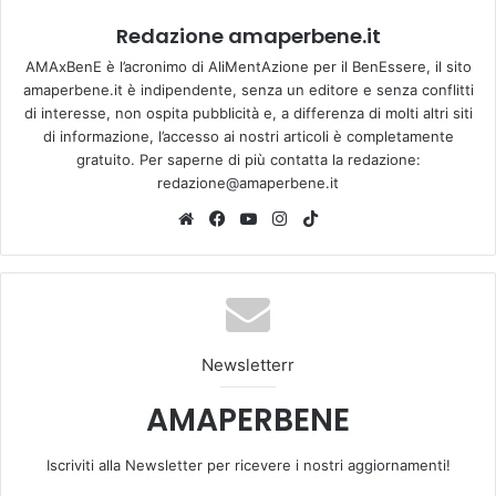
Redazione amaperbene.it
AMAxBenE è l’acronimo di AliMentAzione per il BenEssere, il sito
amaperbene.it è indipendente, senza un editore e senza conflitti
di interesse, non ospita pubblicità e, a differenza di molti altri siti
di informazione, l’accesso ai nostri articoli è completamente
gratuito. Per saperne di più contatta la redazione:
redazione@amaperbene.it
We
Fa
Yo
Ins
Tik
bsi
ce
u
tag
To
te
bo
Tu
ra
k
ok
be
m
Newsletterr
AMAPERBENE
Iscriviti alla Newsletter per ricevere i nostri aggiornamenti!