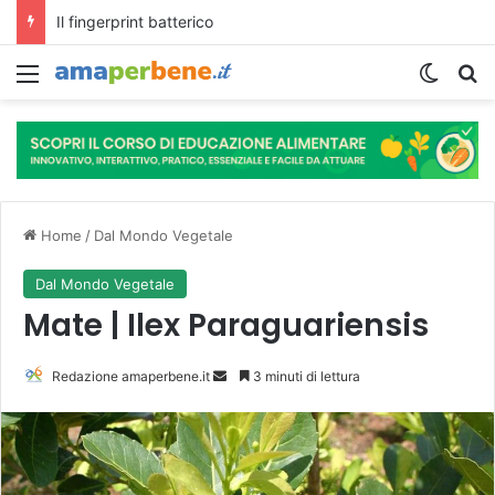
L’assunzione abituale di caffè modella il microbiota intestinale e modifica la fisiologia e le funzioni cognitive dell’ospite.
Menu
Cambi
R
Home
/
Dal Mondo Vegetale
Dal Mondo Vegetale
Mate | Ilex Paraguariensis
Redazione amaperbene.it
I
3 minuti di lettura
n
v
i
a