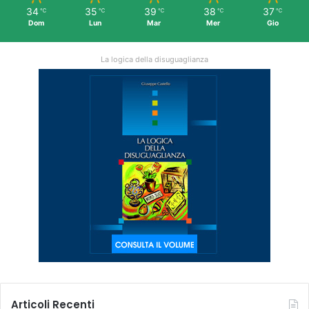
34
35
39
38
37
℃
℃
℃
℃
℃
Dom
Lun
Mar
Mer
Gio
La logica della disuguaglianza
Articoli Recenti