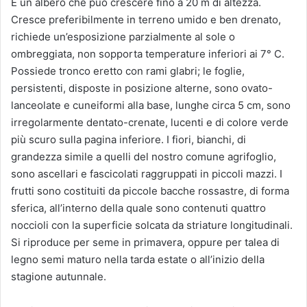
È un albero che può crescere fino a 20 m di altezza.
Cresce preferibilmente in terreno umido e ben drenato,
richiede un’esposizione parzialmente al sole o
ombreggiata, non sopporta temperature inferiori ai 7° C.
Possiede tronco eretto con rami glabri; le foglie,
persistenti, disposte in posizione alterne, sono ovato-
lanceolate e cuneiformi alla base, lunghe circa 5 cm, sono
irregolarmente dentato-crenate, lucenti e di colore verde
più scuro sulla pagina inferiore. I fiori, bianchi, di
grandezza simile a quelli del nostro comune agrifoglio,
sono ascellari e fascicolati raggruppati in piccoli mazzi. I
frutti sono costituiti da piccole bacche rossastre, di forma
sferica, all’interno della quale sono contenuti quattro
noccioli con la superficie solcata da striature longitudinali.
Si riproduce per seme in primavera, oppure per talea di
legno semi maturo nella tarda estate o all’inizio della
stagione autunnale.