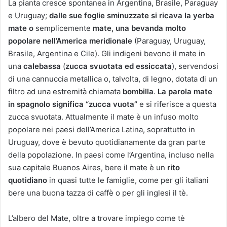
La pianta cresce spontanea in Argentina, Brasile, Paraguay
e Uruguay;
dalle sue foglie sminuzzate si ricava la yerba
mate o
semplicemente
mate, una bevanda molto
popolare nell’America meridionale
(Paraguay, Uruguay,
Brasile, Argentina e Cile). Gli indigeni bevono il mate in
una
calebassa
(
zucca svuotata ed essiccata
), servendosi
di una cannuccia metallica o, talvolta, di legno, dotata di un
filtro ad una estremità chiamata
bombilla
.
La parola mate
in spagnolo significa “zucca vuota”
e si riferisce a questa
zucca svuotata. Attualmente il mate è un infuso molto
popolare nei paesi dell’America Latina, soprattutto in
Uruguay, dove è bevuto quotidianamente da gran parte
della popolazione. In paesi come l’Argentina, incluso nella
sua capitale Buenos Aires, bere il mate è un
rito
quotidiano
in quasi tutte le famiglie, come per gli italiani
bere una buona tazza di caffè o per gli inglesi il tè.
L’albero del Mate, oltre a trovare impiego come tè