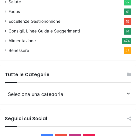
Salute
92
Focus
41
Eccellenze Gastronomiche
19
Consigli, Linee Guida e Suggerimenti
14
Alimentazione
474
Benessere
45
Tutte le Categorie
T
u
t
t
e
Seguici sui Social
l
e