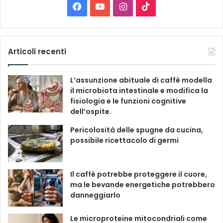
C
F
Y
I
T
a
t
a
o
n
i
e
g
c
u
s
k
Articoli recenti
o
r
e
T
t
T
i
L’assunzione abituale di caffè modella
e
b
u
a
o
il microbiota intestinale e modifica la
fisiologia e le funzioni cognitive
o
b
g
k
dell’ospite.
o
e
r
Pericolosità delle spugne da cucina,
possibile ricettacolo di germi
k
a
m
Il caffè potrebbe proteggere il cuore,
ma le bevande energetiche potrebbero
danneggiarlo
Le microproteine ​​mitocondriali come