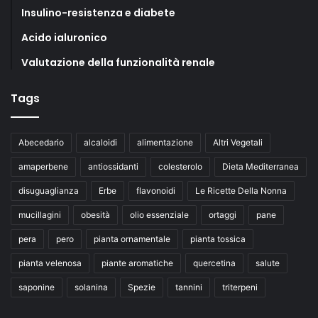
Insulino-resistenza e diabete
Acido ialuronico
Valutazione della funzionalità renale
Tags
Abecedario
alcaloidi
alimentazione
Altri Vegetali
amaperbene
antiossidanti
colesterolo
Dieta Mediterranea
disuguaglianza
Erbe
flavonoidi
Le Ricette Della Nonna
mucillagini
obesità
olio essenziale
ortaggi
pane
pera
pero
pianta ornamentale
pianta tossica
pianta velenosa
piante aromatiche
quercetina
salute
saponine
solanina
Spezie
tannini
triterpeni