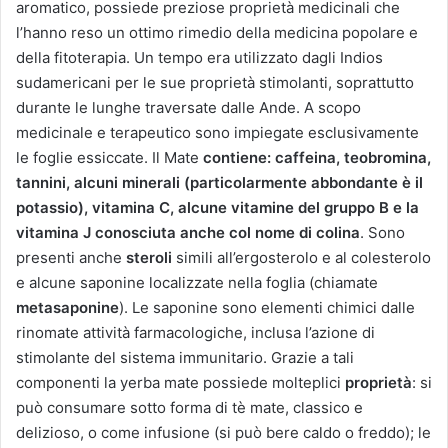
aromatico, possiede preziose proprietà medicinali che
l’hanno reso un ottimo rimedio della medicina popolare e
della fitoterapia. Un tempo era utilizzato dagli Indios
sudamericani per le sue proprietà stimolanti, soprattutto
durante le lunghe traversate dalle Ande. A scopo
medicinale e terapeutico sono impiegate esclusivamente
le foglie essiccate. Il Mate
contiene: caffeina, teobromina,
tannini, alcuni minerali (particolarmente abbondante è il
potassio), vitamina C, alcune vitamine del gruppo B e la
vitamina J conosciuta anche col nome di colina
. Sono
presenti anche
steroli
simili all’ergosterolo e al colesterolo
e alcune saponine localizzate nella foglia (chiamate
metasaponine
). Le saponine sono elementi chimici dalle
rinomate attività farmacologiche, inclusa l’azione di
stimolante del sistema immunitario. Grazie a tali
componenti la yerba mate possiede molteplici
proprietà
: si
può consumare sotto forma di tè mate, classico e
delizioso, o come infusione (si può bere caldo o freddo); le