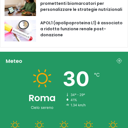
promettenti biomarcatori per
personalizzare le strategie nutrizionali
APOL1 (apolipoproteina L1) è associato
a ridotta funzione renale post-
donazione
Meteo
30
℃
Roma
34º - 29º
41%
1.34 km/h
Cielo sereno