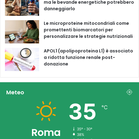
ma le bevande energetiche potrebbero
danneggiarlo
Le microproteine ​​mitocondriali come
promettenti biomarcatori per
personalizzare le strategie nutrizionali
APOL1 (apolipoproteina L1) è associato
a ridotta funzione renale post-
donazione
Meteo
35
℃
Roma
35º - 30º
38%