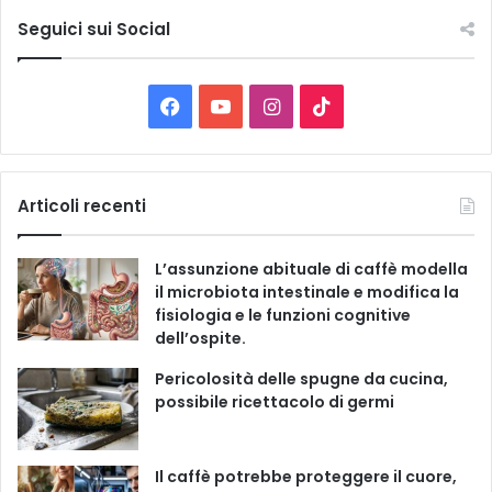
t
e
Seguici sui Social
l
e
C
F
Y
I
T
a
t
a
o
n
i
e
g
c
u
s
k
Articoli recenti
o
r
e
T
t
T
i
L’assunzione abituale di caffè modella
e
b
u
a
o
il microbiota intestinale e modifica la
fisiologia e le funzioni cognitive
o
b
g
k
dell’ospite.
o
e
r
Pericolosità delle spugne da cucina,
possibile ricettacolo di germi
k
a
m
Il caffè potrebbe proteggere il cuore,