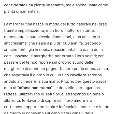
considerata una pianta infestante, ma è anche usata come
pianta ornamentale.
La margheritina nasce in modo del tutto naturale nei prati
tramite impollinazione; è un fiore molto resistente,
nonostante le sue piccole dimensioni, e ha una storia
antichissima, che risale a più di 1000 anni fa. Secondo
antiche fonti, già in epoca rinascimentale le dame delle
corti usavano le margherite per ornare i loro vestiti; con il
passare del tempo riporre sul proprio scudo delle
margherite divenne un pegno d’amore per la donna amata,
che aspettava il giorno in cui un fido cavaliere sarebbe
andato a chiedere la sua mano. Proprio per questo nasce il
mito di “
m’ama non m’ama
”: le donzelle, per ingannare
l’attesa, utilizzavano questi fiori e, strappando un petalo
alla volta, tentavano di capire se il loro amore era
corrisposto oppure no. Inoltre le fanciulle indecise e in età
da marito si ponevano sul capo o tra i capelli delle