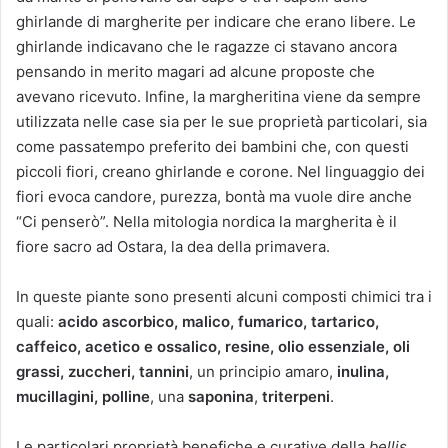
ghirlande di margherite per indicare che erano libere. Le
ghirlande indicavano che le ragazze ci stavano ancora
pensando in merito magari ad alcune proposte che
avevano ricevuto. Infine, la margheritina viene da sempre
utilizzata nelle case sia per le sue proprietà particolari, sia
come passatempo preferito dei bambini che, con questi
piccoli fiori, creano ghirlande e corone. Nel linguaggio dei
fiori evoca candore, purezza, bontà ma vuole dire anche
“Ci penserò”. Nella mitologia nordica la margherita è il
fiore sacro ad Ostara, la dea della primavera.
In queste piante sono presenti alcuni composti chimici tra i
quali:
acido ascorbico, malico, fumarico, tartarico,
caffeico, acetico e ossalico, resine, olio essenziale, oli
grassi, zuccheri, tannini
, un principio amaro,
inulina,
mucillagini, polline
, una
saponina
,
triterpeni
.
Le particolari proprietà benefiche e curative della
bellis