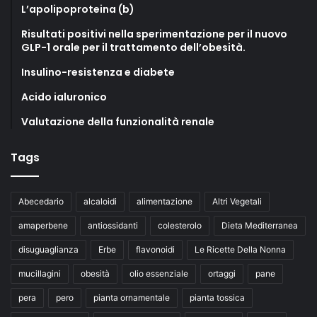
L’apolipoproteina (b)
Risultati positivi nella sperimentazione per il nuovo
GLP-1 orale per il trattamento dell’obesità.
Insulino-resistenza e diabete
Acido ialuronico
Valutazione della funzionalità renale
Tags
Abecedario
alcaloidi
alimentazione
Altri Vegetali
amaperbene
antiossidanti
colesterolo
Dieta Mediterranea
disuguaglianza
Erbe
flavonoidi
Le Ricette Della Nonna
mucillagini
obesità
olio essenziale
ortaggi
pane
pera
pero
pianta ornamentale
pianta tossica