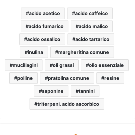
acido acetico
acido caffeico
acido fumarico
acido malico
acido ossalico
acido tartarico
inulina
margheritina comune
mucillagini
oli grassi
olio essenziale
polline
pratolina comune
resine
saponine
tannini
triterpeni. acido ascorbico