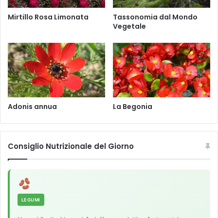
s
i
Mirtillo Rosa Limonata
Tassonomia dal Mondo
s
Vegetale
Adonis annua
La Begonia
Consiglio Nutrizionale del Giorno
LEGUMI