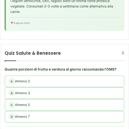
I legumi (lenticchie, ceci, fagioli) sono un'ottima fonte proteica
vegetale. Consumali 2–3 volte a settimana come alternativa alla
carne.
9 Agosto 2026
Quiz Salute & Benessere
Quante porzioni di frutta e verdura al giorno raccomanda l'OMS?
Almeno 2
A
Almeno 3
B
Almeno 5
C
Almeno 7
D