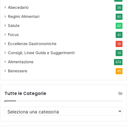
Abecedario
36
Regimi Alimentari
80
Salute
92
Focus
41
Eccellenze Gastronomiche
19
Consigli, Linee Guida e Suggerimenti
14
Alimentazione
474
Benessere
45
Tutte le Categorie
T
u
t