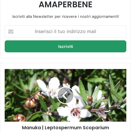
AMAPERBENE
Iscriviti alla Newsletter per ricevere i nostri aggiornamenti!
I
n
s
e
r
i
s
c
M
i
a
i
n
l
u
t
k
u
a
o
|
i
L
n
e
d
Manuka | Leptospermum Scoparium
p