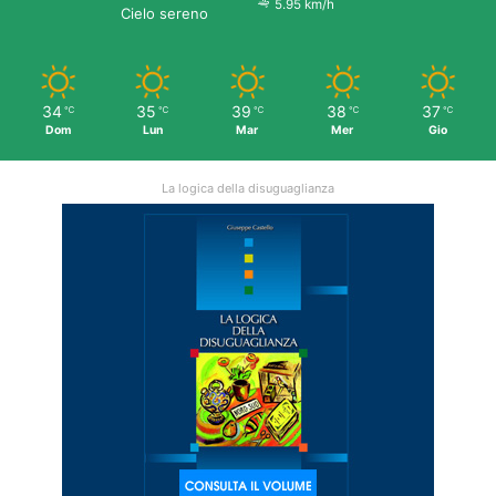
5.95 km/h
Cielo sereno
34
35
39
38
37
℃
℃
℃
℃
℃
Dom
Lun
Mar
Mer
Gio
La logica della disuguaglianza