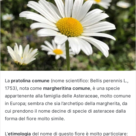
i
a
u
n
'
e
m
a
i
l
La
pratolina comune
(nome scientifico: Bellis perennis L.,
1753), nota come
margheritina comune
, è una specie
appartenente alla famiglia delle Asteraceae, molto comune
in Europa; sembra che sia l’archetipo della margherita, da
cui prendono il nome decine di specie di asteracee dalla
forma del fiore molto simile.
L’
etimologia
del nome di questo fiore è molto particolare: