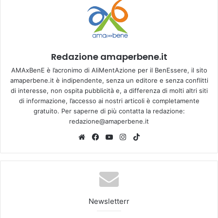
Redazione amaperbene.it
AMAxBenE è l’acronimo di AliMentAzione per il BenEssere, il sito
amaperbene.it è indipendente, senza un editore e senza conflitti
di interesse, non ospita pubblicità e, a differenza di molti altri siti
di informazione, l’accesso ai nostri articoli è completamente
gratuito. Per saperne di più contatta la redazione:
redazione@amaperbene.it
We
Fa
Yo
Ins
Tik
bsi
ce
u
tag
To
te
bo
Tu
ra
k
ok
be
m
Newsletterr