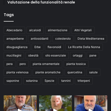
Valutazione della funzionalità renale
Tags
Abecedario
alcaloidi
alimentazione
Altri Vegetali
amaperbene
antiossidanti
colesterolo
Dieta Mediterranea
disuguaglianza
Erbe
flavonoidi
Le Ricette Della Nonna
mucillagini
obesità
olio essenziale
ortaggi
pane
pera
pero
pianta ornamentale
pianta tossica
pianta velenosa
piante aromatiche
quercetina
salute
saponine
solanina
Spezie
tannini
triterpeni