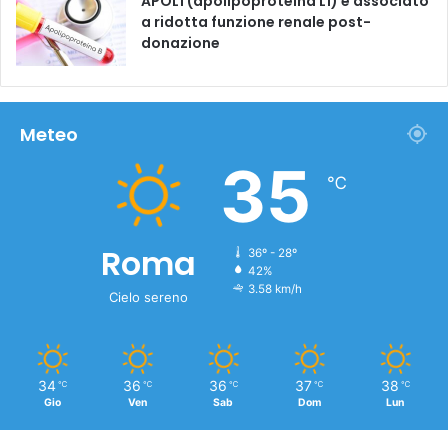
APOL1 (apolipoproteina L1) è associato
a ridotta funzione renale post-
donazione
Meteo
35
℃
Roma
36º - 28º
42%
3.58 km/h
Cielo sereno
34
36
36
37
38
℃
℃
℃
℃
℃
Gio
Ven
Sab
Dom
Lun