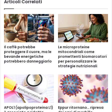
Articoli Correlati
i
u
v
m
e
i
g
s
e
a
t
r
a
e
l
b
i
b
Il caffè potrebbe
Le microproteine ​​
e
proteggere il cuore, ma le
mitocondriali come
i
bevande energetiche
promettenti biomarcatori
n
potrebbero danneggiarlo
per personalizzare le
g
strategie nutrizionali
r
a
d
o
d
i
r
i
APOL1 (apolipoproteina L1)
Eppur ritornano… ripresa