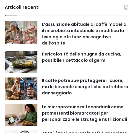
g
c
u
s
k
Articoli recenti
o
r
e
T
t
T
i
L’assunzione abituale di caffè modella
e
b
u
a
o
il microbiota intestinale e modifica la
fisiologia e le funzioni cognitive
o
b
g
k
dell’ospite.
o
e
r
Pericolosità delle spugne da cucina,
possibile ricettacolo di germi
k
a
m
Il caffè potrebbe proteggere il cuore,
ma le bevande energetiche potrebbero
danneggiarlo
Le microproteine ​​mitocondriali come
promettenti biomarcatori per
personalizzare le strategie nutrizionali