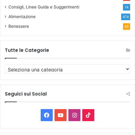
Consigli, Linee Guida e Suggerimenti
14
Alimentazione
474
Benessere
45
Tutte le Categorie
T
u
t
t
e
Seguici sui Social
l
e
C
F
Y
I
T
a
t
a
o
n
i
e