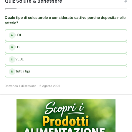
Quiz Salute & Benessere
i
e
d
Quale tipo di colesterolo e considerato cattivo perche deposita nelle
e
arterie?
l
f
HDL
A
e
g
LDL
B
a
VLDL
t
C
o
Tutti i tipi
D
Domanda 1 di sessione - 6 Agosto 2026