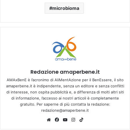
microbioma
Redazione amaperbene.it
AMAxBenE è l’acronimo di AliMentAzione per il BenEssere, il sito
amaperbene.it è indipendente, senza un editore e senza conflitti
di interesse, non ospita pubblicità e, a differenza di molti altri siti
di informazione, l’accesso ai nostri articoli è completamente
gratuito. Per saperne di più contatta la redazione:
redazione@amaperbene.it
We
Fa
Yo
Ins
Tik
bsi
ce
u
tag
To