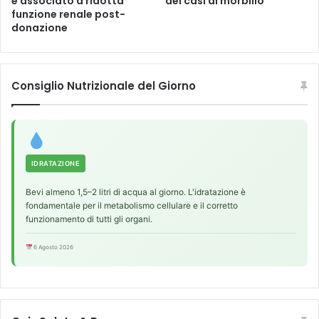
è associato a ridotta
dei casi di morbillo
d
funzione renale post-
u
donazione
r
r
e
i
Consiglio Nutrizionale del Giorno
l
r
i
s
c
h
IDRATAZIONE
i
Bevi almeno 1,5–2 litri di acqua al giorno. L'idratazione è
o
fondamentale per il metabolismo cellulare e il corretto
d
funzionamento di tutti gli organi.
i
m
6 Agosto 2026
a
l
a
t
t