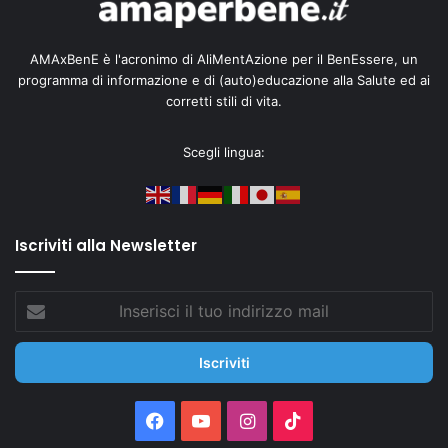
AMAxBenE è l'acronimo di AliMentAzione per il BenEssere, un
programma di informazione e di (auto)educazione alla Salute ed ai
corretti stili di vita.
Scegli lingua:
Iscriviti alla Newsletter
Inserisci
il
tuo
indirizzo
mail
Facebook
You
Instagram
TikTok