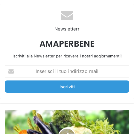
te
bo
Tu
ra
k
ok
be
m
Newsletterr
AMAPERBENE
Iscriviti alla Newsletter per ricevere i nostri aggiornamenti!
I
n
s
e
r
i
s
c
I
i
b
i
e
l
n