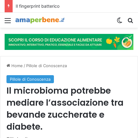
L’assunzione abituale di caffè modella il microbiota intestinale e modifica la fisiologia e le funzioni cognitive dell’ospite.
Menu
Cambi
R
Home
/
Pillole di Conoscenza
Pillole di Conoscenza
Il microbioma potrebbe
mediare l’associazione tra
bevande zuccherate e
diabete.