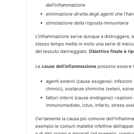
dell’infiammazione
eliminazione diretta degli agenti che l’ha
stimolazione della risposta immunitaria
L’infiammazione serve dunque a distruggere, eli
stesso tempo mette in moto una serie di mecca
del tessuto danneggiato.
Obiettivo finale è rip
Le
cause dell’infiammazione
possono essere le
agenti esterni (cause esogene): infezioni (b
chimici), sostanze chimiche (veleni, solven
fattori interni (cause endogene): reazion
immunomediato, ictus, infarto, stress ossi
Certamente la causa più comune dell’infiammazi
esempio le comuni malattie infettive dell’apparat
o di altri organi e apparati (ad esempio, congiun