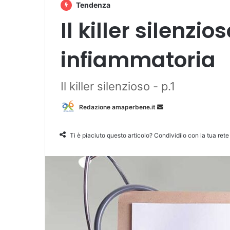
Tendenza
Il killer silenzio
infiammatoria
Il killer silenzioso - p.1
Redazione amaperbene.it
I
n
v
Ti è piaciuto questo articolo? Condividilo con la tua rete
i
a
u
n
'
e
m