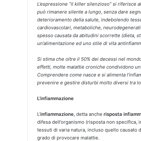
L’espressione “il killer silenzioso” si riferisc
può rimanere silente a lungo, senza dare segn
deterioramento della salute, indebolendo tessut
cardiovascolari, metaboliche, neurodegenerati
spesso causata da abitudini scorrette (dieta, s
un’alimentazione ed uno stile di vita antinfiam
Si stima che oltre il 50% dei decessi nel mondo 
effetti, molte malattie croniche condividono u
Comprendere come nasce e si alimenta l’infia
prevenire e gestire disturbi molto diversi tra lo
L’infiammazione
L’
infiammazione
, detta anche
risposta infiam
difesa dell’organismo (risposta non specifica, i
tessuti di varia natura, incluso quello causato d
grado di provocare malattie.