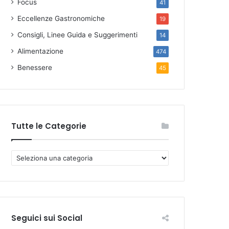
Focus
41
Eccellenze Gastronomiche
19
Consigli, Linee Guida e Suggerimenti
14
Alimentazione
474
Benessere
45
Tutte le Categorie
T
u
t
t
e
l
Seguici sui Social
e