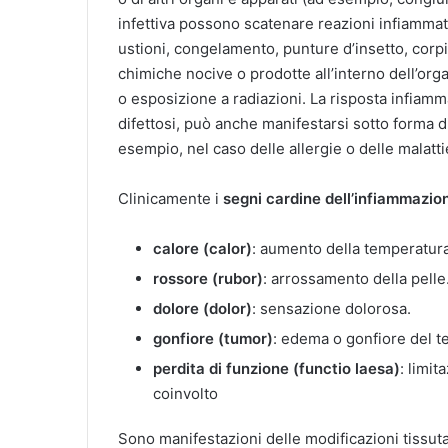
infettiva possono scatenare reazioni infiammator
ustioni, congelamento, punture d’insetto, corpi 
chimiche nocive o prodotte all’interno dell’or
o esposizione a radiazioni. La risposta infiam
difettosi, può anche manifestarsi sotto forma 
esempio, nel caso delle allergie o delle malatt
Clinicamente i
segni cardine dell’infiammazio
calore (calor)
: aumento della temperatura
rossore (rubor)
: arrossamento della pelle
dolore (dolor)
: sensazione dolorosa.
gonfiore (tumor)
: edema o gonfiore del t
perdita di funzione (functio laesa)
: limi
coinvolto
Sono manifestazioni delle modificazioni tissut