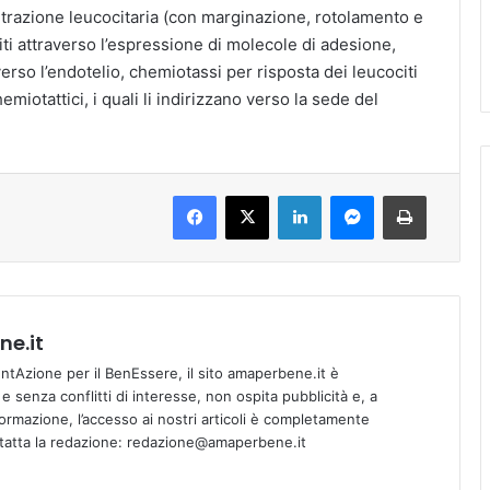
nfiltrazione leucocitaria (con marginazione, rotolamento e
iti attraverso l’espressione di molecole di adesione,
verso l’endotelio, chemiotassi per risposta dei leucociti
emiotattici, i quali li indirizzano verso la sede del
Facebook
X
LinkedIn
Messenger
Stampa
e.it
tAzione per il BenEssere, il sito amaperbene.it è
 senza conflitti di interesse, non ospita pubblicità e, a
informazione, l’accesso ai nostri articoli è completamente
ntatta la redazione: redazione@amaperbene.it