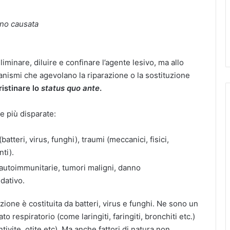
nno causata
minare, diluire e confinare l’agente lesivo, ma allo
nismi che agevolano la riparazione o la sostituzione
ristinare lo
status quo ante
.
 più disparate:
atteri, virus, funghi), traumi (meccanici, fisici,
ti).
i autoimmunitarie, tumori maligni, danno
dativo.
one è costituita da batteri, virus e funghi. Ne sono un
o respiratorio (come laringiti, faringiti, bronchiti etc.)
tivite, otite etc). Ma anche fattori di natura non