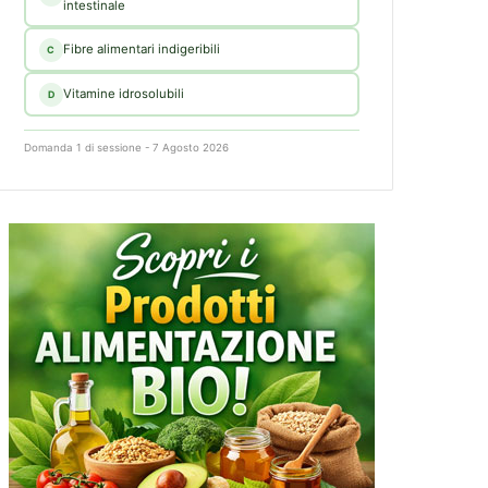
intestinale
Fibre alimentari indigeribili
C
Vitamine idrosolubili
D
Domanda 1 di sessione - 7 Agosto 2026