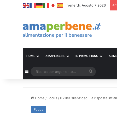
venerdì, Agosto 7 2026
Art
HOME
AMAPERBENE
IN PRIMO PIANO
ALIM
Barra laterale
Ricerca
per
argomento...
Home
/
Focus
/
Il killer silenzioso: La risposta infi
Focus