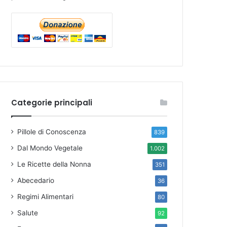
Categorie principali
Pillole di Conoscenza
839
Dal Mondo Vegetale
1.002
Le Ricette della Nonna
351
Abecedario
36
Regimi Alimentari
80
Salute
92