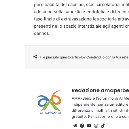
permeabilità dei capillari, stasi circolatoria, i
adesione sulla superficie endoteliale di leucoc
fase finale di extravasazione leucocitaria attra
presenti nello spazio interstiziale agli agenti ch
danno).
Ti è piaciuto questo articolo? Condividilo con la tua rete
Redazione amaperben
AMAxBenE è l’acronimo di AliMen
indipendente, senza un editore e
differenza di molti altri siti di 
gratuito. Per saperne di più co
We
Fa
Yo
Ins
Tik