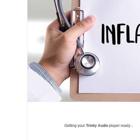
a
i
l
Getting your
Trinity Audio
player ready...