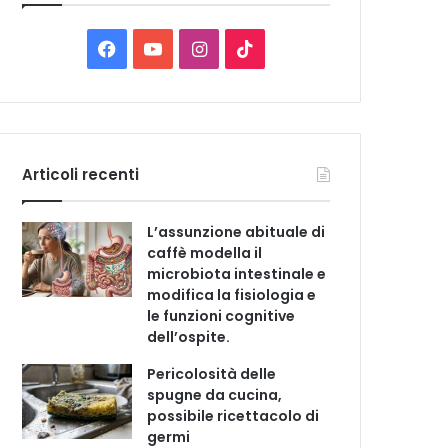
C
a
t
F
Y
I
T
e
a
o
n
i
g
o
c
u
s
k
r
i
e
T
t
T
e
Articoli recenti
b
u
a
o
L’assunzione abituale di
o
b
g
k
caffè modella il
microbiota intestinale e
o
e
r
modifica la fisiologia e
le funzioni cognitive
k
a
dell’ospite.
m
Pericolosità delle
spugne da cucina,
possibile ricettacolo di
germi