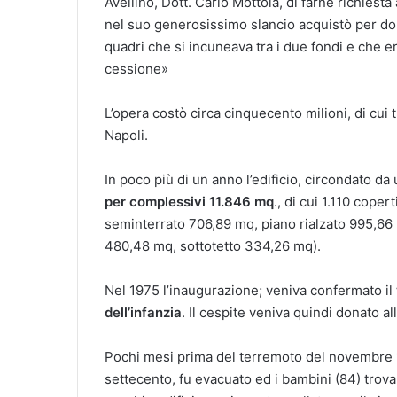
Avellino, Dott. Carlo Mottola, di farne richiesta
nel suo generosissimo slancio acquistò per don
quadri che si incuneava tra i due fondi e che er
cessione»
L’opera costò circa cinquecento milioni, di cui
Napoli.
In poco più di un anno l’edificio, circondato da
per complessivi 11.846 mq
., di cui 1.110 cope
seminterrato 706,89 mq, piano rialzato 995,66 m
480,48 mq, sottotetto 334,26 mq).
Nel 1975 l’inaugurazione; veniva confermato il
dell’infanzia
. Il cespite veniva quindi donato al
Pochi mesi prima del terremoto del novembre 19
settecento, fu evacuato ed i bambini (84) trova