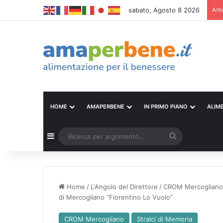
sabato, Agosto 8 2026
Arti
HOME
AMAPERBENE
IN PRIMO PIANO
ALIM
Barra laterale
Ricerca
per
argomento...
Home
/
L'Angolo del Direttore
/
CROM Mercogliano
di Mercogliano “Fiorentino Lo Vuolo”
CROM Mercogliano
Stralci di Memoria