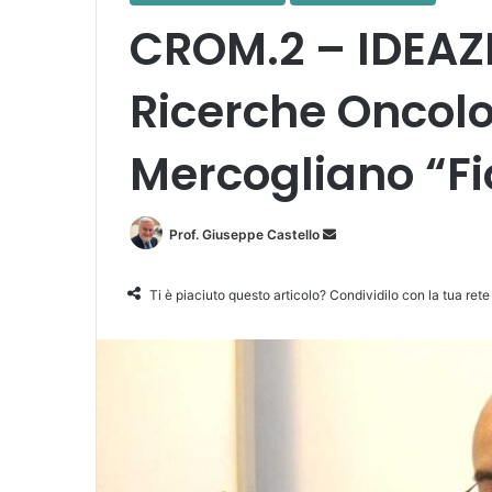
CROM.2 – IDEAZIO
Ricerche Oncolo
Mercogliano “Fi
Prof. Giuseppe Castello
I
n
v
Ti è piaciuto questo articolo? Condividilo con la tua rete
i
a
u
n
'
e
m