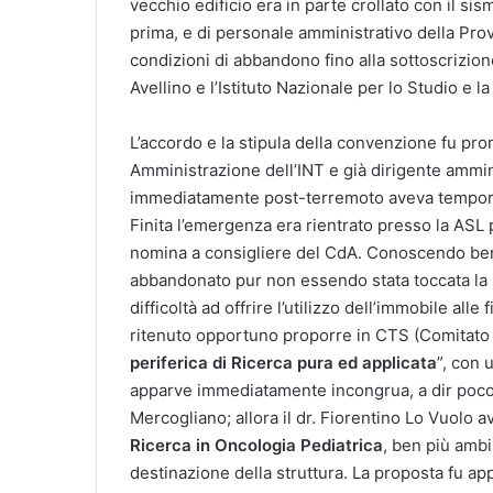
vecchio edificio era in parte crollato con il si
prima, e di personale amministrativo della Provi
condizioni di abbandono fino alla sottoscrizion
Avellino e l’Istituto Nazionale per lo Studio e l
L’accordo e la stipula della convenzione fu pr
Amministrazione dell’INT e già dirigente ammini
immediatamente post-terremoto aveva tempora
Finita l’emergenza era rientrato presso la ASL p
nomina a consigliere del CdA. Conoscendo ben
abbandonato pur non essendo stata toccata la st
difficoltà ad offrire l’utilizzo dell’immobile alle
ritenuto opportuno proporre in CTS (Comitato Te
periferica di Ricerca pura ed applicata
”, con 
apparve immediatamente incongrua, a dir poco, a
Mercogliano; allora il dr. Fiorentino Lo Vuolo 
Ricerca in Oncologia Pediatrica
, ben più ambi
destinazione della struttura. La proposta fu ap