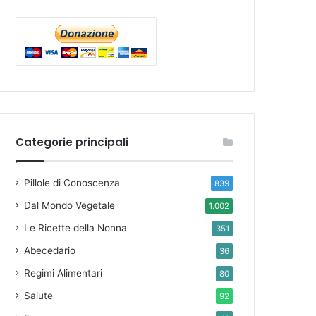
Categorie principali
Pillole di Conoscenza
839
Dal Mondo Vegetale
1.002
Le Ricette della Nonna
351
Abecedario
36
Regimi Alimentari
80
Salute
92