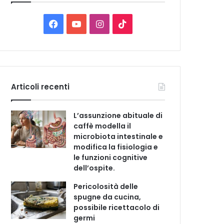
C
a
t
F
Y
I
T
e
a
o
n
i
g
o
c
u
s
k
r
i
e
T
t
T
e
Articoli recenti
b
u
a
o
L’assunzione abituale di
o
b
g
k
caffè modella il
microbiota intestinale e
o
e
r
modifica la fisiologia e
le funzioni cognitive
k
a
dell’ospite.
m
Pericolosità delle
spugne da cucina,
possibile ricettacolo di
germi