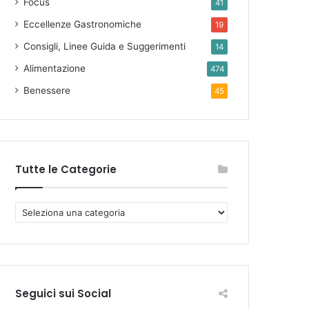
Focus
41
Eccellenze Gastronomiche
19
Consigli, Linee Guida e Suggerimenti
14
Alimentazione
474
Benessere
45
Tutte le Categorie
T
u
t
t
e
l
Seguici sui Social
e