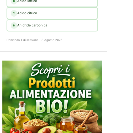
Acido lattico
B
Acido citrico
C
Anidride carbonica
D
Domanda 1 di sessione - 8 Agosto 2026