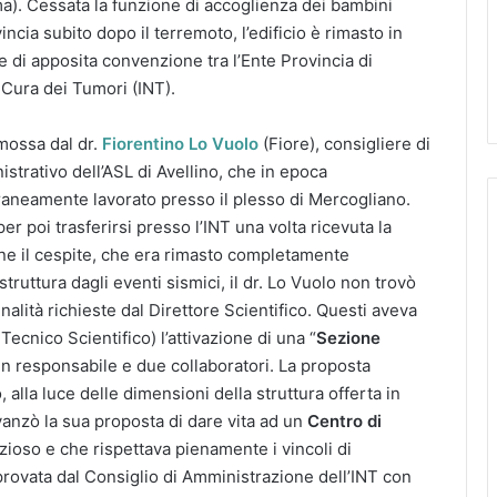
sma). Cessata la funzione di accoglienza dei bambini
ncia subito dopo il terremoto, l’edificio è rimasto in
e di apposita convenzione tra l’Ente Provincia di
a Cura dei Tumori (INT).
omossa dal dr.
Fiorentino Lo Vuolo
(Fiore), consigliere di
strativo dell’ASL di Avellino, che in epoca
neamente lavorato presso il plesso di Mercogliano.
er poi trasferirsi presso l’INT una volta ricevuta la
e il cespite, che era rimasto completamente
ruttura dagli eventi sismici, il dr. Lo Vuolo non trovò
 finalità richieste dal Direttore Scientifico. Questi aveva
cnico Scientifico) l’attivazione di una “
Sezione
un responsabile e due collaboratori. La proposta
lla luce delle dimensioni della struttura offerta in
avanzò la sua proposta di dare vita ad un
Centro di
zioso e che rispettava pienamente i vincoli di
provata dal Consiglio di Amministrazione dell’INT con