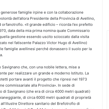
ne generose famiglie irpine e con la collaborazione
volontà dell’allora Presidente della Provincia di Avellino,
 orfanotrofio. «II grande edificio – ricorda l’ex prefetto
l 1970, data della mia prima nomina quale Commissario
 quella gestione essendo uscito scioccato dalla visita
locato nel fatiscente Palazzo Victor Hugo di Avellino)
lle famiglie avellinesi perché donassero il suolo per la
a.
de Savignano che, con una nobile lettera, mise a
ente per realizzare un grande e moderno Istituto. La
etti portare avanti il progetto che ripresi nel 1973
ne commissariale alla Provincia». In sede di
o di Savignano (che era di circa 4000 metri quadrati)
ianeggiante, di circa 6000 metri quadrati di proprietà
’illustre Direttore sanitario del Brefotrofio di