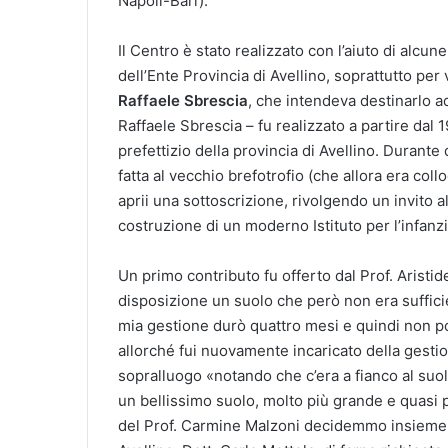
Napoli-Bari).
Il Centro è stato realizzato con l’aiuto di alcu
dell’Ente Provincia di Avellino, soprattutto per 
Raffaele Sbrescia
, che intendeva destinarlo ad
Raffaele Sbrescia – fu realizzato a partire da
prefettizio della provincia di Avellino. Durante
fatta al vecchio brefotrofio (che allora era col
aprii una sottoscrizione, rivolgendo un invito a
costruzione di un moderno Istituto per l’infanzi
Un primo contributo fu offerto dal Prof. Aristi
disposizione un suolo che però non era suffici
mia gestione durò quattro mesi e quindi non pot
allorché fui nuovamente incaricato della gestio
sopralluogo «notando che c’era a fianco al suol
un bellissimo suolo, molto più grande e quasi p
del Prof. Carmine Malzoni decidemmo insieme all