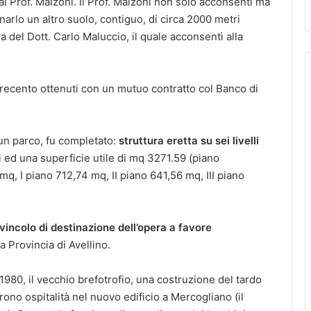
 al Prof. Malzoni. Il Prof. Malzoni non solo acconsentì ma
arlo un altro suolo, contiguo, di circa 2000 metri
a del Dott. Carlo Maluccio, il quale acconsentì alla
 trecento ottenuti con un mutuo contratto col Banco di
 un parco, fu completato:
struttura eretta su sei livelli
rti ed una superficie utile di mq 3271.59 (piano
q, I piano 712,74 mq, II piano 641,56 mq, III piano
vincolo di destinazione dell’opera a favore
la Provincia di Avellino.
80, il vecchio brefotrofio, una costruzione del tardo
rono ospitalità nel nuovo edificio a Mercogliano (il