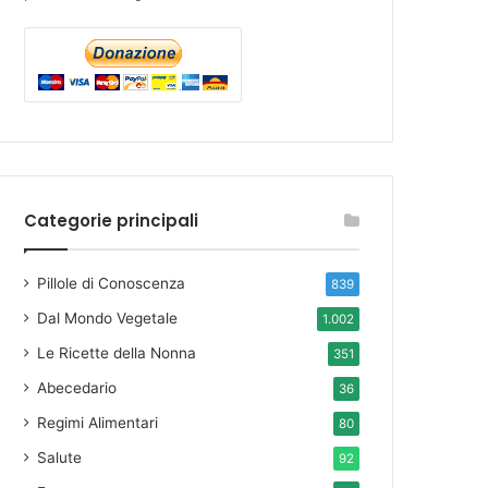
Categorie principali
Pillole di Conoscenza
839
Dal Mondo Vegetale
1.002
Le Ricette della Nonna
351
Abecedario
36
Regimi Alimentari
80
Salute
92