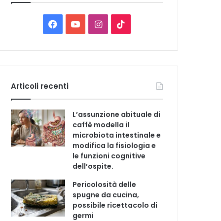
C
a
t
F
Y
I
T
e
a
o
n
i
g
o
c
u
s
k
r
i
e
T
t
T
e
Articoli recenti
b
u
a
o
L’assunzione abituale di
o
b
g
k
caffè modella il
microbiota intestinale e
o
e
r
modifica la fisiologia e
le funzioni cognitive
k
a
dell’ospite.
m
Pericolosità delle
spugne da cucina,
possibile ricettacolo di
germi