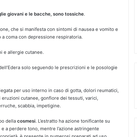
oglie giovani e le bacche, sono tossiche
.
one, che si manifesta con sintomi di nausea e vomito e
o a coma con depressione respiratoria.
i e allergie cutanee.
 dell’Edera solo seguendo le prescrizioni e le posologie
iegata per uso interno in caso di gotta, dolori reumatici,
eruzioni cutanee, gonfiore dei tessuti, varici,
erruche, scabbia, impetigine.
po della
cosmesi
. L’estratto ha azione tonificante su
si e a perdere tono, mentre l’azione astringente
i proprietà, è presente in numerosi preparati ad uso