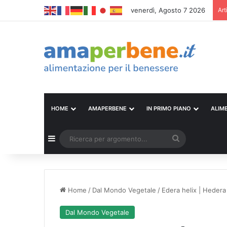
venerdì, Agosto 7 2026
Art
HOME
AMAPERBENE
IN PRIMO PIANO
ALIM
Barra laterale
Ricerca
per
argomento...
Home
/
Dal Mondo Vegetale
/
Edera helix | Hedera
Dal Mondo Vegetale