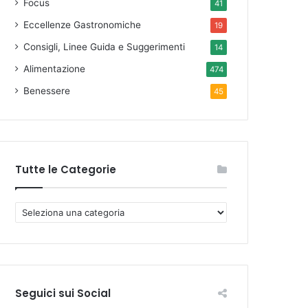
Focus
41
Eccellenze Gastronomiche
19
Consigli, Linee Guida e Suggerimenti
14
Alimentazione
474
Benessere
45
Tutte le Categorie
T
u
t
t
e
l
Seguici sui Social
e