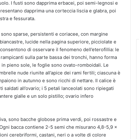
uolo. I fusti sono dapprima erbacei, poi semi-legnosi e
 Presentano dapprima una corteccia liscia e glabra, poi
astra e fessurata.
 sono sparse, persistenti e coriacee, con margine
iancastre, lucide nella pagina superiore, picciolate e
consentono di osservare il fenomeno dell’eterofillia: le
 o rampicanti sulla parte bassa dei tronchi, hanno forma
, in pieno sole, le foglie sono ovato-romboidali. Le
relle nude riunite all’apice dei rami fertili; ciascuna è
paiono in autunno e sono ricchi di nettare. Il calice è
saldati all’ovario; i 5 petali lanceolati sono ripiegati
antere gialle e un solo pistillo; ovario infero
iva, sono bacche globose prima verdi, poi rossastre e
 Ogni bacca contiene 2-5 semi che misurano 4,8-5,9 x
ni cerebriformi, castani, neri o a volte di colore