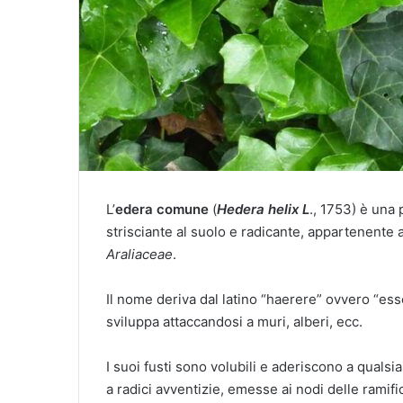
L’
edera comune
(
Hedera helix L
., 1753) è una
strisciante al suolo e radicante, appartenente
Araliaceae
.
Il nome deriva dal latino “haerere” ovvero “ess
sviluppa attaccandosi a muri, alberi, ecc.
I suoi fusti sono volubili e aderiscono a qualsi
a radici avventizie, emesse ai nodi delle ramif