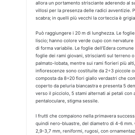
allora un portamento strisciante aderendo al s
villosi per la presenza delle radici avventizie.
scabra; in quelli più vecchi la corteccia è grigi
Può raggiungere i 20 m di lunghezza. Le foglie
liscio; hanno colore verde cupo con nervature b
di forma variabile. Le foglie dell’Edera comune 
foglie dei rami giovani, striscianti sul terreno
palmato-lobata, mentre sui rami fiorieri più alti
infiorescenze sono costituite da 2÷3 piccole omb
composta da 8÷20 fiori giallo verdastri che com
coperto da peluria biancastra e presenta 5 denti 
verso il picciolo, 5 stami alternati ai petali con 
pentaloculare, stigma sessile.
I frutti che compaiono nella primavera success
quindi nero-bluastre, del diametro di 4-6 mm.
2,9-3,7 mm, reniformi, rugosi, con ornamentazio