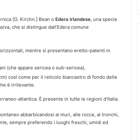
rnica
[G. Kirchn.] Bean o
Edera irlandese
, una specie
asiva, che si distingue dall’Edera comune
ti orizzontali, mentre si presentano eretto-patenti in
vani (che appare sericea o sub-sericea),
m) così come per il reticolo biancastro di fondo delle
he è irrilevante.
aneo-atlantica. È presente in tutte le regioni d’Italia.
spontaneo abbarbicandosi ai muri, alle rocce, ai tronchi,
te, sempre preferendo i luoghi freschi, umidi ed