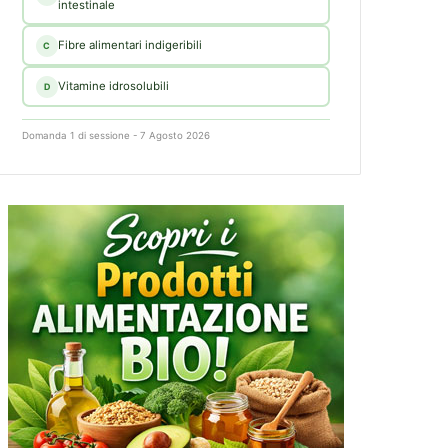
intestinale
Fibre alimentari indigeribili
C
Vitamine idrosolubili
D
Domanda 1 di sessione - 7 Agosto 2026