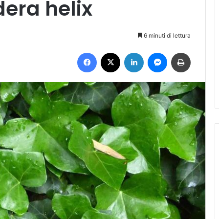
dera helix
6 minuti di lettura
Facebook
X
LinkedIn
Messenger
Stampa