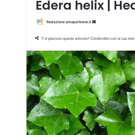
Edera helix | He
Redazione amaperbene.it
I
n
v
Ti è piaciuto questo articolo? Condividilo con la tua rete
i
a
u
n
'
e
m
a
i
l