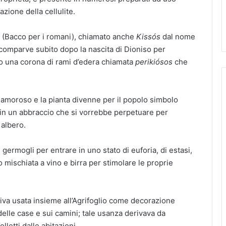
zione della cellulite.
(Bacco per i romani), chiamato anche
Kissós
dal nome
a comparve subito dopo la nascita di Dioniso per
io una corona di rami d’edera chiamata
perikiósos
che
 amoroso e la pianta divenne per il popolo simbolo
, in un abbraccio che si vorrebbe perpetuare per
 albero.
ermogli per entrare in uno stato di euforia, di estasi,
no mischiata a vino e birra per stimolare le proprie
niva usata insieme all’Agrifoglio come decorazione
delle case e sui camini; tale usanza derivava da
lletti dalle abitazioni.