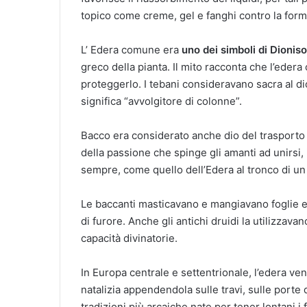
topico come creme, gel e fanghi contro la forma
L’ Edera comune era
uno dei simboli di Dioniso
greco della pianta. Il mito racconta che l’eder
proteggerlo. I tebani consideravano sacra al d
significa “avvolgitore di colonne”.
Bacco era considerato anche dio del trasporto
della passione che spinge gli amanti ad unirsi
sempre, come quello dell’Edera al tronco di un
Le baccanti masticavano e mangiavano foglie e g
di furore. Anche gli antichi druidi la utilizzava
capacità divinatorie.
In Europa centrale e settentrionale, l’edera ve
natalizia appendendola sulle travi, sulle porte 
tradizioni più arcaiche nate per tener lontani i fo