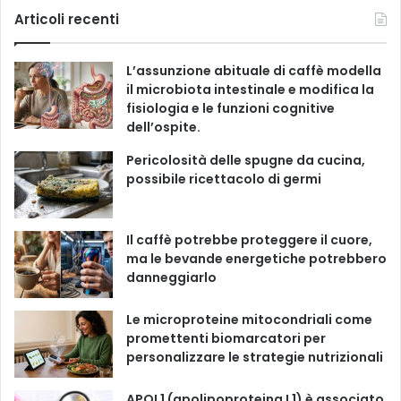
g
c
u
s
k
Articoli recenti
o
r
e
T
t
T
i
L’assunzione abituale di caffè modella
e
b
u
a
o
il microbiota intestinale e modifica la
fisiologia e le funzioni cognitive
o
b
g
k
dell’ospite.
o
e
r
Pericolosità delle spugne da cucina,
possibile ricettacolo di germi
k
a
m
Il caffè potrebbe proteggere il cuore,
ma le bevande energetiche potrebbero
danneggiarlo
Le microproteine ​​mitocondriali come
promettenti biomarcatori per
personalizzare le strategie nutrizionali
APOL1 (apolipoproteina L1) è associato