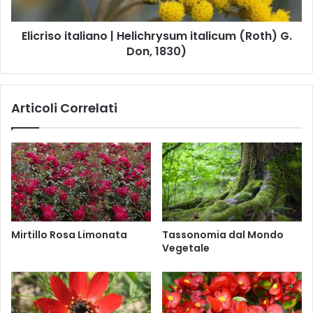
i
S
o
l
e
i
Elicriso italiano | Helichrysum italicum (Roth) G.
m
t
p
Don, 1830)
a
e
l
r
i
v
a
Articoli Correlati
i
n
r
o
e
|
n
H
s
e
l
i
c
h
Mirtillo Rosa Limonata
Tassonomia dal Mondo
r
Vegetale
y
s
u
m