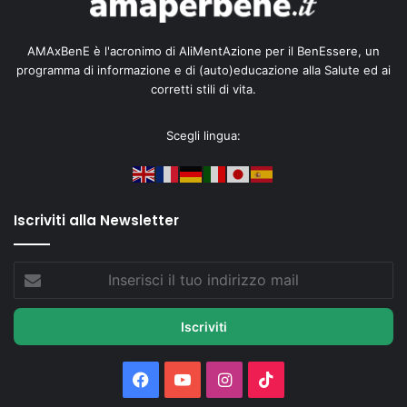
AMAxBenE è l'acronimo di AliMentAzione per il BenEssere, un
programma di informazione e di (auto)educazione alla Salute ed ai
corretti stili di vita.
Scegli lingua:
Iscriviti alla Newsletter
Inserisci
il
tuo
indirizzo
mail
Facebook
You
Instagram
TikTok