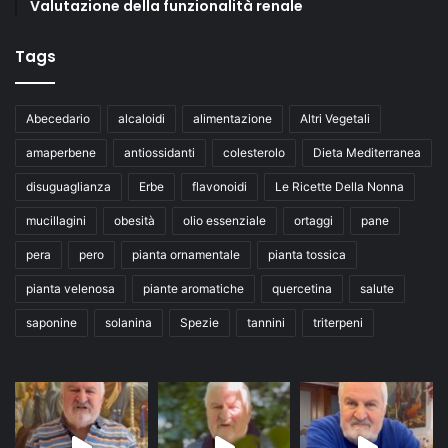
Valutazione della funzionalità renale
Tags
Abecedario
alcaloidi
alimentazione
Altri Vegetali
amaperbene
antiossidanti
colesterolo
Dieta Mediterranea
disuguaglianza
Erbe
flavonoidi
Le Ricette Della Nonna
mucillagini
obesità
olio essenziale
ortaggi
pane
pera
pero
pianta ornamentale
pianta tossica
pianta velenosa
piante aromatiche
quercetina
salute
saponine
solanina
Spezie
tannini
triterpeni