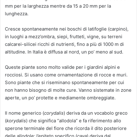
mm per la larghezza mentre da 15 a 20 mm per la
lunghezza.
Cresce spontaneamente nei boschi di latifoglie (carpino),
in luoghi a mezz’ombra, siepi, frutteti, vigne, su terreni
calcarei-silicei ricchi di nutrienti, fino a più di 1000 m di
altitudine. In Italia è diffusa al nord, un po’ meno al sud.
Queste piante sono molto valide per i giardini alpini e
rocciosi. Si usano come ornamentazione di rocce e muri.
Sono piante che si riseminano spontaneamente per cui
non hanno bisogno di molte cure. Vanno sistemate in zone
aperte, un po’ protette e mediamente ombreggiate.
Il nome generico (
corydalis
) deriva da un vocabolo greco
(
korydalis
) che significa “allodola” e fa riferimento allo
sperone terminale del fiore che ricorda il dito posteriore
delle allodole; l’epiteto specifico (
cava
) deriva dal