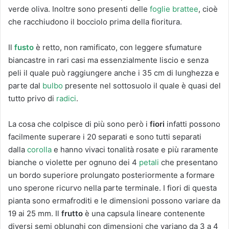
verde oliva. Inoltre sono presenti delle
foglie brattee
, cioè
che racchiudono il bocciolo prima della fioritura.
Il
fusto
è retto, non ramificato, con leggere sfumature
biancastre in rari casi ma essenzialmente liscio e senza
peli il quale può raggiungere anche i 35 cm di lunghezza e
parte dal
bulbo
presente nel sottosuolo il quale è quasi del
tutto privo di
radici
.
La cosa che colpisce di più sono però i
fiori
infatti possono
facilmente superare i 20 separati e sono tutti separati
dalla
corolla
e hanno vivaci tonalità rosate e più raramente
bianche o violette per ognuno dei 4
petali
che presentano
un bordo superiore prolungato posteriormente a formare
uno sperone ricurvo nella parte terminale. I fiori di questa
pianta sono ermafroditi e le dimensioni possono variare da
19 ai 25 mm. Il
frutto
è una capsula lineare contenente
diversi semi oblunghi con dimensioni che variano da 3 a 4