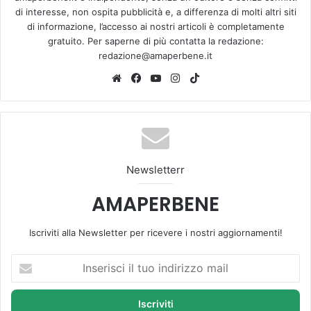
di interesse, non ospita pubblicità e, a differenza di molti altri siti
di informazione, l’accesso ai nostri articoli è completamente
gratuito. Per saperne di più contatta la redazione:
redazione@amaperbene.it
We
Fa
Yo
Ins
Tik
bsi
ce
u
tag
To
te
bo
Tu
ra
k
ok
be
m
Newsletterr
AMAPERBENE
Iscriviti alla Newsletter per ricevere i nostri aggiornamenti!
I
n
s
e