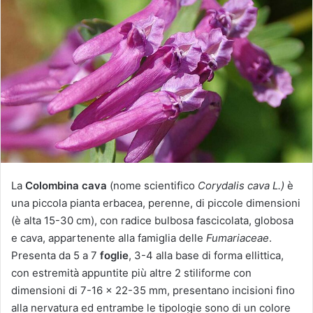
i
a
u
n
'
e
m
a
i
l
La
Colombina cava
(nome scientifico
Corydalis cava L.)
è
una piccola pianta erbacea, perenne, di piccole dimensioni
(è alta 15-30 cm), con radice bulbosa fascicolata, globosa
e cava, appartenente alla famiglia delle
Fumariaceae
.
Presenta da 5 a 7
foglie
, 3-4 alla base di forma ellittica,
con estremità appuntite più altre 2 stiliforme con
dimensioni di 7-16 × 22-35 mm, presentano incisioni fino
alla nervatura ed entrambe le tipologie sono di un colore