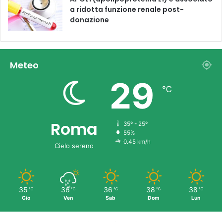
a ridotta funzione renale post-
donazione
Meteo
29
℃
Roma
35º - 25º
55%
0.45 km/h
Cielo sereno
35
36
36
38
38
℃
℃
℃
℃
℃
Gio
Ven
Sab
Dom
Lun