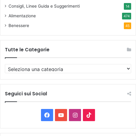
Consigli, Linee Guida e Suggerimenti
14
Alimentazione
474
Benessere
45
Tutte le Categorie
T
u
t
t
e
Seguici sui Social
l
e
C
F
Y
I
T
a
t
a
o
n
i
e