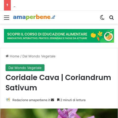
L’assunzione abituale di caffè modella il microbiota intestinale e modifica la fisiologia e le funzioni cognitive dell’ospite.
Menu
Cambi
R
Home
/
Dal Mondo Vegetale
Dal Mondo Vegetale
Coridale Cava | Coriandrum
Sativum
Redazione amaperbene.it
I
2 minuti di lettura
n
v