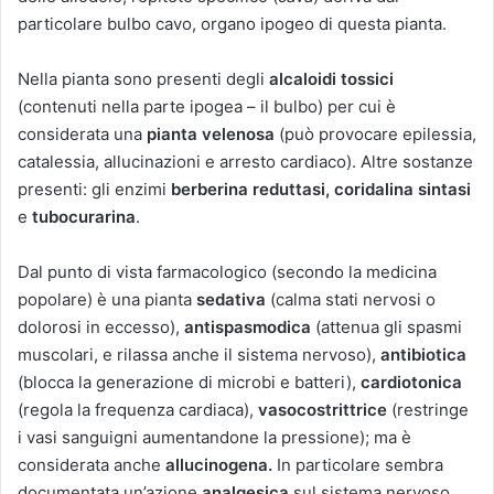
particolare bulbo cavo, organo ipogeo di questa pianta.
Nella pianta sono presenti degli
alcaloidi tossici
(contenuti nella parte ipogea – il bulbo) per cui è
considerata una
pianta velenosa
(può provocare epilessia,
catalessia, allucinazioni e arresto cardiaco). Altre sostanze
presenti: gli enzimi
berberina reduttasi, coridalina sintasi
e
tubocurarina
.
Dal punto di vista farmacologico (secondo la medicina
popolare) è una pianta
sedativa
(calma stati nervosi o
dolorosi in eccesso),
antispasmodica
(attenua gli spasmi
muscolari, e rilassa anche il sistema nervoso),
antibiotica
(blocca la generazione di microbi e batteri),
cardiotonica
(regola la frequenza cardiaca),
vasocostrittrice
(restringe
i vasi sanguigni aumentandone la pressione); ma è
considerata anche
allucinogena.
In particolare sembra
documentata un’azione
analgesica
sul sistema nervoso