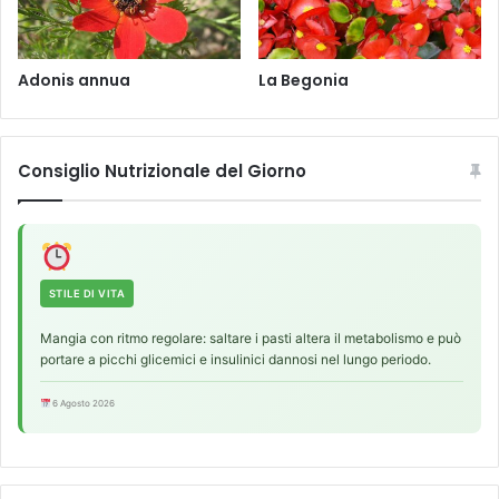
i
t
a
l
Adonis annua
La Begonia
i
c
u
m
Consiglio Nutrizionale del Giorno
(
R
o
t
h
STILE DI VITA
)
G
Mangia con ritmo regolare: saltare i pasti altera il metabolismo e può
.
portare a picchi glicemici e insulinici dannosi nel lungo periodo.
D
o
6 Agosto 2026
n
,
1
8