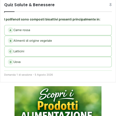
3
Quiz Salute & Benessere
0
)
I polifenoli sono composti bioattivi presenti principalmente in:
Carne rossa
A
Alimenti di origine vegetale
B
Latticini
C
Uova
D
Domanda 1 di sessione - 5 Agosto 2026