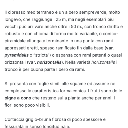
Il cipresso mediterraneo è un albero sempreverde, molto
longevo, che raggiunge i 25 m, ma negli esemplari più
vecchi può arrivare anche oltre i 50 m., con tronco diritto e
robusto e con chioma di forma molto variabile, o conico-
piramidale allungata terminante in una punta con rami
appressati eretti, spesso ramificato fin dalla base (
var.
pyramidalis
o “stricta”) o espansa con rami patenti o quasi
orizzontali (
var.
horizontalis
). Nella varietà
horizontalis
il
tronco è per buona parte libero da rami.
Si presenta con foglie simili alle squame ed assume nel
complesso la caratteristica forma conica. I frutti sono delle
pigne a cono
che restano sulla pianta anche per anni. I
fiori sono poco visibili.
Corteccia grigio-bruna fibrosa di poco spessore e
fessurata in senso longitudinale.