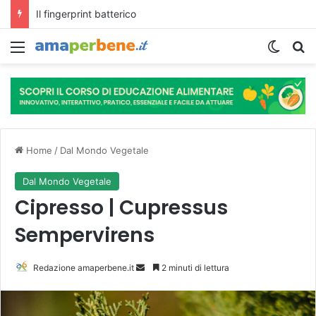
L’assunzione abituale di caffè modella il microbiota intestinale e modifica la fisiologia e le funzioni cognitive dell’ospite.
Menu
Cambi
R
Home
/
Dal Mondo Vegetale
Dal Mondo Vegetale
Cipresso | Cupressus
Sempervirens
Redazione amaperbene.it
I
2 minuti di lettura
n
v