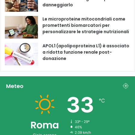
danneggiarlo
Le microproteine ​​mitocondriali come
promettenti biomarcatori per
personalizzare le strategie nutrizionali
APOL1 (apolipoproteina L1) è associato
a ridotta funzione renale post-
donazione
Meteo
33
℃
Roma
33º - 29º
46%
2.09 km/h
Cielo sereno