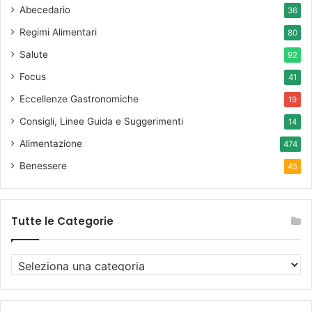
Abecedario
36
Regimi Alimentari
80
Salute
92
Focus
41
Eccellenze Gastronomiche
19
Consigli, Linee Guida e Suggerimenti
14
Alimentazione
474
Benessere
45
Tutte le Categorie
T
u
t
t