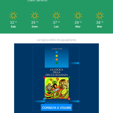
32
35
37
39
38
℃
℃
℃
℃
℃
Sab
Dom
Lun
Mar
Mer
La logica della disuguaglianza