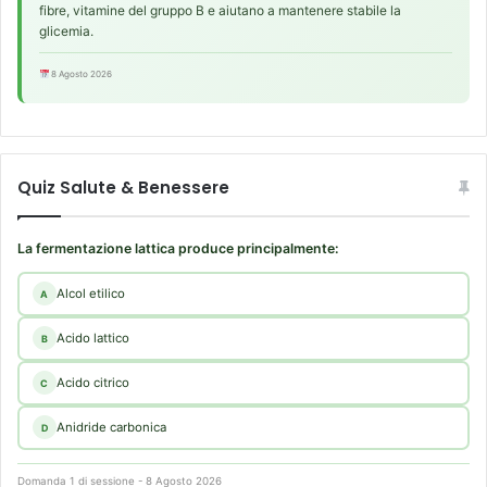
i
fibre, vitamine del gruppo B e aiutano a mantenere stabile la
e
glicemia.
s
p
8 Agosto 2026
o
s
i
z
i
Quiz Salute & Benessere
o
n
La fermentazione lattica produce principalmente:
i
a
Alcol etilico
A
m
b
Acido lattico
B
i
e
Acido citrico
C
n
t
Anidride carbonica
D
a
l
i
Domanda 1 di sessione - 8 Agosto 2026