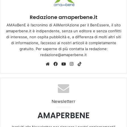
Redazione amaperbene.it
AMAxBenE è l’acronimo di AliMentAzione per il BenEssere, il sito
amaperbene.it è indipendente, senza un editore e senza conflitti
di interesse, non ospita pubblicità e, a differenza di molti altri siti
di informazione, l’accesso ai nostri articoli è completamente
gratuito. Per saperne di più contatta la redazione:
redazione@amaperbene.it
We
Fa
Yo
Ins
Tik
bsi
ce
u
tag
To
te
bo
Tu
ra
k
ok
be
m
Newsletterr
AMAPERBENE
Iscriviti alla Newsletter per ricevere i nostri aggiornamenti!