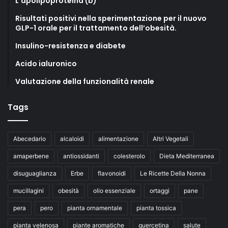
L’apolipoproteina (b)
Risultati positivi nella sperimentazione per il nuovo
GLP-1 orale per il trattamento dell’obesità.
Insulino-resistenza e diabete
Acido ialuronico
Valutazione della funzionalità renale
Tags
Abecedario
alcaloidi
alimentazione
Altri Vegetali
amaperbene
antiossidanti
colesterolo
Dieta Mediterranea
disuguaglianza
Erbe
flavonoidi
Le Ricette Della Nonna
mucillagini
obesità
olio essenziale
ortaggi
pane
pera
pero
pianta ornamentale
pianta tossica
pianta velenosa
piante aromatiche
quercetina
salute