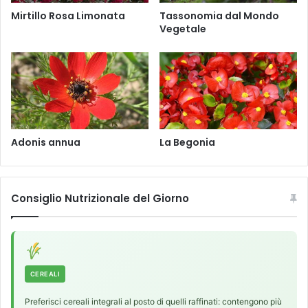
r
u
Mirtillo Rosa Limonata
Tassonomia dal Mondo
s
m
Vegetale
t
S
u
a
d
t
i
i
a
v
r
u
e
m
l
Adonis annua
La Begonia
e
i
n
t
Consiglio Nutrizionale del Giorno
e
r
a
z
i
CEREALI
o
n
Preferisci cereali integrali al posto di quelli raffinati: contengono più