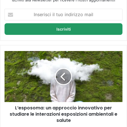
I
n
s
e
r
i
s
c
L
i
’
i
e
l
s
t
p
u
o
o
s
i
o
n
m
d
L’esposoma: un approccio innovativo per
a
i
studiare le interazioni esposizioni ambientali e
:
r
u
salute
i
n