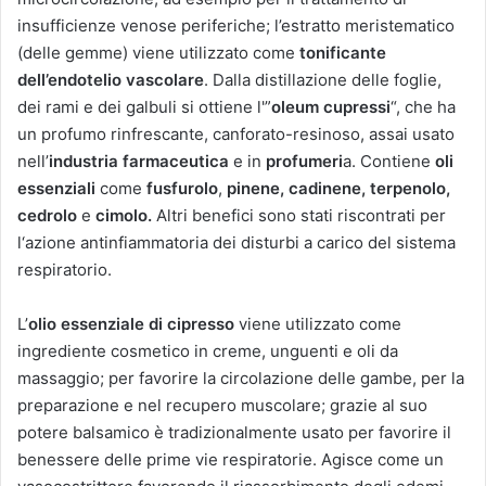
insufficienze venose periferiche; l’estratto meristematico
(delle gemme) viene utilizzato come
tonificante
dell’endotelio vascolare
. Dalla distillazione delle foglie,
dei rami e dei galbuli si ottiene l'”
oleum cupressi
“, che ha
un profumo rinfrescante, canforato-resinoso, assai usato
nell’
industria farmaceutica
e in
profumeri
a. Contiene
oli
essenziali
come
fusfurolo
,
pinene, cadinene, terpenolo,
cedrolo
e
cimolo.
Altri benefici sono stati riscontrati per
l‘azione antinfiammatoria dei disturbi a carico del sistema
respiratorio.
L’
olio essenziale di cipresso
viene utilizzato come
ingrediente cosmetico in creme, unguenti e oli da
massaggio; per favorire la circolazione delle gambe, per la
preparazione e nel recupero muscolare; grazie al suo
potere balsamico è tradizionalmente usato per favorire il
benessere delle prime vie respiratorie. Agisce come un