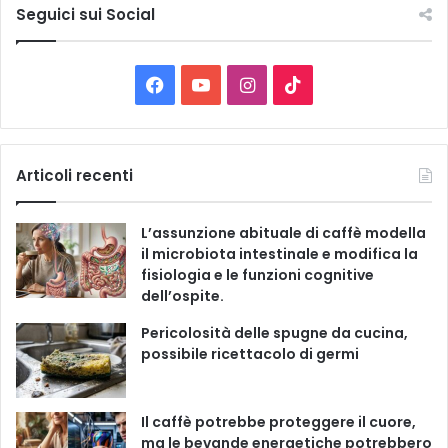
e
Seguici sui Social
l
e
C
F
Y
I
T
a
t
a
o
n
i
e
g
c
u
s
k
Articoli recenti
o
r
e
T
t
T
i
L’assunzione abituale di caffè modella
e
b
u
a
o
il microbiota intestinale e modifica la
fisiologia e le funzioni cognitive
o
b
g
k
dell’ospite.
o
e
r
Pericolosità delle spugne da cucina,
possibile ricettacolo di germi
k
a
m
Il caffè potrebbe proteggere il cuore,
ma le bevande energetiche potrebbero