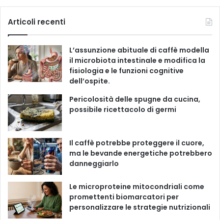
e
g
c
u
s
k
Articoli recenti
o
r
e
T
t
T
i
L’assunzione abituale di caffè modella
e
b
u
a
o
il microbiota intestinale e modifica la
fisiologia e le funzioni cognitive
o
b
g
k
dell’ospite.
o
e
r
Pericolosità delle spugne da cucina,
possibile ricettacolo di germi
k
a
m
Il caffè potrebbe proteggere il cuore,
ma le bevande energetiche potrebbero
danneggiarlo
Le microproteine ​​mitocondriali come
promettenti biomarcatori per
personalizzare le strategie nutrizionali