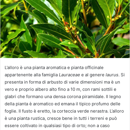
u
n
'
e
m
a
i
l
L’alloro è una pianta aromatica e pianta officinale
appartenente alla famiglia
Lauraceae
e al genere
laurus
. Si
presenta in forma di arbusto di varie dimensioni ma è un
vero e proprio albero alto fino a 10 m, con rami sottili e
glabri che formano una densa corona piramidale. Il legno
della pianta è aromatico ed emana il tipico profumo delle
foglie. Il fusto è eretto, la corteccia verde nerastra. L’alloro
è una pianta rustica, cresce bene in tutti i terreni e può
essere coltivato in qualsiasi tipo di orto; non a caso