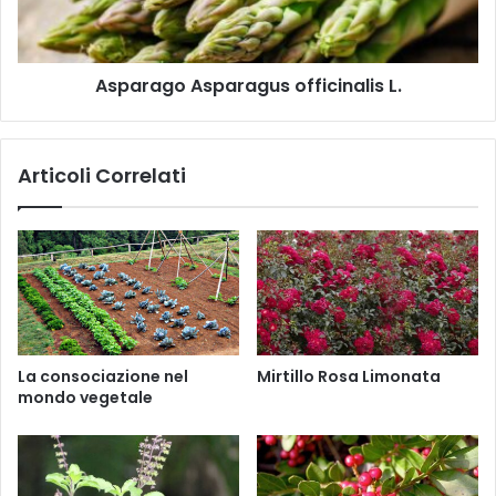
a
g
i
o
l
A
Asparago Asparagus officinalis L.
s
p
a
r
Articoli Correlati
a
g
u
s
o
f
f
i
c
La consociazione nel
Mirtillo Rosa Limonata
i
mondo vegetale
n
a
l
i