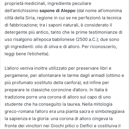
proprietà medicinali, ingrediente peculiare
dell’antichissimo
sapone di Aleppo
(dal nome all’omonima
città della Siria, regione in cui se ne perfezionò la tecnica
di fabbricazione; tra i saponi naturali, è considerato il
detergente più antico, tanto che le prime testimonianze di
uso risalgono all’epoca babilonese (2500 a.C.); due sono
gli ingredienti: olio di oliva e di alloro. Per riconoscerlo,
leggi bene l’etichetta).
L’alloro veniva inoltre utilizzato per preservare libri e
pergamene, per allontanare le tarme dagli armadi (ottimo e
più profumato sostituto della canfora), ed infine per
preparare le classiche coroncine d’alloro. In Italia è
tradizione porre una corona di alloro sul capo di uno
studente che ha conseguito la laurea. Nella mitologia
greco-romana l’alloro era una pianta sacra e simboleggiava
la sapienza e la gloria: una corona di alloro cingeva la
fronte dei vincitori nei Giochi pitici o Delfici e costituiva il