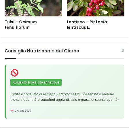
s
L
.
Tulsi – Ocimum
Lentisco – Pistacia
tenuiflorum
lentiscus L.
Consiglio Nutrizionale del Giorno
ALIMENTAZIONE CONSAPEVOLE
Limita il consumo di alimenti ultraprocessati: spesso nascondono
elevate quantità di zuccheri aggiunti, sale e grassi di scarsa qualità.
10 Agosto 2026