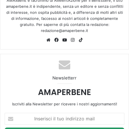
AMAxBenE è l’acronimo di AliMentAzione per il BenEssere, il sito
amaperbene.it è indipendente, senza un editore e senza conflitti
di interesse, non ospita pubblicità e, a differenza di molti altri siti
di informazione, l’accesso ai nostri articoli è completamente
gratuito. Per saperne di più contatta la redazione:
redazione@amaperbene.it
We
Fa
Yo
Ins
Tik
bsi
ce
u
tag
To
te
bo
Tu
ra
k
ok
be
m
Newsletterr
AMAPERBENE
Iscriviti alla Newsletter per ricevere i nostri aggiornamenti!
I
n
s