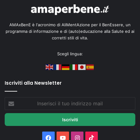
AMAxBenE è l'acronimo di AliMentAzione per il BenEssere, un
programma di informazione e di (auto)educazione alla Salute ed ai
corretti stili di vita.
Scegli lingua:
Iscriviti alla Newsletter
Inserisci
il
tuo
indirizzo
mail
Facebook
You
Instagram
TikTok