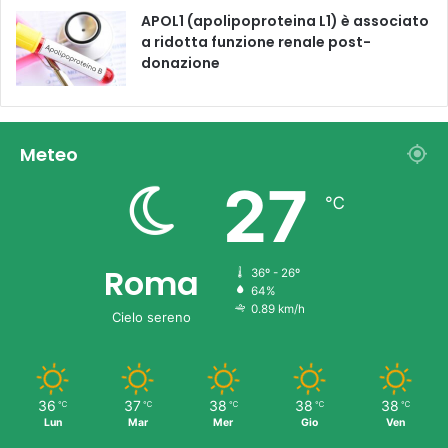
APOL1 (apolipoproteina L1) è associato
a ridotta funzione renale post-
donazione
Meteo
27
℃
Roma
36º - 26º
64%
0.89 km/h
Cielo sereno
36
37
38
38
38
℃
℃
℃
℃
℃
Lun
Mar
Mer
Gio
Ven