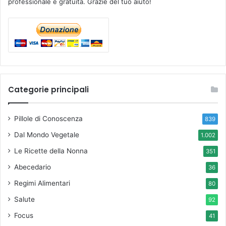
professionale e gratuita. Grazie del tuo aiuto!
Categorie principali
Pillole di Conoscenza
839
Dal Mondo Vegetale
1.002
Le Ricette della Nonna
351
Abecedario
36
Regimi Alimentari
80
Salute
92
Focus
41