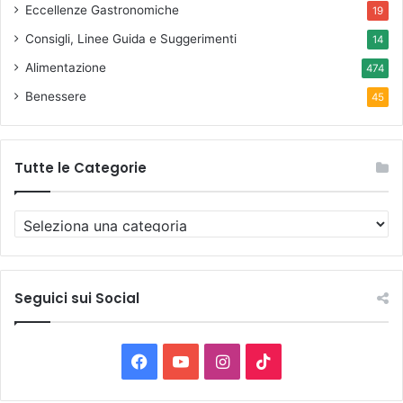
Eccellenze Gastronomiche
19
Consigli, Linee Guida e Suggerimenti
14
Alimentazione
474
Benessere
45
Tutte le Categorie
T
u
t
t
e
Seguici sui Social
l
e
C
F
Y
I
T
a
t
a
o
n
i