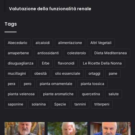
Valutazione della funzionalità renale
Tags
Abecedario
alcaloidi
alimentazione
Altri Vegetali
amaperbene
antiossidanti
colesterolo
Dieta Mediterranea
disuguaglianza
Erbe
flavonoidi
Le Ricette Della Nonna
mucillagini
obesità
olio essenziale
ortaggi
pane
pera
pero
pianta ornamentale
pianta tossica
pianta velenosa
piante aromatiche
quercetina
salute
saponine
solanina
Spezie
tannini
triterpeni