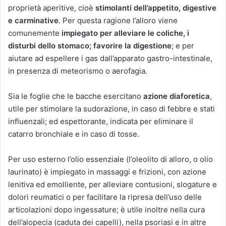
proprietà aperitive, cioè
stimolanti dell’appetito, digestive
e carminative
. Per questa ragione l’alloro viene
comunemente
impiegato per alleviare le coliche, i
disturbi dello stomaco; favorire la digestione
; e per
aiutare ad espellere i gas dall’apparato gastro-intestinale,
in presenza di meteorismo o aerofagia.
Sia le foglie che le bacche esercitano
azione diaforetica
,
utile per stimolare la sudorazione, in caso di febbre e stati
influenzali; ed espettorante, indicata per eliminare il
catarro bronchiale e in caso di tosse.
Per uso esterno l’olio essenziale (l’oleolito di alloro, o olio
laurinato) è impiegato in massaggi e frizioni, con azione
lenitiva ed emolliente, per alleviare contusioni, slogature e
dolori reumatici o per facilitare la ripresa dell’uso delle
articolazioni dopo ingessature; è utile inoltre nella cura
dell’alopecia (caduta dei capelli), nella psoriasi e in altre