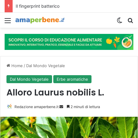
L’assunzione abituale di caffè modella il microbiota intestinale e modifica la fisiologia e le funzioni cognitive dell’ospite.
Menu
Cambi
R
Home
/
Dal Mondo Vegetale
Dal Mondo Vegetale
Erbe aromatiche
Alloro Laurus nobilis L.
Redazione amaperbene.it
I
2 minuti di lettura
n
v
i
a