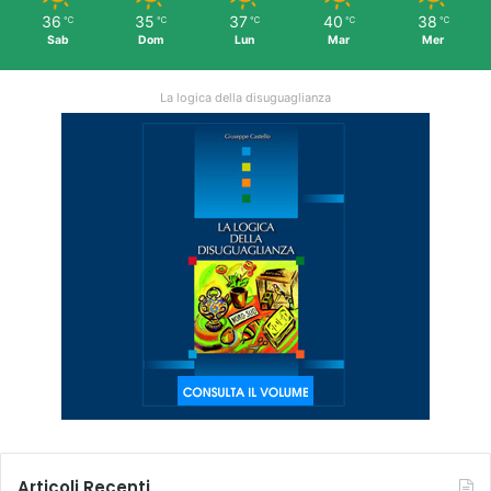
36
35
37
40
38
℃
℃
℃
℃
℃
Sab
Dom
Lun
Mar
Mer
La logica della disuguaglianza
Articoli Recenti