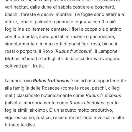
vari habitat, dalle dune di sabbia costiere a boschetti,
boschi, foreste e declivi montani. Le foglie sono alterne e
intere, lobate, palmate o pennate, ognuna con 3 o più
foglioline solitamente dentate. I fiori a coppa o a piattino,
con 4 o 5 petali, sono portati in racemi o pannocchie,
singolarmente o in mazzetti di pochi fiori rosa, bianchi,
rossi o porpora. Il Rovo (
Rubus fruticosus
), il Lampone
(
Rubus. idaeus
) e tutti gli ibridi da essi derivati vengono
coltivati per i frutti.
La mora rovo
Rubus fruticosus
è un arbusto appartenente
alla famiglia delle Rosacee (come le rose, peschi, ciliegi
meli) classificato botanicamente come
Rubus fruticosus
(talvolta impropriamente come
Rubus ulmifolius
, per le
foglie simili all’olmo). E’ un arbusto molto produttivo,
vigorosissimo, rustico, resistente ai freddi invernali e alle
brinate tardive.