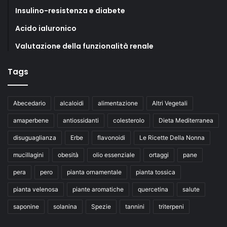
Insulino-resistenza e diabete
Acido ialuronico
Valutazione della funzionalità renale
Tags
Abecedario
alcaloidi
alimentazione
Altri Vegetali
amaperbene
antiossidanti
colesterolo
Dieta Mediterranea
disuguaglianza
Erbe
flavonoidi
Le Ricette Della Nonna
mucillagini
obesità
olio essenziale
ortaggi
pane
pera
pero
pianta ornamentale
pianta tossica
pianta velenosa
piante aromatiche
quercetina
salute
saponine
solanina
Spezie
tannini
triterpeni