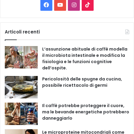
C
F
Y
I
T
a
t
a
o
n
i
e
g
c
u
s
k
Articoli recenti
o
r
e
T
t
T
i
L’assunzione abituale di caffè modella
e
b
u
a
o
il microbiota intestinale e modifica la
fisiologia e le funzioni cognitive
o
b
g
k
dell’ospite.
o
e
r
Pericolosità delle spugne da cucina,
possibile ricettacolo di germi
k
a
m
Il caffè potrebbe proteggere il cuore,
ma le bevande energetiche potrebbero
danneggiarlo
Le microproteine ​​mitocondriali come