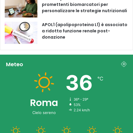
promettenti biomarcatori per
personalizzare le strategie nutrizionali
APOL1 (apolipoproteina L1) è associato
a ridotta funzione renale post-
donazione
Meteo
36
℃
Roma
36º - 29º
53%
2.24 km/h
Cielo sereno