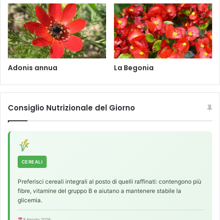
O
x
y
c
o
c
c
Adonis annua
La Begonia
u
s
Consiglio Nutrizionale del Giorno
CEREALI
Preferisci cereali integrali al posto di quelli raffinati: contengono più
fibre, vitamine del gruppo B e aiutano a mantenere stabile la
glicemia.
8 Agosto 2026