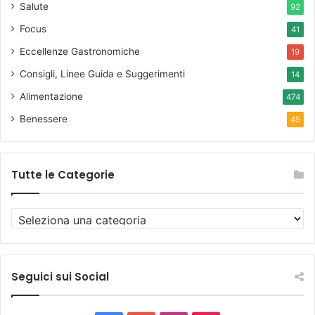
Salute
92
Focus
41
Eccellenze Gastronomiche
19
Consigli, Linee Guida e Suggerimenti
14
Alimentazione
474
Benessere
45
Tutte le Categorie
T
u
t
t
e
Seguici sui Social
l
e