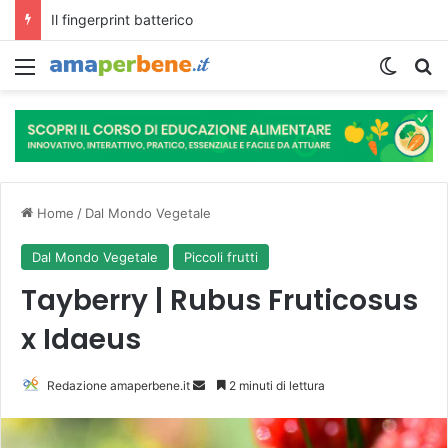
L’assunzione abituale di caffè modella il microbiota intestinale e modifica la fisiologia e le funzioni cognitive dell’ospite.
Menu
Cambi
R
Home
/
Dal Mondo Vegetale
Dal Mondo Vegetale
Piccoli frutti
Tayberry | Rubus Fruticosus
x Idaeus
Redazione amaperbene.it
I
2 minuti di lettura
n
v