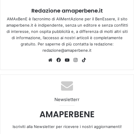
Redazione amaperbene.it
AMAxBenE è l’acronimo di AliMentAzione per il BenEssere, il sito
amaperbene.it è indipendente, senza un editore e senza conflitti
di interesse, non ospita pubblicità e, a differenza di molti altri siti
di informazione, l’accesso ai nostri articoli è completamente
gratuito. Per saperne di più contatta la redazione:
redazione@amaperbene.it
We
Fa
Yo
Ins
Tik
bsi
ce
u
tag
To
te
bo
Tu
ra
k
ok
be
m
Newsletterr
AMAPERBENE
Iscriviti alla Newsletter per ricevere i nostri aggiornamenti!