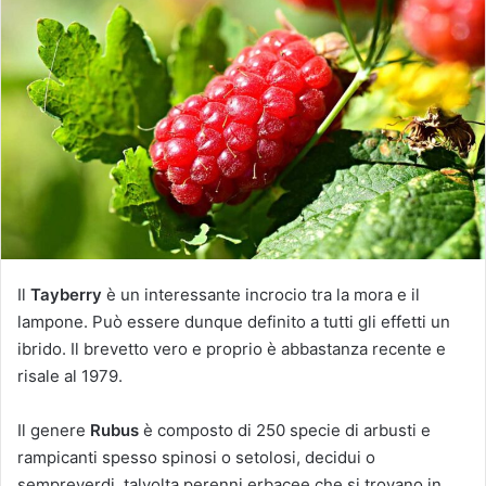
i
a
u
n
'
e
m
a
i
l
Il
Tayberry
è un interessante incrocio tra la mora e il
lampone. Può essere dunque definito a tutti gli effetti un
ibrido. Il brevetto vero e proprio è abbastanza recente e
risale al 1979.
Il genere
Rubus
è composto di 250 specie di arbusti e
rampicanti spesso spinosi o setolosi, decidui o
sempreverdi, talvolta perenni erbacee che si trovano in