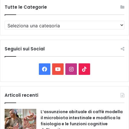
Tutte le Categorie
T
u
t
t
e
Seguici sui Social
l
e
C
F
Y
I
T
a
t
a
o
n
i
e
g
c
u
s
k
Articoli recenti
o
r
e
T
t
T
i
L’assunzione abituale di caffè modella
e
b
u
a
o
il microbiota intestinale e modifica la
fisiologia e le funzioni cognitive
o
b
g
k