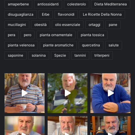
amaperbene
antiossidanti
colesterolo
Dieta Mediterranea
disuguaglianza
Erbe
flavonoidi
Le Ricette Della Nonna
mucillagini
obesità
olio essenziale
ortaggi
pane
pera
pero
pianta ornamentale
pianta tossica
pianta velenosa
piante aromatiche
quercetina
salute
saponine
solanina
Spezie
tannini
triterpeni