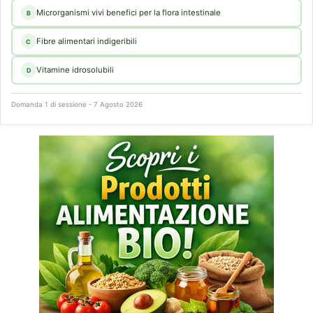
Microrganismi vivi benefici per la flora intestinale
B
Fibre alimentari indigeribili
C
Vitamine idrosolubili
D
Domanda 1 di sessione - 7 Agosto 2026