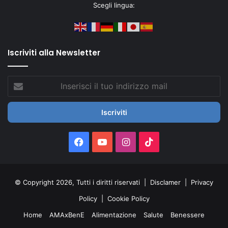
Scegli lingua:
Iscriviti alla Newsletter
Inserisci
il
tuo
indirizzo
mail
Facebook
You
Instagram
TikTok
Tube
© Copyright 2026, Tutti i diritti riservati |
Disclamer
|
Privacy
Policy
|
Cookie Policy
Home
AMAxBenE
Alimentazione
Salute
Benessere