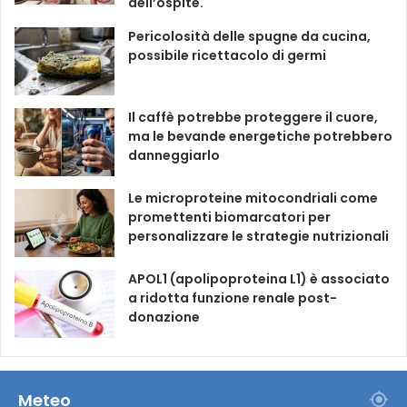
dell’ospite.
o
e
r
Pericolosità delle spugne da cucina,
possibile ricettacolo di germi
k
a
m
Il caffè potrebbe proteggere il cuore,
ma le bevande energetiche potrebbero
danneggiarlo
Le microproteine ​​mitocondriali come
promettenti biomarcatori per
personalizzare le strategie nutrizionali
APOL1 (apolipoproteina L1) è associato
a ridotta funzione renale post-
donazione
Meteo