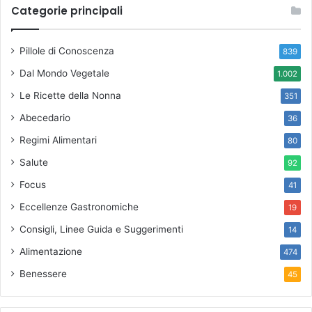
Categorie principali
Pillole di Conoscenza
839
Dal Mondo Vegetale
1.002
Le Ricette della Nonna
351
Abecedario
36
Regimi Alimentari
80
Salute
92
Focus
41
Eccellenze Gastronomiche
19
Consigli, Linee Guida e Suggerimenti
14
Alimentazione
474
Benessere
45