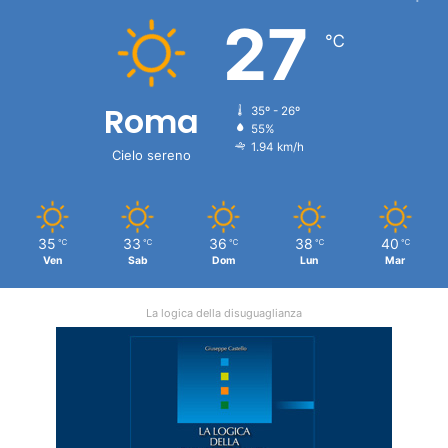
27
℃
Roma
35º - 26º
55%
1.94 km/h
Cielo sereno
35
33
36
38
40
℃
℃
℃
℃
℃
Ven
Sab
Dom
Lun
Mar
La logica della disuguaglianza