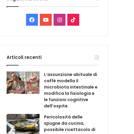
C
a
t
F
Y
I
T
e
a
o
n
i
g
o
c
u
s
k
r
i
e
T
t
T
e
Articoli recenti
b
u
a
o
L’assunzione abituale di
o
b
g
k
caffè modella il
microbiota intestinale e
o
e
r
modifica la fisiologia e
le funzioni cognitive
k
a
dell’ospite.
m
Pericolosità delle
spugne da cucina,
possibile ricettacolo di