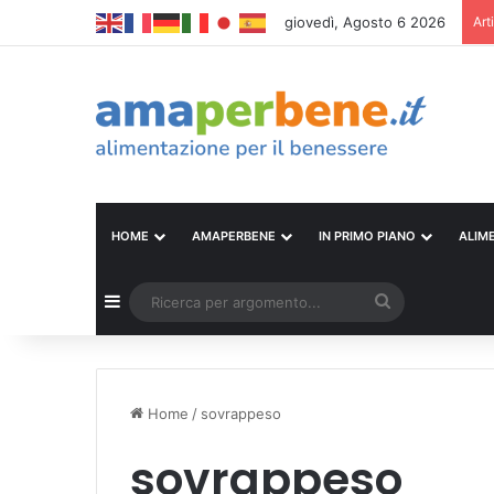
giovedì, Agosto 6 2026
Art
HOME
AMAPERBENE
IN PRIMO PIANO
ALIM
Barra laterale
Ricerca
per
argomento...
Home
/
sovrappeso
sovrappeso