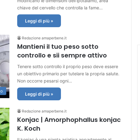
modificano le dimensioni dell’ipotalamo, area
chiave del cervello che controlla la fame…
Leggi di più »
Redazione amaperbene.it
Mantieni il tuo peso sotto
controllo e sii sempre attivo
Tenere sotto controllo il proprio peso deve essere
un obiettivo primario per tutelare la propria salute.
Non occorre pesarsi ogni…
no
Leggi di più »
Redazione amaperbene.it
Konjac | Amorphophallus konjac
K. Koch
Il konjac è una pianta asiatica appartenente al