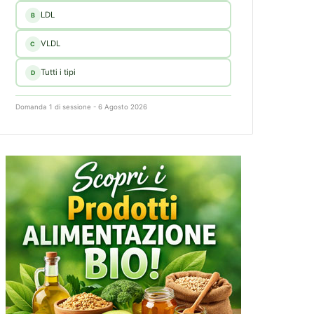
LDL
B
VLDL
C
Tutti i tipi
D
Domanda 1 di sessione - 6 Agosto 2026