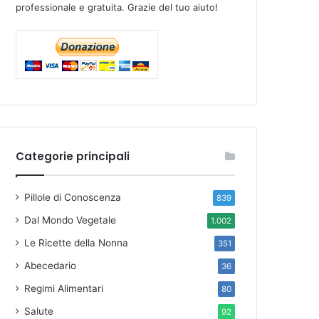
professionale e gratuita. Grazie del tuo aiuto!
Categorie principali
Pillole di Conoscenza
839
Dal Mondo Vegetale
1.002
Le Ricette della Nonna
351
Abecedario
36
Regimi Alimentari
80
Salute
92