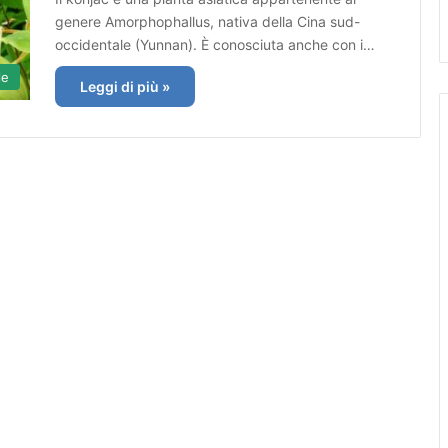
genere Amorphophallus, nativa della Cina sud-
occidentale (Yunnan). È conosciuta anche con i…
le
Leggi di più »