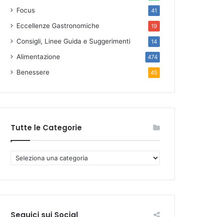
Focus
41
Eccellenze Gastronomiche
19
Consigli, Linee Guida e Suggerimenti
14
Alimentazione
474
Benessere
45
Tutte le Categorie
T
u
t
t
e
l
Seguici sui Social
e