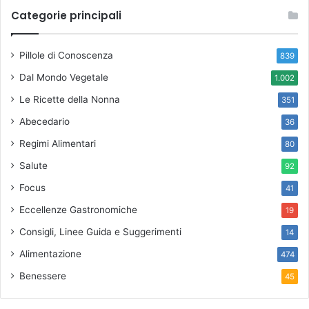
Categorie principali
Pillole di Conoscenza
839
Dal Mondo Vegetale
1.002
Le Ricette della Nonna
351
Abecedario
36
Regimi Alimentari
80
Salute
92
Focus
41
Eccellenze Gastronomiche
19
Consigli, Linee Guida e Suggerimenti
14
Alimentazione
474
Benessere
45