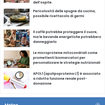
dell’ospite.
o
e
r
Pericolosità delle spugne da cucina,
possibile ricettacolo di germi
k
a
m
Il caffè potrebbe proteggere il cuore,
ma le bevande energetiche potrebbero
danneggiarlo
Le microproteine ​​mitocondriali come
promettenti biomarcatori per
personalizzare le strategie nutrizionali
APOL1 (apolipoproteina L1) è associato
a ridotta funzione renale post-
donazione
Meteo