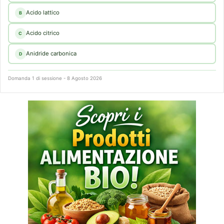
Acido lattico
B
Acido citrico
C
Anidride carbonica
D
Domanda 1 di sessione - 8 Agosto 2026