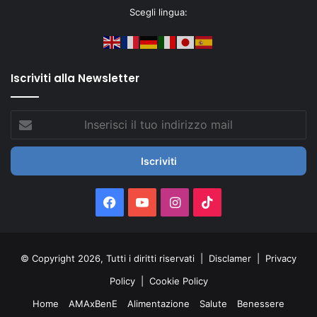
Scegli lingua:
Iscriviti alla Newsletter
Inserisci
il
tuo
indirizzo
mail
Facebook
You
Instagram
TikTok
Tube
© Copyright 2026, Tutti i diritti riservati |
Disclamer
|
Privacy
Policy
|
Cookie Policy
Home
AMAxBenE
Alimentazione
Salute
Benessere