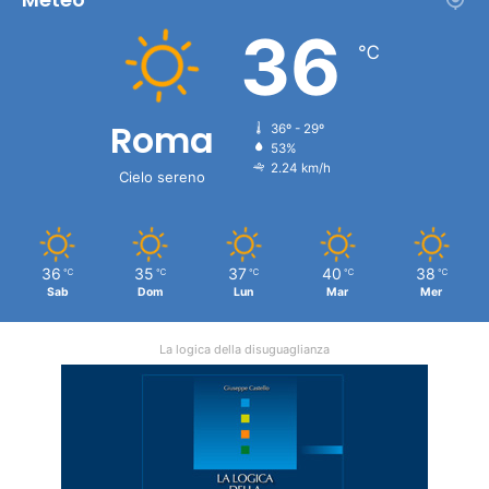
36
℃
Roma
36º - 29º
53%
2.24 km/h
Cielo sereno
36
35
37
40
38
℃
℃
℃
℃
℃
Sab
Dom
Lun
Mar
Mer
La logica della disuguaglianza