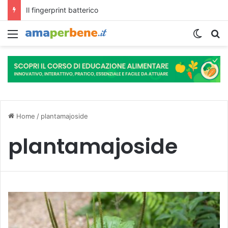
Il fingerprint batterico
Menu
Cambi
R
Home
/
plantamajoside
plantamajoside