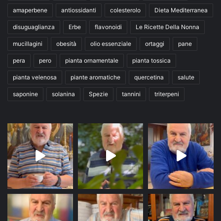
amaperbene
antiossidanti
colesterolo
Dieta Mediterranea
disuguaglianza
Erbe
flavonoidi
Le Ricette Della Nonna
mucillagini
obesità
olio essenziale
ortaggi
pane
pera
pero
pianta ornamentale
pianta tossica
pianta velenosa
piante aromatiche
quercetina
salute
saponine
solanina
Spezie
tannini
triterpeni