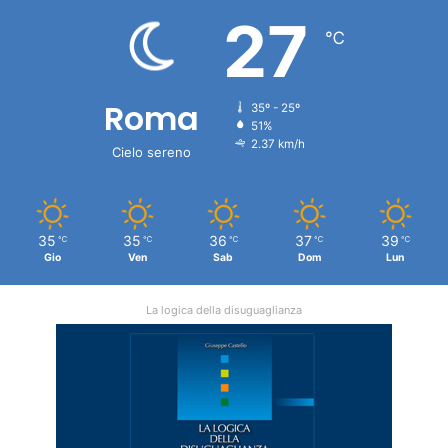
27
℃
Roma
35º - 25º
51%
2.37 km/h
Cielo sereno
35
35
36
37
39
℃
℃
℃
℃
℃
Gio
Ven
Sab
Dom
Lun
La logica della disuguaglianza