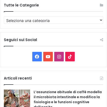
Tutte le Categorie
T
u
t
t
e
Seguici sui Social
l
e
C
F
Y
I
T
a
t
a
o
n
i
e
g
c
u
s
k
Articoli recenti
o
r
e
T
t
T
i
L’assunzione abituale di caffè modella
e
b
u
a
o
il microbiota intestinale e modifica la
fisiologia e le funzioni cognitive
o
b
g
k