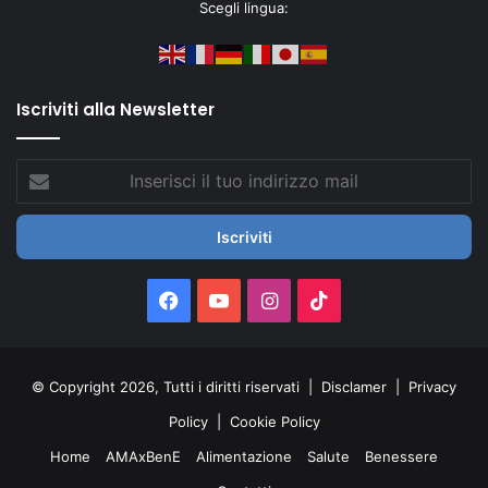
Scegli lingua:
Iscriviti alla Newsletter
Inserisci
il
tuo
indirizzo
mail
Facebook
You
Instagram
TikTok
Tube
© Copyright 2026, Tutti i diritti riservati |
Disclamer
|
Privacy
Policy
|
Cookie Policy
Home
AMAxBenE
Alimentazione
Salute
Benessere