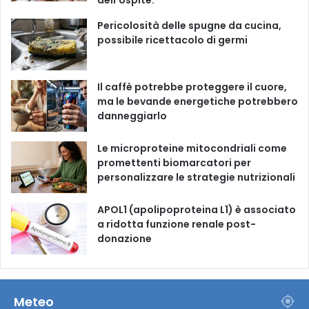
dell’ospite.
o
e
r
Pericolosità delle spugne da cucina,
possibile ricettacolo di germi
k
a
m
Il caffè potrebbe proteggere il cuore,
ma le bevande energetiche potrebbero
danneggiarlo
Le microproteine ​​mitocondriali come
promettenti biomarcatori per
personalizzare le strategie nutrizionali
APOL1 (apolipoproteina L1) è associato
a ridotta funzione renale post-
donazione
Meteo