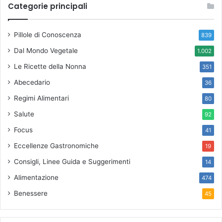
Categorie principali
Pillole di Conoscenza
839
Dal Mondo Vegetale
1.002
Le Ricette della Nonna
351
Abecedario
36
Regimi Alimentari
80
Salute
92
Focus
41
Eccellenze Gastronomiche
19
Consigli, Linee Guida e Suggerimenti
14
Alimentazione
474
Benessere
45