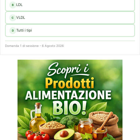
LDL
B
VLDL
C
Tutti i tipi
D
Domanda 1 di sessione - 6 Agosto 2026