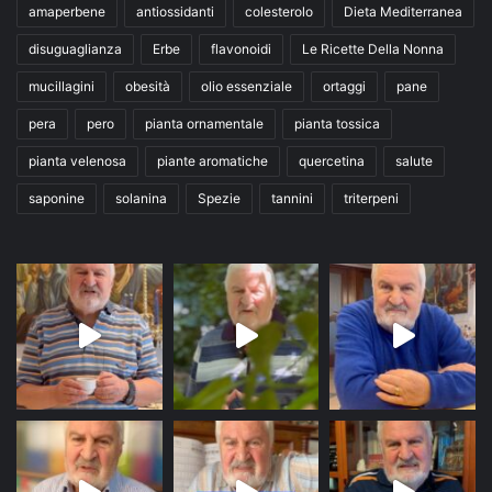
amaperbene
antiossidanti
colesterolo
Dieta Mediterranea
disuguaglianza
Erbe
flavonoidi
Le Ricette Della Nonna
mucillagini
obesità
olio essenziale
ortaggi
pane
pera
pero
pianta ornamentale
pianta tossica
pianta velenosa
piante aromatiche
quercetina
salute
saponine
solanina
Spezie
tannini
triterpeni