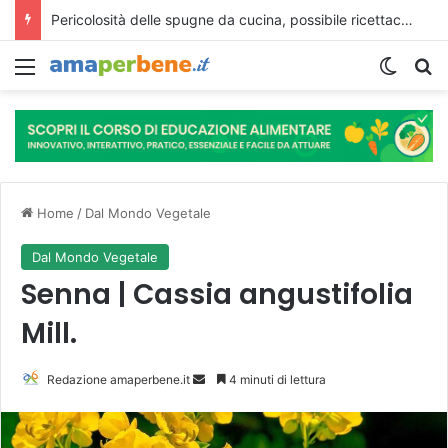
Il caffè potrebbe proteggere il cuore, ma le bevande energetiche potrebbero danneggiarlo
Menu
Cambi
R
Home
/
Dal Mondo Vegetale
Dal Mondo Vegetale
Senna | Cassia angustifolia
Mill.
Redazione amaperbene.it
I
4 minuti di lettura
n
v