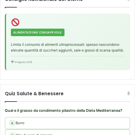
m
(
M
i
l
ALIMENTAZIONE CONSAPEVOLE
l
e
Limita il consumo di alimenti ultraprocessati: spesso nascondono
r
elevate quantità di zuccheri aggiunti, sale e grassi di scarsa qualità.
)
D
10 Agosto 2026
r
u
c
e
Quiz Salute & Benessere
Qual e il grasso da condimento pilastro della Dieta Mediterranea?
Burro
A