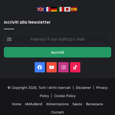
Iscriviti alla Newsletter
Inserisci
il
tuo
indirizzo
mail
Facebook
You
Instagram
TikTok
Tube
© Copyright 2026, Tutti i diritti riservati |
Disclamer
|
Privacy
Policy
|
Cookie Policy
Home
AMAxBenE
Alimentazione
Salute
Benessere
Contatti