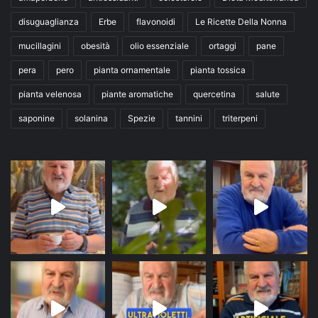
disuguaglianza
Erbe
flavonoidi
Le Ricette Della Nonna
mucillagini
obesità
olio essenziale
ortaggi
pane
pera
pero
pianta ornamentale
pianta tossica
pianta velenosa
piante aromatiche
quercetina
salute
saponine
solanina
Spezie
tannini
triterpeni