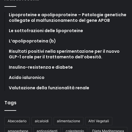
Lipoproteine e apolipoproteine – Patologie genetiche
collegate al malfunzionamento del gene APOB
Le sottofrazioni delle lipoproteine
L’apolipoproteina (b)
Risultati positivi nella sperimentazione per il nuovo
GLP-1 orale per il trattamento dell’obesità.
Insulino-resistenza e diabete
Acido ialuronico
Valutazione della funzionalità renale
Tags
Abecedario
alcaloidi
alimentazione
Altri Vegetali
amaperbene
antiossidanti
colesterolo
Dieta Mediterranea