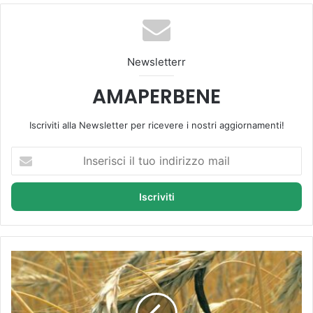
te
bo
Tu
ra
k
ok
be
m
Newsletterr
AMAPERBENE
Iscriviti alla Newsletter per ricevere i nostri aggiornamenti!
I
n
s
e
r
i
s
c
S
i
e
i
g
l
a