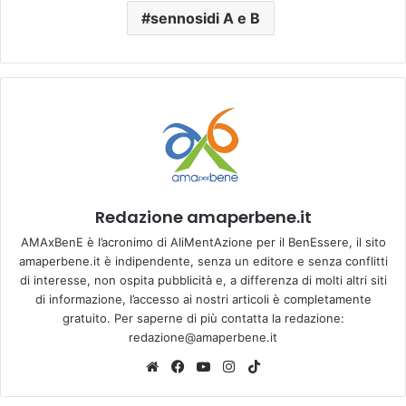
sennosidi A e B
Redazione amaperbene.it
AMAxBenE è l’acronimo di AliMentAzione per il BenEssere, il sito
amaperbene.it è indipendente, senza un editore e senza conflitti
di interesse, non ospita pubblicità e, a differenza di molti altri siti
di informazione, l’accesso ai nostri articoli è completamente
gratuito. Per saperne di più contatta la redazione:
redazione@amaperbene.it
We
Fa
Yo
Ins
Tik
bsi
ce
u
tag
To