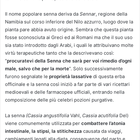
Il nome popolare senna deriva da
Sennar
, regione della
Namibia sul corso inferiore del Nilo azzurro, luogo dove la
pianta pare abbia avuto origine. Sembra che questa pianta
fosse sconosciuta ai Greci ed ai Romani ma che il suo uso
sia stato introdotto dagli Arabi, i quali le attribuivano molte
virtù terapeutiche tanto che la descrivevano così:
“
procuratevi della Senna che sarà per voi rimedio d’ogni
male, salvo che per la morte
”. Solo successivamente
furono segnalate le
proprietà lassative
di questa erba
officinale e la senna così iniziò a far parte di vari ricettari
medioevali e delle farmacopee ufficiali, entrando nella
composizione delle più celebri pozioni purgative.
La senna
(Cassia angustifolia
Vahl,
Cassia acutifolia
Del)
viene comunemente utilizzata per
combattere l’atonia
intestinale, la stipsi, la stitichezza
causata da viaggi,
cambiamenti legati alla dieta, conseguenze del parto e