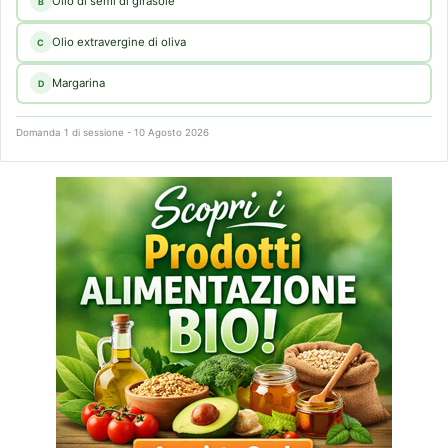
Olio di semi di girasole
B
Olio extravergine di oliva
C
Margarina
D
Domanda 1 di sessione - 10 Agosto 2026