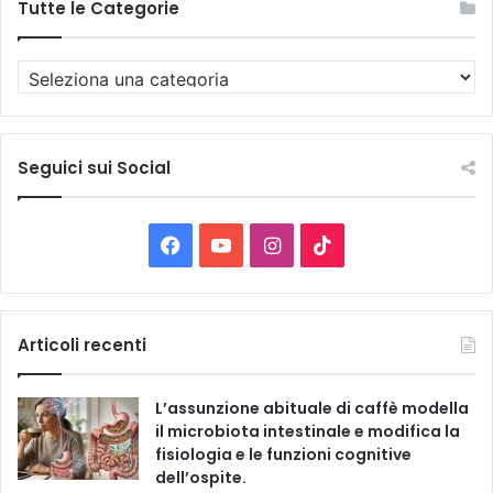
Tutte le Categorie
T
u
t
t
e
Seguici sui Social
l
e
C
F
Y
I
T
a
t
a
o
n
i
e
g
c
u
s
k
Articoli recenti
o
r
e
T
t
T
i
L’assunzione abituale di caffè modella
e
b
u
a
o
il microbiota intestinale e modifica la
fisiologia e le funzioni cognitive
o
b
g
k
dell’ospite.