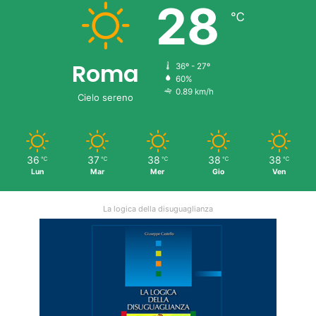
28
℃
Roma
36º - 27º
60%
0.89 km/h
Cielo sereno
36
37
38
38
38
℃
℃
℃
℃
℃
Lun
Mar
Mer
Gio
Ven
La logica della disuguaglianza