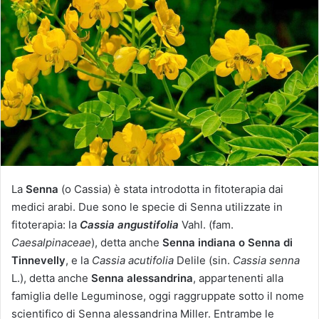
i
a
u
n
'
e
m
a
i
l
La
Senna
(o Cassia) è stata introdotta in fitoterapia dai
medici arabi. Due sono le specie di Senna utilizzate in
fitoterapia: la
Cassia angustifolia
Vahl. (fam.
Caesalpinaceae
), detta anche
Senna indiana o Senna di
Tinnevelly
, e la
Cassia acutifolia
Delile (sin.
Cassia senna
L.), detta anche
Senna alessandrina
, appartenenti alla
famiglia delle Leguminose, oggi raggruppate sotto il nome
scientifico di Senna alessandrina Miller. Entrambe le