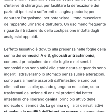
d’interventi chirurgici; per facilitare la defecazione dei
pazienti ipertesi o sofferenti di angina pectoris; per
depurare l’organismo; per potenziare il tono muscolare
dell’apparato urinario e dell’utero. Un uso meno frequente
riguarda il trattamento della costipazione indotta dagli
analgesici oppioidi.
L’effetto lassativo è dovuto alla presenza nelle foglie della
senna dei
sennosidi A e B
,
glicosidi antrachinonici
,
contenuti principalmente nelle foglie e nei semi. I
sennosidi non sono attivi allo stato naturale: quando sono
ingeriti, attraversano lo stomaco senza subire alterazioni,
sono parzialmente assorbiti dall’intestino e sono poi
eliminati con la bile; quando giungono nel colon, sono
trasformati dall’azione di enzimi prodotti dai batteri
intestinali che liberano
genina
, principio attivo delle
molecole di sennoside. La genina e gli altri derivati attivi
stimola
no
la motilità dell’intestino crasso
, ne aumentano i