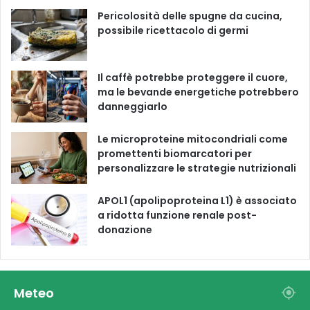
o
e
r
Pericolosità delle spugne da cucina,
possibile ricettacolo di germi
k
a
m
Il caffè potrebbe proteggere il cuore,
ma le bevande energetiche potrebbero
danneggiarlo
Le microproteine ​​mitocondriali come
promettenti biomarcatori per
personalizzare le strategie nutrizionali
APOL1 (apolipoproteina L1) è associato
a ridotta funzione renale post-
donazione
Meteo