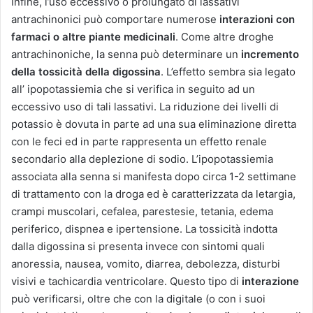
Infine, l’uso eccessivo o prolungato di lassativi
antrachinonici può comportare numerose
interazioni con
farmaci o altre piante medicinali
. Come altre droghe
antrachinoniche, la senna può determinare un
incremento
della tossicità della digossina
. L’effetto sembra sia legato
all’ ipopotassiemia che si verifica in seguito ad un
eccessivo uso di tali lassativi. La riduzione dei livelli di
potassio è dovuta in parte ad una sua eliminazione diretta
con le feci ed in parte rappresenta un effetto renale
secondario alla deplezione di sodio. L’ipopotassiemia
associata alla senna si manifesta dopo circa 1-2 settimane
di trattamento con la droga ed è caratterizzata da letargia,
crampi muscolari, cefalea, parestesie, tetania, edema
periferico, dispnea e ipertensione. La tossicità indotta
dalla digossina si presenta invece con sintomi quali
anoressia, nausea, vomito, diarrea, debolezza, disturbi
visivi e tachicardia ventricolare. Questo tipo di
interazione
può verificarsi, oltre che con la digitale (o con i suoi