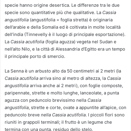
specie hanno origine desertica. Le differenze tra le due
specie sono quantitative più che qualitative. La
Cassia
angustifolia
(angustifolia = foglia stretta) è originaria
dell’arabie e della Somalia ed è coltivata in molte località
dell’india (Tinnevelly è il luogo di principale esportazione).
La
Cassia acutifolia
(foglia aguzza) vegeta nel Sudan e
nell’alto Nilo, e la città di Alessandria d’Egitto era un tempo
il principale porto di smercio.
La Senna è un arbusto alto da 50 centimetri ai 2 metri (la
Cassia acutifolia
arriva sino al metro di altezza, la
Cassia
angustifolia
arriva anche ai 2 metri), con foglie composte,
paripennate, strette e molto lunghe, lanceolate, a punta
aguzza con peduncolo brevissimo nella
Cassia
angustifolia
, strette e corte, ovate a appuntite all’apice, con
peduncolo breve
nella Cassia acutifolia
. I piccoli fiori sono
riuniti in grappoli terminali; il frutto è un legume che
termina con una punta, residuo dello stelo.