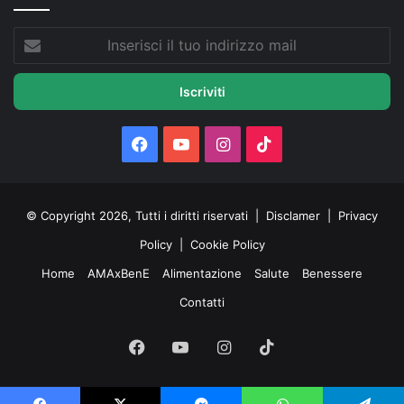
Inserisci
il
tuo
indirizzo
mail
Facebook
You
Instagram
TikTok
Tube
© Copyright 2026, Tutti i diritti riservati |
Disclamer
|
Privacy
Policy
|
Cookie Policy
Home
AMAxBenE
Alimentazione
Salute
Benessere
Contatti
Facebook
You
Instagram
TikTok
Tube