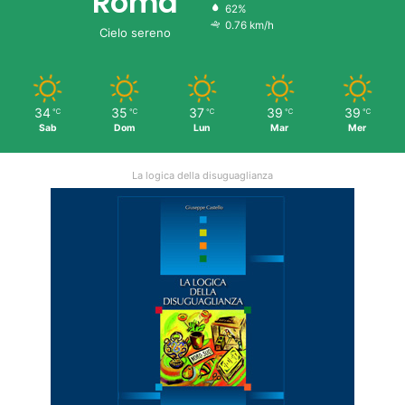
Roma
62%
0.76 km/h
Cielo sereno
34
35
37
39
39
℃
℃
℃
℃
℃
Sab
Dom
Lun
Mar
Mer
La logica della disuguaglianza