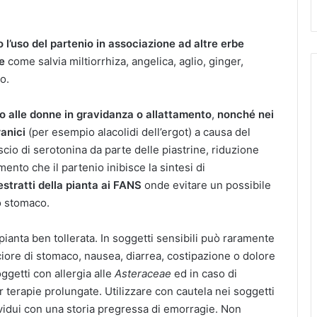
l’uso del partenio in associazione ad altre erbe
e
come salvia miltiorrhiza, angelica, aglio, ginger,
o.
o alle donne in gravidanza o allattamento
,
nonché nei
anici
(per esempio alacolidi dell’ergot) a causa del
scio di serotonina da parte delle piastrine, riduzione
mento che il partenio inibisce la sintesi di
estratti della pianta ai FANS
onde evitare un possibile
lo stomaco.
ianta ben tollerata. In soggetti sensibili può raramente
uciore di stomaco, nausea, diarrea, costipazione o dolore
ggetti con allergia alle
Asteraceae
ed in caso di
r terapie prolungate. Utilizzare con cautela nei soggetti
ividui con una storia pregressa di emorragie. Non