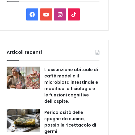
C
a
t
F
Y
I
T
e
a
o
n
i
g
o
c
u
s
k
r
i
e
T
t
T
e
Articoli recenti
b
u
a
o
L’assunzione abituale di
o
b
g
k
caffè modella il
microbiota intestinale e
o
e
r
modifica la fisiologia e
le funzioni cognitive
k
a
dell’ospite.
m
Pericolosità delle
spugne da cucina,
possibile ricettacolo di
germi