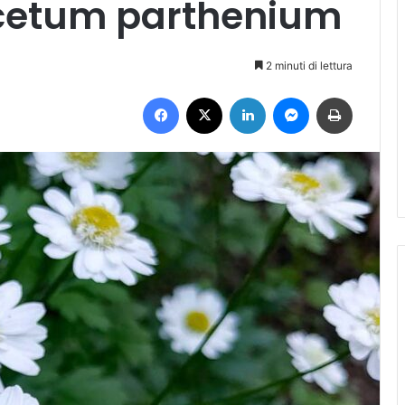
acetum parthenium
2 minuti di lettura
Facebook
X
LinkedIn
Messenger
Stampa