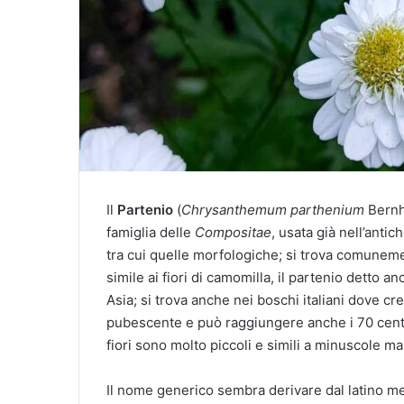
Il
Partenio
(
Chrysanthemum parthenium
Bernh
famiglia delle
Compositae
, usata già nell’anti
tra cui quelle morfologiche; si trova comunemen
simile ai fiori di camomilla, il partenio detto a
Asia; si trova anche nei boschi italiani dove c
pubescente e può raggiungere anche i 70 centime
fiori sono molto piccoli e simili a minuscole mar
Il nome generico sembra derivare dal latino med