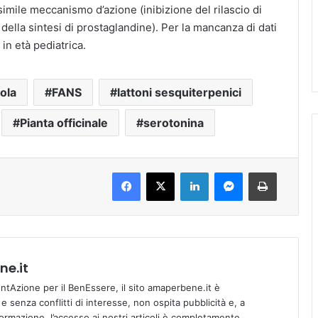
simile meccanismo d’azione (inibizione del rilascio di
della sintesi di prostaglandine). Per la mancanza di dati
in età pediatrica.
ola
FANS
lattoni sesquiterpenici
Pianta officinale
serotonina
Facebook
X
LinkedIn
Messenger
Stampa
e.it
tAzione per il BenEssere, il sito amaperbene.it è
 senza conflitti di interesse, non ospita pubblicità e, a
informazione, l’accesso ai nostri articoli è completamente