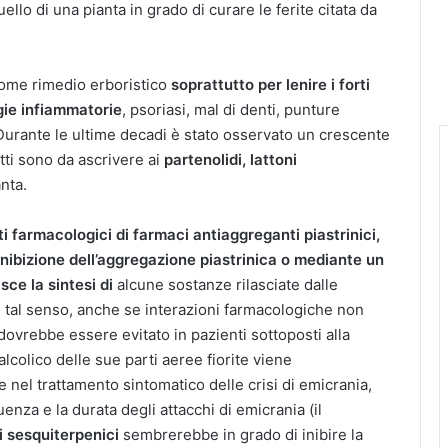
ello di una pianta in grado di curare le ferite citata da
 come rimedio erboristico
soprattutto per lenire i forti
ogie infiammatorie
, psoriasi, mal di denti, punture
Durante le ultime decadi è stato osservato un crescente
fetti sono da ascrivere ai
partenolidi, lattoni
anta.
ti farmacologici di farmaci antiaggreganti piastrinici,
inibizione dell’aggregazione piastrinica o mediante un
isce la sintesi di
alcune sostanze rilasciate dalle
In tal senso, anche se interazioni farmacologiche non
dovrebbe essere evitato in pazienti sottoposti alla
alcolico delle sue parti aeree fiorite viene
nel trattamento sintomatico delle crisi di emicrania,
quenza e la durata degli attacchi di emicrania (il
i sesquiterpenici
sembrerebbe in grado di inibire la