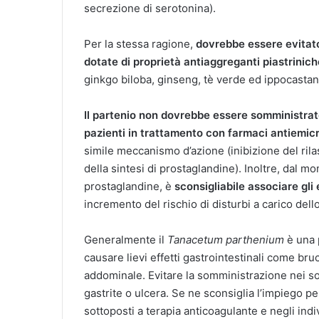
secrezione di serotonina).
Per la stessa ragione,
dovrebbe essere evitato 
dotate di proprietà antiaggreganti piastrinich
ginkgo biloba, ginseng, tè verde ed ippocastan
Il partenio non dovrebbe essere somministrat
pazienti in trattamento con farmaci antiemicr
simile meccanismo d’azione (inibizione del rila
della sintesi di prostaglandine). Inoltre, dal mo
prostaglandine, è
sconsigliabile associare gli 
incremento del rischio di disturbi a carico del
Generalmente il
Tanacetum parthenium
è una p
causare lievi effetti gastrointestinali come br
addominale. Evitare la somministrazione nei so
gastrite o ulcera. Se ne sconsiglia l’impiego pe
sottoposti a terapia anticoagulante e negli ind