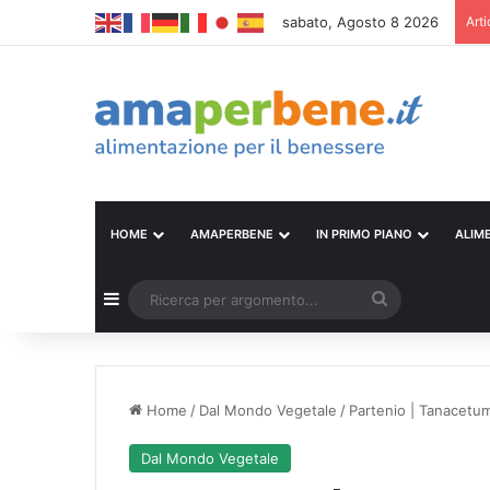
sabato, Agosto 8 2026
Arti
HOME
AMAPERBENE
IN PRIMO PIANO
ALIM
Barra laterale
Ricerca
per
argomento...
Home
/
Dal Mondo Vegetale
/
Partenio | Tanacetu
Dal Mondo Vegetale