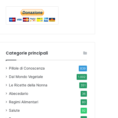
Categorie principali
Pillole di Conoscenza
839
Dal Mondo Vegetale
1.002
Le Ricette della Nonna
351
Abecedario
36
Regimi Alimentari
80
Salute
92