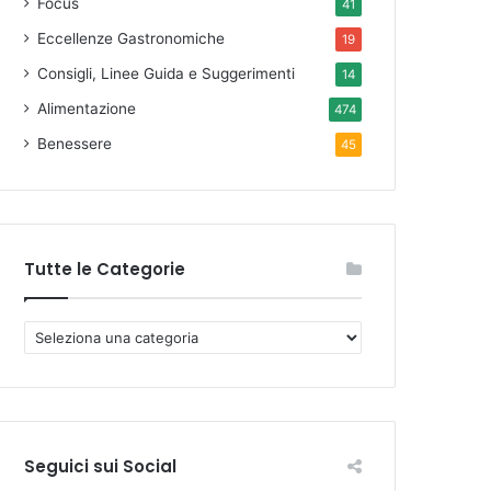
Focus
41
Eccellenze Gastronomiche
19
Consigli, Linee Guida e Suggerimenti
14
Alimentazione
474
Benessere
45
Tutte le Categorie
T
u
t
t
e
l
Seguici sui Social
e