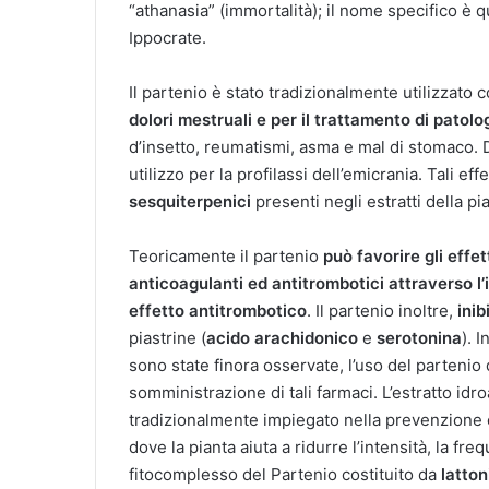
“athanasia” (immortalità); il nome specifico è qu
Ippocrate.
Il partenio è stato tradizionalmente utilizzato
dolori mestruali e per il trattamento di patol
d’insetto, reumatismi, asma e mal di stomaco. 
utilizzo per la profilassi dell’emicrania. Tali ef
sesquiterpenici
presenti negli estratti della pi
Teoricamente il partenio
può favorire gli effet
anticoagulanti ed antitrombotici attraverso l’
effetto antitrombotico
. Il partenio inoltre,
inib
piastrine (
acido arachidonico
e
serotonina
). 
sono state finora osservate, l’uso del partenio 
somministrazione di tali farmaci. L’estratto idro
tradizionalmente impiegato nella prevenzione e 
dove la pianta aiuta a ridurre l’intensità, la fre
fitocomplesso del Partenio costituito da
latton