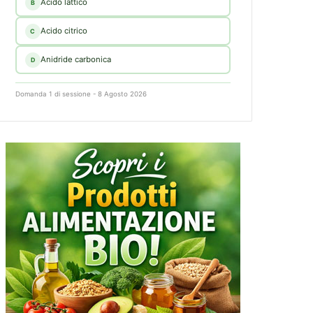
Acido lattico
B
Acido citrico
C
Anidride carbonica
D
Domanda 1 di sessione - 8 Agosto 2026