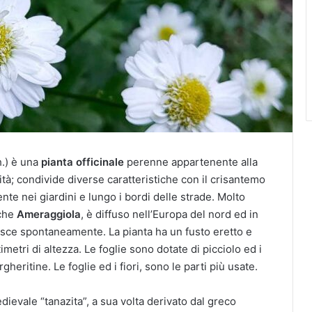
.) è una
pianta officinale
perenne appartenente alla
chità; condivide diverse caratteristiche con il crisantemo
te nei giardini e lungo i bordi delle strade. Molto
nche
Ameraggiola
, è diffuso nell’Europa del nord ed in
resce spontaneamente. La pianta ha un fusto eretto e
tri di altezza. Le foglie sono dotate di picciolo ed i
gheritine. Le foglie ed i fiori, sono le parti più usate.
ievale “tanazita”, a sua volta derivato dal greco