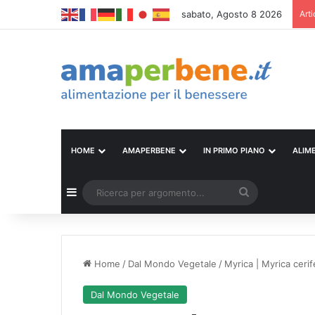
sabato, Agosto 8 2026
Arti
HOME
AMAPERBENE
IN PRIMO PIANO
ALIM
Barra laterale
Ricerca
per
argomento...
Home
/
Dal Mondo Vegetale
/
Myrica | Myrica cerif
Dal Mondo Vegetale