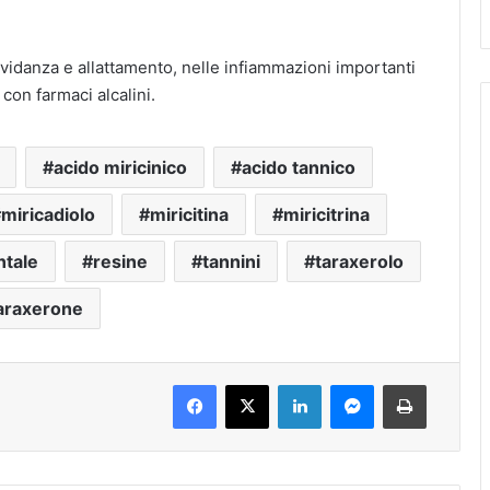
ravidanza e allattamento, nelle infiammazioni importanti
 con farmaci alcalini.
acido miricinico
acido tannico
miricadiolo
miricitina
miricitrina
ntale
resine
tannini
taraxerolo
araxerone
Facebook
X
LinkedIn
Messenger
Stampa