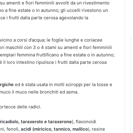
 su amenti e fiori femminili avvolti da un rivestimento
o a fine estate o in autunno; gli uccelli rivestono un
sce i frutti dalla parte cerosa agevolando la
 vicino a corsi d’acqua; le foglie lunghe e coriacee
ri maschili con 3 o 4 stami su amenti e fiori femminili
semplari femmina fruttificano a fine estate o in autunno;
il loro intestino ripulisce i frutti dalla parte cerosa
ergiche
ed è stata usata in molti sciroppi per la tosse e
l muco il muco nelle bronchiti ed asma.
ortecce delle radici.
ricadiolo, taraxerolo e taraxerone
), flavonoidi
ni, fenoli,
acidi (miricico, tannico, mallico
), resine