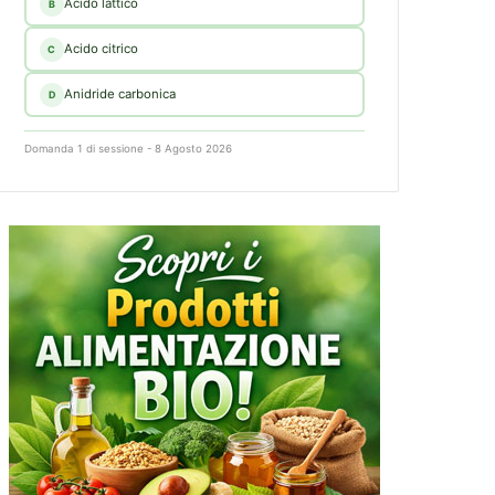
Acido lattico
B
Acido citrico
C
Anidride carbonica
D
Domanda 1 di sessione - 8 Agosto 2026