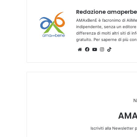
Redazione amaperben
AMAxBenE è l’acronimo di AliMen
indipendente, senza un editore e
differenza di molti altri siti di 
gratuito. Per saperne di più co
We
Fa
Yo
Ins
Tik
bsi
ce
u
tag
To
te
bo
Tu
ra
k
ok
be
m
N
AMA
Iscriviti alla Newsletter