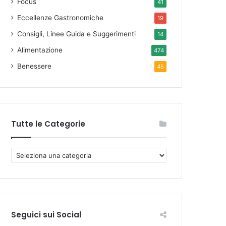
Focus
41
Eccellenze Gastronomiche
19
Consigli, Linee Guida e Suggerimenti
14
Alimentazione
474
Benessere
45
Tutte le Categorie
T
u
t
t
e
l
Seguici sui Social
e