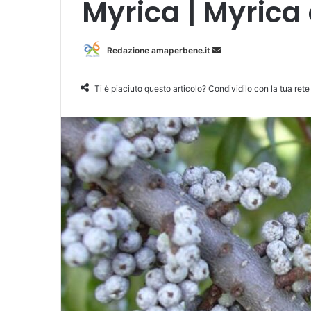
Myrica | Myrica 
Redazione amaperbene.it
I
n
v
Ti è piaciuto questo articolo? Condividilo con la tua rete
i
a
u
n
'
e
m
a
i
l