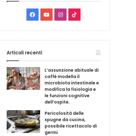
C
a
t
F
Y
I
T
e
a
o
n
i
g
o
c
u
s
k
r
i
e
T
t
T
e
Articoli recenti
b
u
a
o
L’assunzione abituale di
o
b
g
k
caffè modella il
microbiota intestinale e
o
e
r
modifica la fisiologia e
le funzioni cognitive
k
a
dell’ospite.
m
Pericolosità delle
spugne da cucina,
possibile ricettacolo di
germi