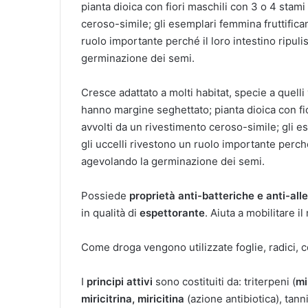
pianta dioica con fiori maschili con 3 o 4 stami
ceroso-simile; gli esemplari femmina fruttifican
ruolo importante perché il loro intestino ripuli
germinazione dei semi.
Cresce adattato a molti habitat, specie a quelli
hanno margine seghettato; pianta dioica con fio
avvolti da un rivestimento ceroso-simile; gli e
gli uccelli rivestono un ruolo importante perché 
agevolando la germinazione dei semi.
Possiede
proprietà anti-batteriche e anti-all
in qualità di
espettorante
. Aiuta a mobilitare i
Come droga vengono utilizzate foglie, radici, c
I
principi attivi
sono costituiti da: triterpeni (
mi
miricitrina, miricitina
(azione antibiotica), tanni