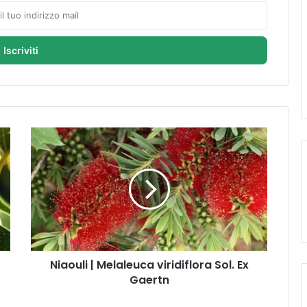
N
i
a
o
u
l
i
|
M
Niaouli | Melaleuca viridiflora Sol. Ex
e
Gaertn
l
a