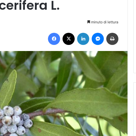
cerifera L.
minuto di lettura
Facebook
X
LinkedIn
Messenger
Stampa