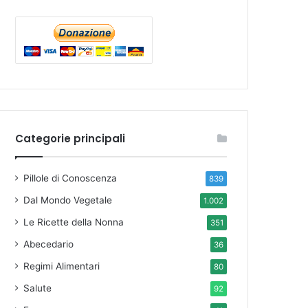
Categorie principali
Pillole di Conoscenza
839
Dal Mondo Vegetale
1.002
Le Ricette della Nonna
351
Abecedario
36
Regimi Alimentari
80
Salute
92