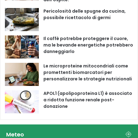
o
e
r
Pericolosità delle spugne da cucina,
possibile ricettacolo di germi
k
a
m
Il caffè potrebbe proteggere il cuore,
ma le bevande energetiche potrebbero
danneggiarlo
Le microproteine ​​mitocondriali come
promettenti biomarcatori per
personalizzare le strategie nutrizionali
APOL1 (apolipoproteina L1) è associato
a ridotta funzione renale post-
donazione
Meteo