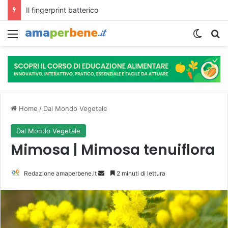
L’assunzione abituale di caffè modella il microbiota intestinale e modifica la fisiologia e le funzioni cognitive dell’ospite.
Menu
Cambi
R
Home
/
Dal Mondo Vegetale
Dal Mondo Vegetale
Mimosa | Mimosa tenuiflora
Redazione amaperbene.it
I
2 minuti di lettura
n
v
i
a