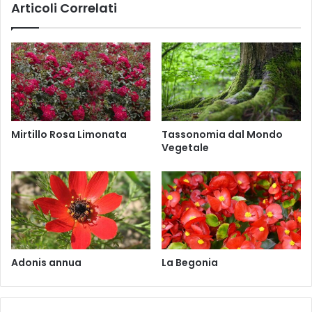
Articoli Correlati
i
n
i
u
m
M
y
r
t
Mirtillo Rosa Limonata
Tassonomia dal Mondo
i
Vegetale
l
l
u
s
Adonis annua
La Begonia