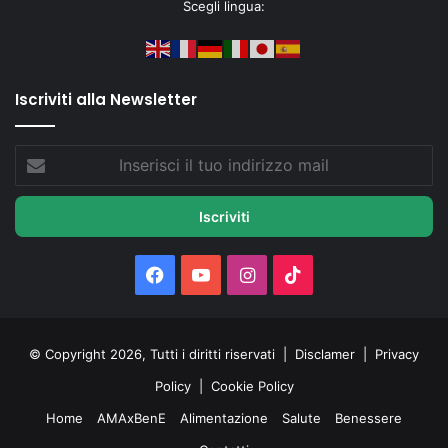
Scegli lingua:
Iscriviti alla Newsletter
Inserisci
il
tuo
indirizzo
mail
Facebook
You
Instagram
TikTok
Tube
© Copyright 2026, Tutti i diritti riservati |
Disclamer
|
Privacy
Policy
|
Cookie Policy
Home
AMAxBenE
Alimentazione
Salute
Benessere