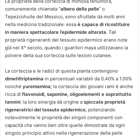
Le proprietà della corteccia di mimosa tenuiflora,
comunemente chiamata “
albero della pelle
” o
Tepezcohuite del Messico, sono sfruttate da molti anni
nella medicina tradizionale: essa
è capace di ricostituire
in maniera spettacolare l’epidermide alterata
. Tali
proprietà rigeneranti del tessuto epidermico erano note
già nel X° secolo, quando i guaritori maya utilizzavano la
polvere della sua corteccia sulle lesioni cutanee.
La corteccia e le radici di questa pianta contengono
dimetiltriptamina
in percentuali variabili da 0.40% a 1.00%
nonché
yuremamina
; la corteccia dei giovani rami è anche
ricca di
flavonoidi, saponine, oligoelementi e soprattutto
tannini
: la loro sinergia dà origine a
spiccate proprietà
rigeneratrici del tessuto epidermico
, potenziando
notevolmente le proprietà dei singoli componenti con
capacità che vanno ben oltre quelle dimostrate da ogni
singolo principio attivo nella rigenerazione della pelle