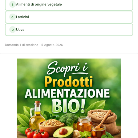
Alimenti di origine vegetale
B
Latticini
C
Uova
D
Domanda 1 di sessione - 5 Agosto 2026