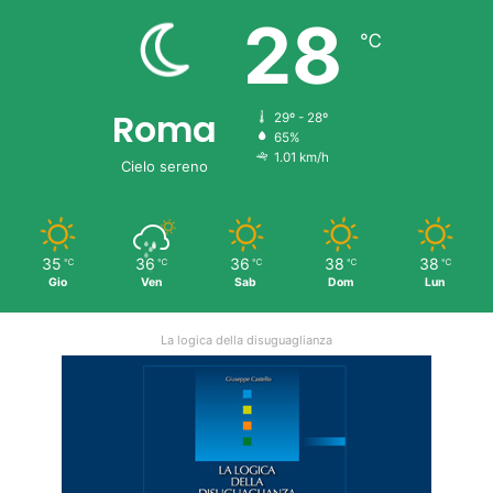
28
℃
Roma
29º - 28º
65%
1.01 km/h
Cielo sereno
35
36
36
38
38
℃
℃
℃
℃
℃
Gio
Ven
Sab
Dom
Lun
La logica della disuguaglianza