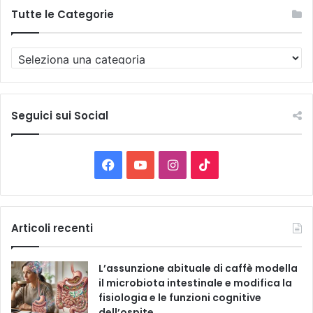
Tutte le Categorie
T
u
t
t
e
Seguici sui Social
l
e
C
F
Y
I
T
a
t
a
o
n
i
e
g
c
u
s
k
Articoli recenti
o
r
e
T
t
T
i
L’assunzione abituale di caffè modella
e
b
u
a
o
il microbiota intestinale e modifica la
fisiologia e le funzioni cognitive
o
b
g
k
dell’ospite.