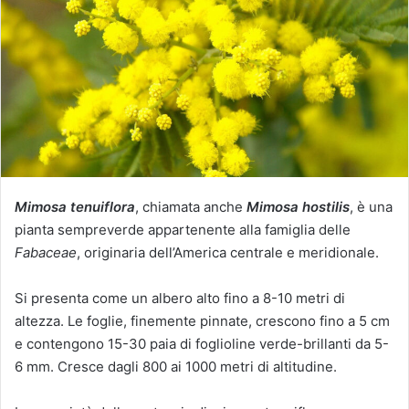
u
n
'
e
m
a
i
l
Mimosa tenuiflora
, chiamata anche
Mimosa hostilis
, è una
pianta sempreverde appartenente alla famiglia delle
Fabaceae
, originaria dell’America centrale e meridionale.
Si presenta come un albero alto fino a 8-10 metri di
altezza. Le foglie, finemente pinnate, crescono fino a 5 cm
e contengono 15-30 paia di foglioline verde-brillanti da 5-
6 mm. Cresce dagli 800 ai 1000 metri di altitudine.