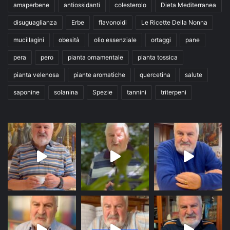
amaperbene
antiossidanti
colesterolo
Dieta Mediterranea
disuguaglianza
Erbe
flavonoidi
Le Ricette Della Nonna
mucillagini
obesità
olio essenziale
ortaggi
pane
pera
pero
pianta ornamentale
pianta tossica
pianta velenosa
piante aromatiche
quercetina
salute
saponine
solanina
Spezie
tannini
triterpeni