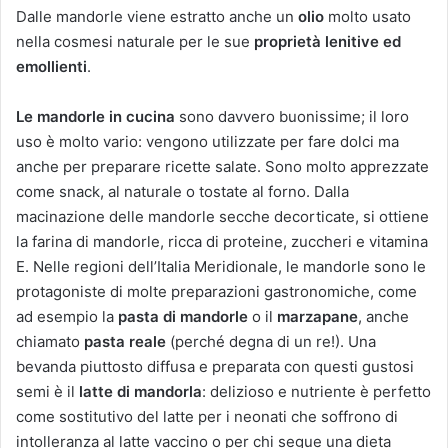
Dalle mandorle viene estratto anche un
olio
molto usato
nella cosmesi naturale per le sue
proprietà lenitive ed
emollienti
.
Le mandorle in cucina
sono davvero buonissime; il loro
uso è molto vario: vengono utilizzate per fare dolci ma
anche per preparare ricette salate. Sono molto apprezzate
come snack, al naturale o tostate al forno. Dalla
macinazione delle mandorle secche decorticate, si ottiene
la farina di mandorle, ricca di proteine, zuccheri e vitamina
E. Nelle regioni dell’Italia Meridionale, le mandorle sono le
protagoniste di molte preparazioni gastronomiche, come
ad esempio la
pasta di mandorle
o il
marzapane
, anche
chiamato
pasta reale
(perché degna di un re!). Una
bevanda piuttosto diffusa e preparata con questi gustosi
semi è il
latte di mandorla
: delizioso e nutriente è perfetto
come sostitutivo del latte per i neonati che soffrono di
intolleranza al latte vaccino o per chi segue una dieta