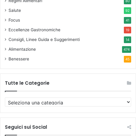
Regimi Alimentari
80
Salute
92
Focus
41
Eccellenze Gastronomiche
19
Consigli, Linee Guida e Suggerimenti
14
Alimentazione
474
Benessere
45
Tutte le Categorie
T
u
t
t
e
Seguici sui Social
l