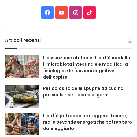
e
C
F
Y
I
T
a
t
a
o
n
i
e
g
c
u
s
k
Articoli recenti
o
r
e
T
t
T
i
L’assunzione abituale di caffè modella
e
b
u
a
o
il microbiota intestinale e modifica la
fisiologia e le funzioni cognitive
o
b
g
k
dell’ospite.
o
e
r
Pericolosità delle spugne da cucina,
possibile ricettacolo di germi
k
a
m
Il caffè potrebbe proteggere il cuore,
ma le bevande energetiche potrebbero
danneggiarlo