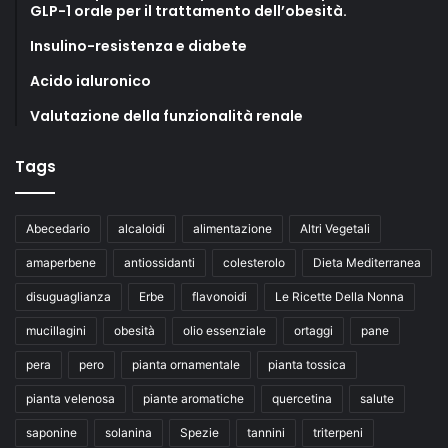
GLP-1 orale per il trattamento dell’obesità.
Insulino-resistenza e diabete
Acido ialuronico
Valutazione della funzionalità renale
Tags
Abecedario
alcaloidi
alimentazione
Altri Vegetali
amaperbene
antiossidanti
colesterolo
Dieta Mediterranea
disuguaglianza
Erbe
flavonoidi
Le Ricette Della Nonna
mucillagini
obesità
olio essenziale
ortaggi
pane
pera
pero
pianta ornamentale
pianta tossica
pianta velenosa
piante aromatiche
quercetina
salute
saponine
solanina
Spezie
tannini
triterpeni