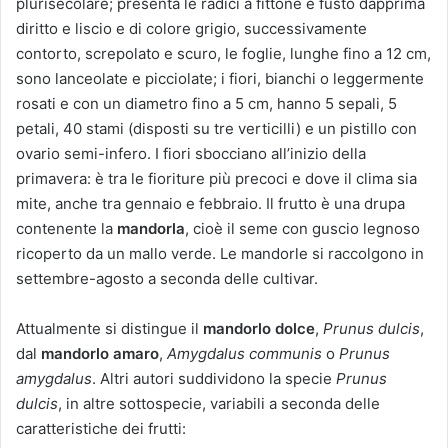
plurisecolare; presenta le radici a fittone e fusto dapprima
diritto e liscio e di colore grigio, successivamente
contorto, screpolato e scuro, le foglie, lunghe fino a 12 cm,
sono lanceolate e picciolate; i fiori, bianchi o leggermente
rosati e con un diametro fino a 5 cm, hanno 5 sepali, 5
petali, 40 stami (disposti su tre verticilli) e un pistillo con
ovario semi-infero. I fiori sbocciano all’inizio della
primavera: è tra le fioriture più precoci e dove il clima sia
mite, anche tra gennaio e febbraio. Il frutto è una drupa
contenente la
mandorla
, cioè il seme con guscio legnoso
ricoperto da un mallo verde. Le mandorle si raccolgono in
settembre-agosto a seconda delle cultivar.
Attualmente si distingue il
mandorlo dolce
,
Prunus dulcis
,
dal
mandorlo amaro
,
Amygdalus communis
o
Prunus
amygdalus
. Altri autori suddividono la specie
Prunus
dulcis
, in altre sottospecie, variabili a seconda delle
caratteristiche dei frutti: