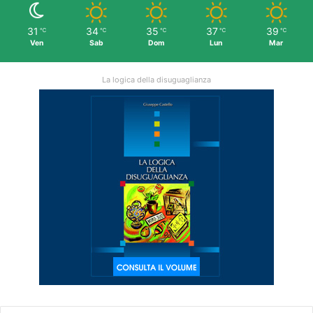
31
34
35
37
39
℃
℃
℃
℃
℃
Ven
Sab
Dom
Lun
Mar
La logica della disuguaglianza