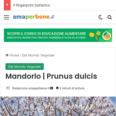
L’assunzione abituale di caffè modella il microbiota intestinale e modifica la fisiologia e le funzioni cognitive dell’ospite.
Menu
Cambi
R
Home
/
Dal Mondo Vegetale
Dal Mondo Vegetale
Mandorlo | Prunus dulcis
Redazione amaperbene.it
I
3 minuti di lettura
n
v
i
a