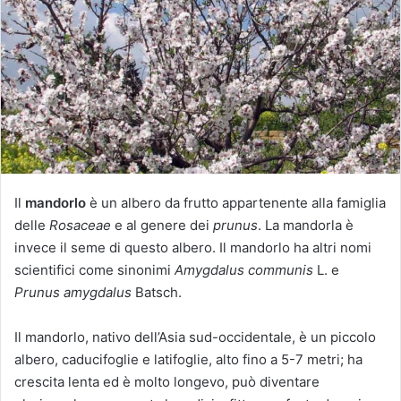
u
n
'
e
m
a
i
l
Il
mandorlo
è un albero da frutto appartenente alla famiglia
delle
Rosaceae
e al genere dei
prunus
. La mandorla è
invece il seme di questo albero. Il mandorlo ha altri nomi
scientifici come sinonimi
Amygdalus communis
L. e
Prunus amygdalus
Batsch.
Il mandorlo, nativo dell’Asia sud-occidentale, è un piccolo
albero, caducifoglie e latifoglie, alto fino a 5-7 metri; ha
crescita lenta ed è molto longevo, può diventare