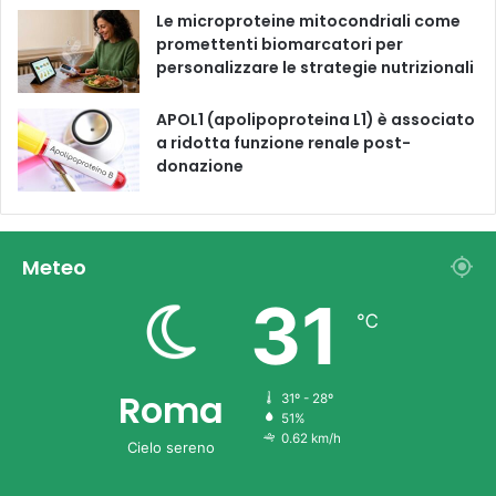
Le microproteine ​​mitocondriali come
promettenti biomarcatori per
personalizzare le strategie nutrizionali
APOL1 (apolipoproteina L1) è associato
a ridotta funzione renale post-
donazione
Meteo
31
℃
Roma
31º - 28º
51%
0.62 km/h
Cielo sereno