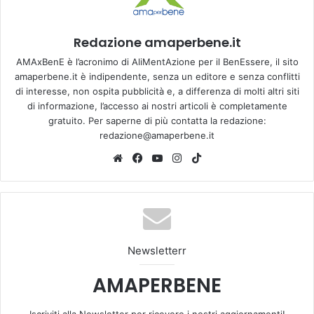
Redazione amaperbene.it
AMAxBenE è l’acronimo di AliMentAzione per il BenEssere, il sito
amaperbene.it è indipendente, senza un editore e senza conflitti
di interesse, non ospita pubblicità e, a differenza di molti altri siti
di informazione, l’accesso ai nostri articoli è completamente
gratuito. Per saperne di più contatta la redazione:
redazione@amaperbene.it
We
Fa
Yo
Ins
Tik
bsi
ce
u
tag
To
te
bo
Tu
ra
k
ok
be
m
Newsletterr
AMAPERBENE
Iscriviti alla Newsletter per ricevere i nostri aggiornamenti!