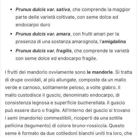
Prunus dulcis var. sativa
, che comprende la maggior
parte delle varietà coltivate, con seme dolce ed
endocarpo duro
Prunus dulcis var. amara
, con frutti amari per la
presenza di una sostanza amarognola, l’
amigdalina
Prunus dulcis var. fragilis
, che comprende le varietà
con seme dolce ed endocarpo fragile.
I frutti del mandorlo ovviamente sono
le mandorle
. Si tratta
di drupe ovoidali, al più allungate, composte da un mallo
verde e carnoso, solitamente peloso, a volte glabro. Il
mallo custodisce il guscio, denominato endocarpo, di
consistenza legnosa e superficie bucherellata. Il guscio
può essere duro o fragile. All’interno del guscio si trovano
i semi (mandorle) commestibili, ricoperti da una sottile
pellicina (tegumento) di colore bruno-rossiccia. Questo
seme è formato da due cotiledoni bianchi uniti tra loro, che