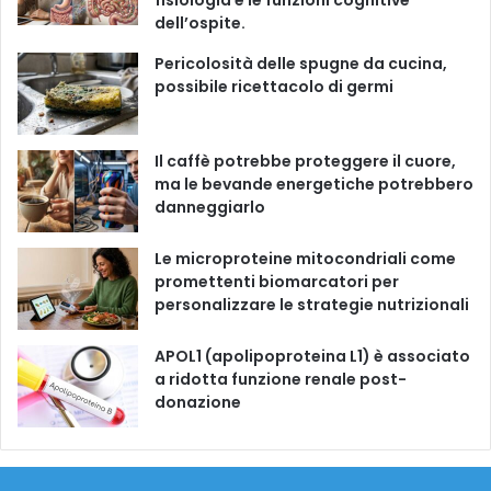
fisiologia e le funzioni cognitive
o
b
g
k
dell’ospite.
o
e
r
Pericolosità delle spugne da cucina,
possibile ricettacolo di germi
k
a
m
Il caffè potrebbe proteggere il cuore,
ma le bevande energetiche potrebbero
danneggiarlo
Le microproteine ​​mitocondriali come
promettenti biomarcatori per
personalizzare le strategie nutrizionali
APOL1 (apolipoproteina L1) è associato
a ridotta funzione renale post-
donazione