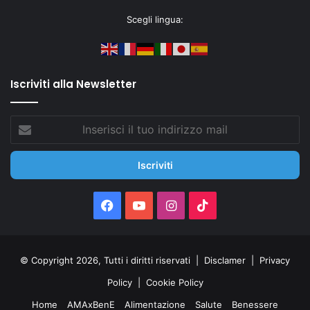
Scegli lingua:
Iscriviti alla Newsletter
Inserisci
il
tuo
indirizzo
mail
Facebook
You
Instagram
TikTok
Tube
© Copyright 2026, Tutti i diritti riservati |
Disclamer
|
Privacy
Policy
|
Cookie Policy
Home
AMAxBenE
Alimentazione
Salute
Benessere