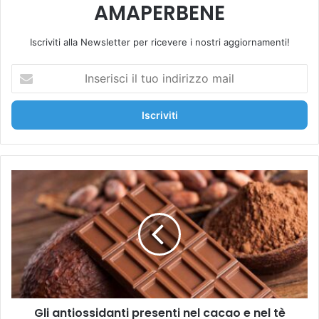
AMAPERBENE
Iscriviti alla Newsletter per ricevere i nostri aggiornamenti!
I
n
s
e
r
i
s
c
G
i
l
i
i
l
a
t
n
u
t
o
i
i
o
n
s
d
Gli antiossidanti presenti nel cacao e nel tè
s