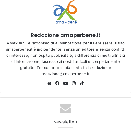
Redazione amaperbene.it
AMAxBenE è l’acronimo di AliMentAzione per il BenEssere, il sito
amaperbene.it è indipendente, senza un editore e senza conflitti
di interesse, non ospita pubblicità e, a differenza di molti altri siti
di informazione, l’accesso ai nostri articoli è completamente
gratuito. Per saperne di più contatta la redazione:
redazione@amaperbene.it
We
Fa
Yo
Ins
Tik
bsi
ce
u
tag
To
te
bo
Tu
ra
k
ok
be
m
Newsletterr