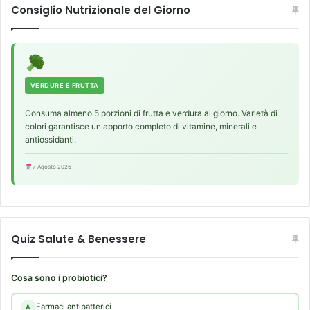
Consiglio Nutrizionale del Giorno
s
c
e
i
r
n
e
e
m
l
o
l
VERDURE E FRUTTA
l
’
Consuma almeno 5 porzioni di frutta e verdura al giorno. Varietà di
t
a
colori garantisce un apporto completo di vitamine, minerali e
o
g
antiossidanti.
b
r
e
i
7 Agosto 2026
n
c
e
o
f
l
i
t
c
u
Quiz Salute & Benessere
i
r
a
i
Cosa sono i probiotici?
t
a
Farmaci antibatterici
A