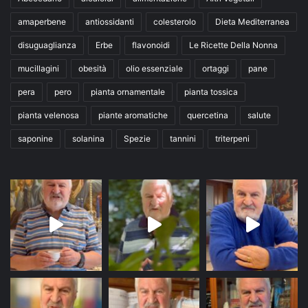
amaperbene
antiossidanti
colesterolo
Dieta Mediterranea
disuguaglianza
Erbe
flavonoidi
Le Ricette Della Nonna
mucillagini
obesità
olio essenziale
ortaggi
pane
pera
pero
pianta ornamentale
pianta tossica
pianta velenosa
piante aromatiche
quercetina
salute
saponine
solanina
Spezie
tannini
triterpeni