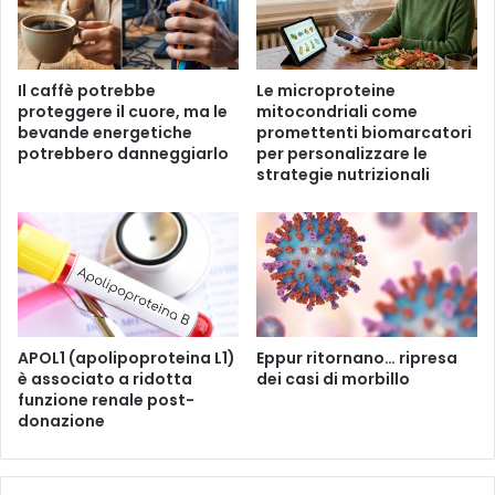
o
t
e
t
n
o
e
”
Il caffè potrebbe
Le microproteine ​​
l
,
proteggere il cuore, ma le
mitocondriali come
t
l
bevande energetiche
promettenti biomarcatori
è
’
potrebbero danneggiarlo
per personalizzare le
v
u
strategie nutrizionali
e
s
r
o
d
d
e
e
s
i
e
f
m
i
b
t
APOL1 (apolipoproteina L1)
Eppur ritornano… ripresa
r
è associato a ridotta
dei casi di morbillo
o
funzione renale post-
a
f
donazione
n
a
o
r
e
m
s
a