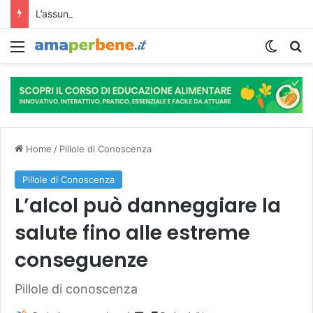
L’assunzione abituale di caffè modella il microbiota intestinale e modifica la fisiologia e le funzioni cognitive dell’ospite.
Menu
Cambi
R
Home
/
Pillole di Conoscenza
Pillole di Conoscenza
L’alcol può danneggiare la
salute fino alle estreme
conseguenze
Pillole di conoscenza