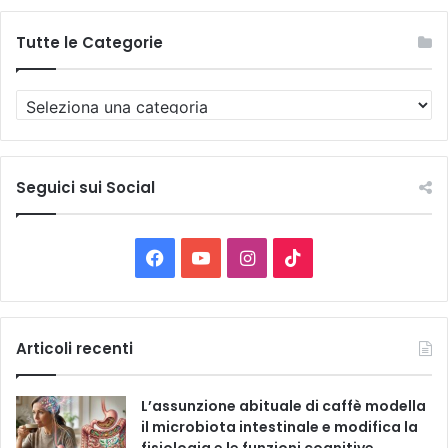
Tutte le Categorie
T
u
t
t
e
Seguici sui Social
l
e
C
F
Y
I
T
a
t
a
o
n
i
e
g
c
u
s
k
Articoli recenti
o
r
e
T
t
T
i
L’assunzione abituale di caffè modella
e
b
u
a
o
il microbiota intestinale e modifica la