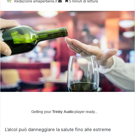
Redazione amaperbene.it
I
5 minuti di lettura
n
v
i
a
u
n
'
e
m
a
i
l
Getting your
Trinity Audio
player ready...
L’alcol può danneggiare la salute fino alle estreme