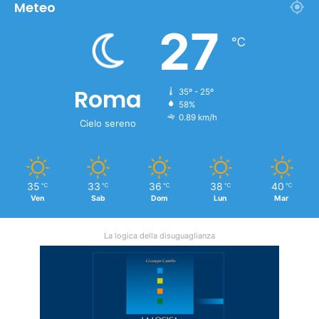
Meteo
27
℃
Roma
35º - 25º
58%
0.89 km/h
Cielo sereno
35
33
36
38
40
℃
℃
℃
℃
℃
Ven
Sab
Dom
Lun
Mar
La logica della disuguaglianza