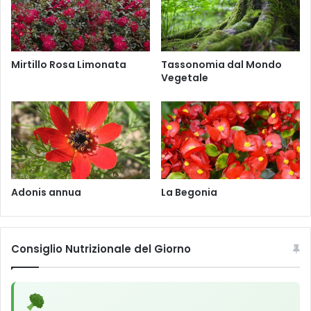
p
u
s
e
Mirtillo Rosa Limonata
Tassonomia dal Mondo
u
Vegetale
r
o
p
a
e
u
s
Adonis annua
La Begonia
Consiglio Nutrizionale del Giorno