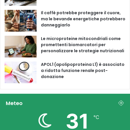
m
Il caffè potrebbe proteggere il cuore,
ma le bevande energetiche potrebbero
danneggiarlo
Le microproteine ​​mitocondriali come
promettenti biomarcatori per
personalizzare le strategie nutrizionali
APOL1 (apolipoproteina L1) è associato
a ridotta funzione renale post-
donazione
Meteo
31
℃