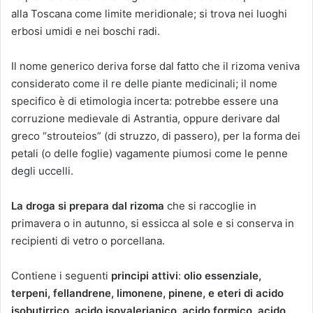
alla Toscana come limite meridionale; si trova nei luoghi
erbosi umidi e nei boschi radi.
Il nome generico deriva forse dal fatto che il rizoma veniva
considerato come il re delle piante medicinali; il nome
specifico è di etimologia incerta: potrebbe essere una
corruzione medievale di Astrantia, oppure derivare dal
greco “strouteios” (di struzzo, di passero), per la forma dei
petali (o delle foglie) vagamente piumosi come le penne
degli uccelli.
La droga si prepara dal rizoma
che si raccoglie in
primavera o in autunno, si essicca al sole e si conserva in
recipienti di vetro o porcellana.
Contiene i seguenti
principi attivi
:
olio essenziale,
terpeni, fellandrene, limonene, pinene, e eteri di acido
isobutirrico, acido isovalerianico, acido formico, acido