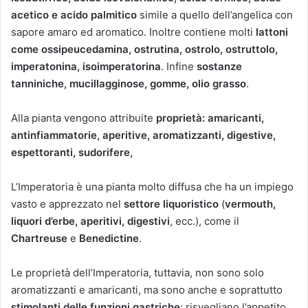
acetico e acido palmitico
simile a quello dell’angelica con
sapore amaro ed aromatico. Inoltre contiene molti
lattoni
come ossipeucedamina, ostrutina, ostrolo, ostruttolo,
imperatonina, isoimperatorina
. Infine
sostanze
tanniniche, mucillagginose, gomme, olio grasso
.
Alla pianta vengono attribuite
proprietà: amaricanti,
antinfiammatorie, aperitive, aromatizzanti, digestive,
espettoranti, sudorifere,
L’Imperatoria è una pianta molto diffusa che ha un impiego
vasto e apprezzato nel
settore liquoristico
(
vermouth,
liquori d’erbe, aperitivi, digestivi
, ecc.), come il
Chartreuse
e
Benedictine
.
Le proprietà dell’Imperatoria, tuttavia, non sono solo
aromatizzanti e amaricanti, ma sono anche e soprattutto
stimolanti delle funzioni gastriche
: risvegliano l’appetito,