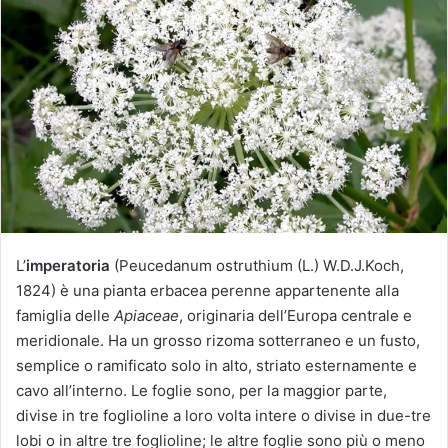
i
a
u
n
'
e
m
a
i
l
L’
imperatoria
(Peucedanum ostruthium (L.) W.D.J.Koch,
1824) è una pianta erbacea perenne appartenente alla
famiglia delle
Apiaceae
, originaria dell’Europa centrale e
meridionale. Ha un grosso rizoma sotterraneo e un fusto,
semplice o ramificato solo in alto, striato esternamente e
cavo all’interno. Le foglie sono, per la maggior parte,
divise in tre foglioline a loro volta intere o divise in due-tre
lobi o in altre tre foglioline; le altre foglie sono più o meno