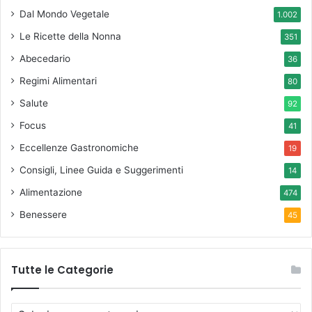
Dal Mondo Vegetale
1.002
Le Ricette della Nonna
351
Abecedario
36
Regimi Alimentari
80
Salute
92
Focus
41
Eccellenze Gastronomiche
19
Consigli, Linee Guida e Suggerimenti
14
Alimentazione
474
Benessere
45
Tutte le Categorie
T