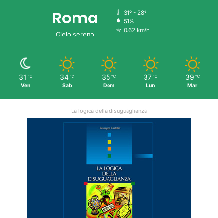
Roma
31º - 28º
51%
0.62 km/h
Cielo sereno
31
34
35
37
39
℃
℃
℃
℃
℃
Ven
Sab
Dom
Lun
Mar
La logica della disuguaglianza