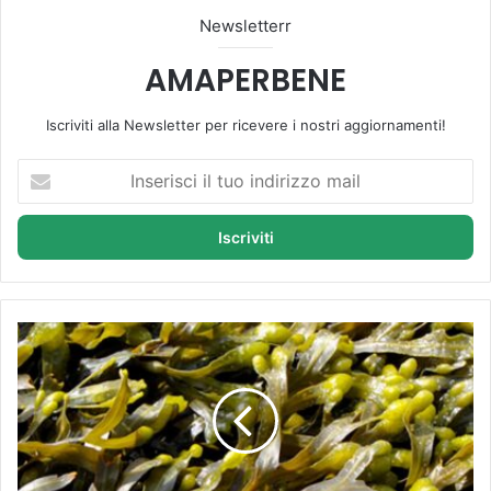
Newsletterr
AMAPERBENE
Iscriviti alla Newsletter per ricevere i nostri aggiornamenti!
I
n
s
e
r
i
s
c
F
i
u
i
c
l
o
t
|
u
F
o
u