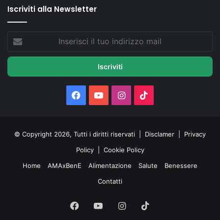
Iscriviti alla Newsletter
Inserisci
il
tuo
indirizzo
mail
Facebook
You
Instagram
TikTok
Tube
© Copyright 2026, Tutti i diritti riservati |
Disclamer
|
Privacy
Policy
|
Cookie Policy
Home
AMAxBenE
Alimentazione
Salute
Benessere
Contatti
Facebook
You
Instagram
TikTok