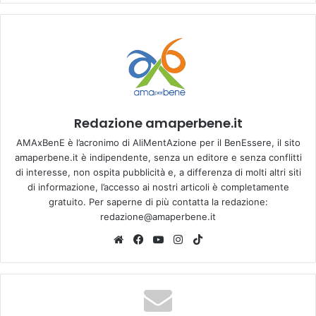
Redazione amaperbene.it
AMAxBenE è l’acronimo di AliMentAzione per il BenEssere, il sito
amaperbene.it è indipendente, senza un editore e senza conflitti
di interesse, non ospita pubblicità e, a differenza di molti altri siti
di informazione, l’accesso ai nostri articoli è completamente
gratuito. Per saperne di più contatta la redazione:
redazione@amaperbene.it
We
Fa
Yo
Ins
Tik
bsi
ce
u
tag
To
te
bo
Tu
ra
k
ok
be
m