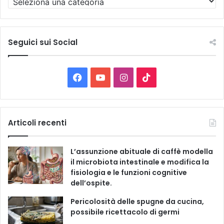
u
t
t
e
Seguici sui Social
l
e
C
F
Y
I
T
a
t
a
o
n
i
e
g
c
u
s
k
Articoli recenti
o
r
e
T
t
T
i
L’assunzione abituale di caffè modella
e
b
u
a
o
il microbiota intestinale e modifica la
fisiologia e le funzioni cognitive
o
b
g
k
dell’ospite.
o
e
r
Pericolosità delle spugne da cucina,
possibile ricettacolo di germi
k
a