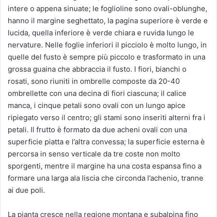
intere o appena sinuate; le foglioline sono ovali-oblunghe,
hanno il margine seghettato, la pagina superiore è verde e
lucida, quella inferiore è verde chiara e ruvida lungo le
nervature. Nelle foglie inferiori il picciolo è molto lungo, in
quelle del fusto è sempre più piccolo e trasformato in una
grossa guaina che abbraccia il fusto. I fiori, bianchi o
rosati, sono riuniti in ombrelle composte da 20-40
ombrellette con una decina di fiori ciascuna; il calice
manca, i cinque petali sono ovali con un lungo apice
ripiegato verso il centro; gli stami sono inseriti alterni fra i
petali. Il frutto è formato da due acheni ovali con una
superficie piatta e l’altra convessa; la superficie esterna è
percorsa in senso verticale da tre coste non molto
sporgenti, mentre il margine ha una costa espansa fino a
formare una larga ala liscia che circonda l’achenio, tranne
ai due poli.
La pianta cresce nella regione montana e subalpina fino