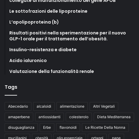
collegate al malfunzionamento del gene APOB
Le sottofrazioni delle lipoproteine
L’apolipoproteina (b)
Risultati positivi nella sperimentazione per il nuovo
GLP-1 orale per il trattamento dell’obesità.
Insulino-resistenza e diabete
Acido ialuronico
Valutazione della funzionalità renale
Tags
Abecedario
alcaloidi
alimentazione
Altri Vegetali
amaperbene
antiossidanti
colesterolo
Dieta Mediterranea
disuguaglianza
Erbe
flavonoidi
Le Ricette Della Nonna
mucillagini
obesità
olio essenziale
ortaggi
pane