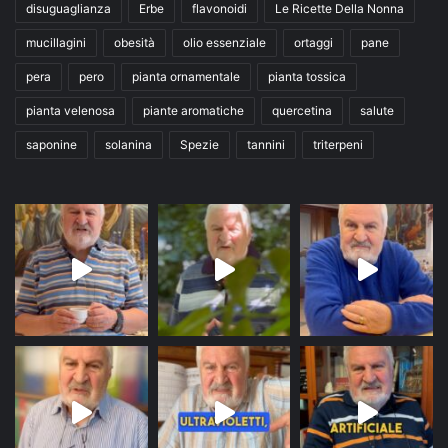
disuguaglianza
Erbe
flavonoidi
Le Ricette Della Nonna
mucillagini
obesità
olio essenziale
ortaggi
pane
pera
pero
pianta ornamentale
pianta tossica
pianta velenosa
piante aromatiche
quercetina
salute
saponine
solanina
Spezie
tannini
triterpeni