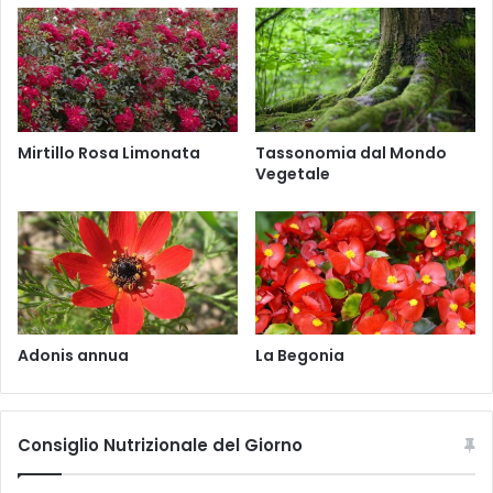
i
o
l
r
l
t
d
i
.
c
)
a
Mirtillo Rosa Limonata
Tassonomia dal Mondo
B
b
Vegetale
r
i
i
a
q
n
.
c
a
|
L
a
Adonis annua
La Begonia
m
i
u
m
Consiglio Nutrizionale del Giorno
a
l