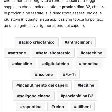
che aumenta la longevità e rende i capelli neri (oggi
sappiamo che la radice contiene
procianidina B2
, che tra
le procianidine testate, si è dimostrata essere una delle
più attive in quanto la sua applicazione topica ha portato
ad una significativa rigenerazione dei capelli).
acido crisofanico
antrachinoni
antrone
beta-sitosterolo
catechine
cianidine
digitoluteina
emodina
fiscione
Fo-Ti
incanutimento dei capelli
lecitine
poligono cinese
procianidina B2
rapontina
reina
stilbeni