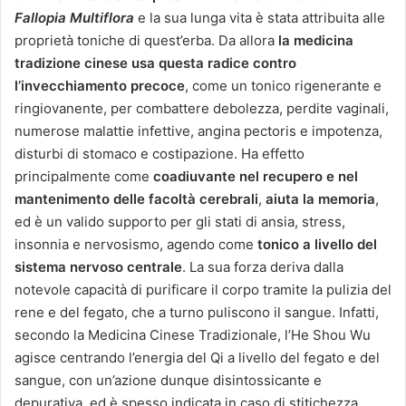
Fallopia Multiflora
e la sua lunga vita è stata attribuita alle
proprietà toniche di quest’erba. Da allora
la medicina
tradizione cinese usa questa radice contro
l’invecchiamento precoce
, come un tonico rigenerante e
ringiovanente, per combattere debolezza, perdite vaginali,
numerose malattie infettive, angina pectoris e impotenza,
disturbi di stomaco e costipazione. Ha effetto
principalmente come
coadiuvante nel recupero e nel
mantenimento delle facoltà cerebrali
,
aiuta la memoria
,
ed è un valido supporto per gli stati di ansia, stress,
insonnia e nervosismo, agendo come
tonico a livello del
sistema nervoso centrale
. La sua forza deriva dalla
notevole capacità di purificare il corpo tramite la pulizia del
rene e del fegato, che a turno puliscono il sangue. Infatti,
secondo la Medicina Cinese Tradizionale, l’He Shou Wu
agisce centrando l’energia del Qi a livello del fegato e del
sangue, con un’azione dunque disintossicante e
depurativa, ed è spesso indicata in caso di stitichezza,