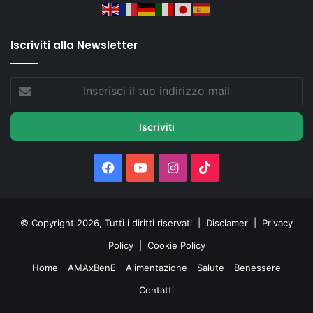
Iscriviti alla Newsletter
Inserisci
il
tuo
indirizzo
mail
Facebook
You
Instagram
TikTok
Tube
© Copyright 2026, Tutti i diritti riservati |
Disclamer
|
Privacy
Policy
|
Cookie Policy
Home
AMAxBenE
Alimentazione
Salute
Benessere
Contatti