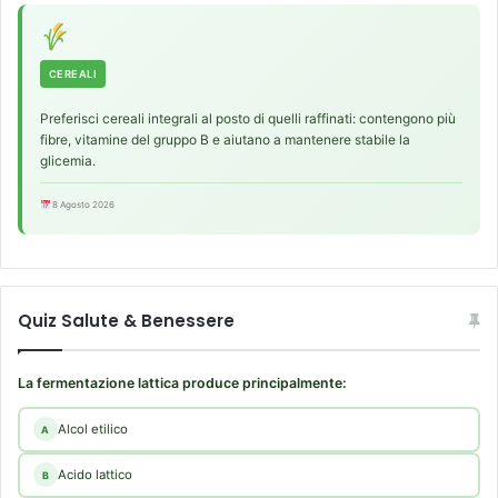
b
u
m
CEREALI
L
.
Preferisci cereali integrali al posto di quelli raffinati: contengono più
fibre, vitamine del gruppo B e aiutano a mantenere stabile la
glicemia.
8 Agosto 2026
Quiz Salute & Benessere
La fermentazione lattica produce principalmente:
Alcol etilico
A
Acido lattico
B