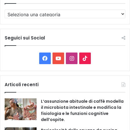
T
u
t
t
e
Seguici sui Social
l
e
C
F
Y
I
T
a
t
a
o
n
i
e
g
c
u
s
k
Articoli recenti
o
r
e
T
t
T
i
L’assunzione abituale di caffè modella
e
b
u
a
o
il microbiota intestinale e modifica la
fisiologia e le funzioni cognitive
o
b
g
k
dell’ospite.
o
e
r