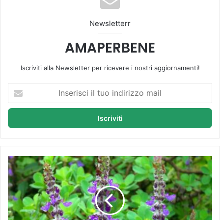
Newsletterr
AMAPERBENE
Iscriviti alla Newsletter per ricevere i nostri aggiornamenti!
I
n
s
e
r
i
s
c
F
i
o
i
r
l
s
t
k
u
o