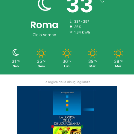
33
℃
Roma
33º - 29º
35%
1.84 km/h
Cielo sereno
31
35
36
39
38
℃
℃
℃
℃
℃
Sab
Dom
Lun
Mar
Mer
La logica della disuguaglianza