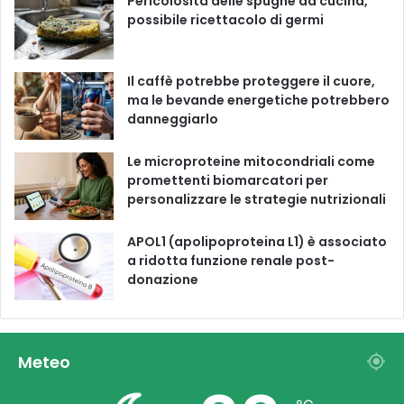
Pericolosità delle spugne da cucina,
possibile ricettacolo di germi
k
a
m
Il caffè potrebbe proteggere il cuore,
ma le bevande energetiche potrebbero
danneggiarlo
Le microproteine ​​mitocondriali come
promettenti biomarcatori per
personalizzare le strategie nutrizionali
APOL1 (apolipoproteina L1) è associato
a ridotta funzione renale post-
donazione
Meteo