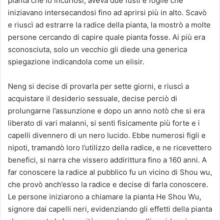
pianta che lo incuriosì, aveva due fusti e foglie che
iniziavano intersecandosi fino ad aprirsi più in alto. Scavò
e riuscì ad estrarre la radice della pianta, la mostrò a molte
persone cercando di capire quale pianta fosse. Ai più era
sconosciuta, solo un vecchio gli diede una generica
spiegazione indicandola come un elisir.
Neng si decise di provarla per sette giorni, e riuscì a
acquistare il desiderio sessuale, decise perciò di
prolungarne l’assunzione e dopo un anno notò che si era
liberato di vari malanni, si sentì fisicamente più forte e i
capelli divennero di un nero lucido. Ebbe numerosi figli e
nipoti, tramandò loro l’utilizzo della radice, e ne ricevettero
benefici, si narra che vissero addirittura fino a 160 anni. A
far conoscere la radice al pubblico fu un vicino di Shou wu,
che provò anch’esso la radice e decise di farla conoscere.
Le persone iniziarono a chiamare la pianta He Shou Wu,
signore dai capelli neri, evidenziando gli effetti della pianta