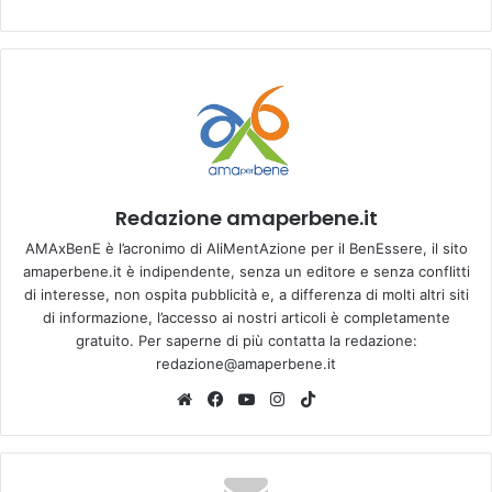
Redazione amaperbene.it
AMAxBenE è l’acronimo di AliMentAzione per il BenEssere, il sito
amaperbene.it è indipendente, senza un editore e senza conflitti
di interesse, non ospita pubblicità e, a differenza di molti altri siti
di informazione, l’accesso ai nostri articoli è completamente
gratuito. Per saperne di più contatta la redazione:
redazione@amaperbene.it
We
Fa
Yo
Ins
Tik
bsi
ce
u
tag
To
te
bo
Tu
ra
k
ok
be
m