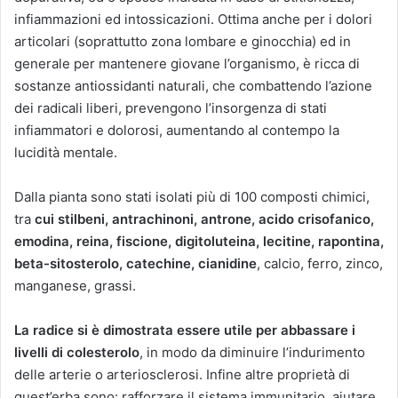
infiammazioni ed intossicazioni. Ottima anche per i dolori
articolari (soprattutto zona lombare e ginocchia) ed in
generale per mantenere giovane l’organismo, è ricca di
sostanze antiossidanti naturali, che combattendo l’azione
dei radicali liberi, prevengono l’insorgenza di stati
infiammatori e dolorosi, aumentando al contempo la
lucidità mentale.
Dalla pianta sono stati isolati più di 100 composti chimici,
tra
cui stilbeni, antrachinoni, antrone, acido crisofanico,
emodina, reina, fiscione, digitoluteina, lecitine, rapontina,
beta-sitosterolo, catechine, cianidine
, calcio, ferro, zinco,
manganese, grassi.
La radice si è dimostrata essere utile per abbassare i
livelli di colesterolo
, in modo da diminuire l’indurimento
delle arterie o arteriosclerosi. Infine altre proprietà di
quest’erba sono: rafforzare il sistema immunitario. aiutare