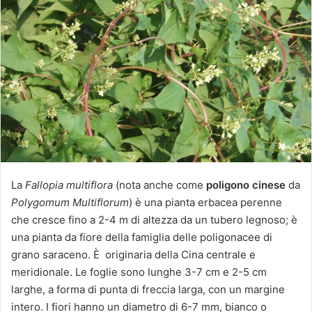
i
a
u
n
'
e
m
a
i
l
La
Fallopia multiflora
(nota anche come
poligono cinese
da
Polygomum Multiflorum
) è una pianta erbacea perenne
che cresce fino a 2-4 m di altezza da un tubero legnoso; è
una pianta da fiore della famiglia delle poligonacee di
grano saraceno. È originaria della Cina centrale e
meridionale. Le foglie sono lunghe 3-7 cm e 2-5 cm
larghe, a forma di punta di freccia larga, con un margine
intero. I fiori hanno un diametro di 6-7 mm, bianco o