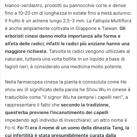
bianco-verdastro, prodotti su pannocchie corte e dense
fino a 10-20 cm di lunghezza in estate fino a metà autunno.
Il frutto è un achene lungo 2,5-3 mm. La
Fallopia Multiflora
è anche ampiamente coltivata in Giappone e Taiwan.
Gli
erboristi cinesi danno molta importanza alla forma e
all’eta delle radici; infatti le radici più anziane hanno una
maggiore richiesta
. Talvolta le radici vengono utilizzate al
naturale, tuttavia una volta bollite in un liquido a base di
fagioli neri, è considerato una medicina molto potente.
Nella farmacopea cinese la pianta è conosciuta come He
shou wu (il significato della parola he Shou Wu in cinese è
traducibile come “il signor Wu ha sempre i capelli neri”, a
rappresentare il fatto che
secondo la tradizione,
quest’erba previene l’incanutimento dei capelli
impedendo agli individui di invecchiare); un altro nome è
Fo-ti.
Fo-Ti era il nome di un uomo della dinastia Tang, la
cui infertilità è stata presumibilmente curata dalla