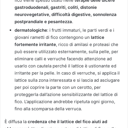
fico viene spesso usato nelle
terapie delle ulcere
gastroduodenali, gastriti, coliti, distonie
neurovegetative, difficoltà digestive, sonnolenza
postprandiale e pesantezza
.
dermatologiche
: i frutti immaturi, le parti verdi e i
giovani rametti di fico contengono un
lattice
fortemente irritante
, ricco di amilasi e proteasi che
può essere utilizzato esternamente, sulla pelle, per
eliminare calli e verruche facendo attenzione ad
usarlo con cautela perché il lattice è ustionante ed
irritante per la pelle. In caso di verruche, si applica il
lattice sulla zona interessata e si lascia ad asciugare
per poi coprire la parte con un cerotto, per
proteggerla dall’azione sensibilizzante del lattice di
fico. L’applicazione andrebbe ripetuta ogni giorno,
fino alla scomparsa della verruca.
È diffusa la
credenza che il lattice del fico aiuti ad