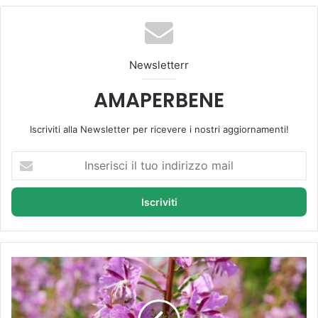
te
bo
Tu
ra
k
ok
be
m
Newsletterr
AMAPERBENE
Iscriviti alla Newsletter per ricevere i nostri aggiornamenti!
I
n
s
e
r
i
s
c
E
i
p
i
i
l
l