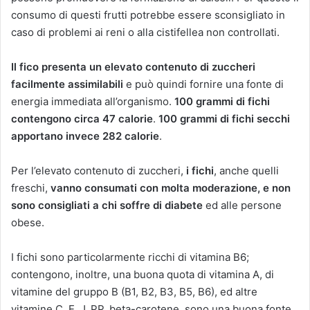
consumo di questi frutti potrebbe essere sconsigliato in
caso di problemi ai reni o alla cistifellea non controllati.
Il fico presenta un elevato contenuto di zuccheri
facilmente assimilabili
e può quindi fornire una fonte di
energia immediata all’organismo.
100 grammi di fichi
contengono circa 47 calorie
.
100 grammi di fichi secchi
apportano invece 282 calorie
.
Per l’elevato contenuto di zuccheri,
i fichi
, anche quelli
freschi,
vanno consumati con molta moderazione, e non
sono consigliati a chi soffre di diabete
ed alle persone
obese.
I fichi sono particolarmente ricchi di vitamina B6;
contengono, inoltre, una buona quota di vitamina A, di
vitamine del gruppo B (B1, B2, B3, B5, B6), ed altre
vitamine C, E, J, PP, beta-carotene. sono una buona fonte