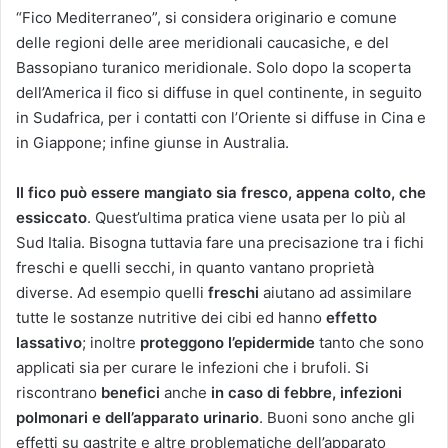
“Fico Mediterraneo”, si considera originario e comune
delle regioni delle aree meridionali caucasiche, e del
Bassopiano turanico meridionale. Solo dopo la scoperta
dell’America il fico si diffuse in quel continente, in seguito
in Sudafrica, per i contatti con l’Oriente si diffuse in Cina e
in Giappone; infine giunse in Australia.
Il fico può essere mangiato sia fresco, appena colto, che
essiccato
. Quest’ultima pratica viene usata per lo più al
Sud Italia. Bisogna tuttavia fare una precisazione tra i fichi
freschi e quelli secchi, in quanto vantano proprietà
diverse. Ad esempio quelli
freschi
aiutano ad assimilare
tutte le sostanze nutritive dei cibi ed hanno
effetto
lassativo
; inoltre
proteggono l’epidermide
tanto che sono
applicati sia per curare le infezioni che i brufoli. Si
riscontrano
benefici
anche
in caso di febbre, infezioni
polmonari e dell’apparato urinario
. Buoni sono anche gli
effetti su gastrite e altre problematiche dell’apparato