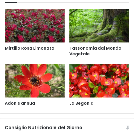
f
u
o
n
l
t
i
i
u
a
m
f
S
i
c
c
Mirtillo Rosa Limonata
Tassonomia dal Mondo
h
u
Vegetale
r
s
e
-
b
i
.
n
d
i
c
a
Adonis annua
La Begonia
Consiglio Nutrizionale del Giorno