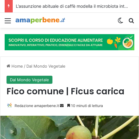
Pericolosità delle spugne da cucina, possibile ricettacolo di germi
Menu
Cambi
R
Home
/
Dal Mondo Vegetale
Dal Mondo Vegetale
Fico comune | Ficus carica
Redazione amaperbene.it
I
10 minuti di lettura
n
v
i
a