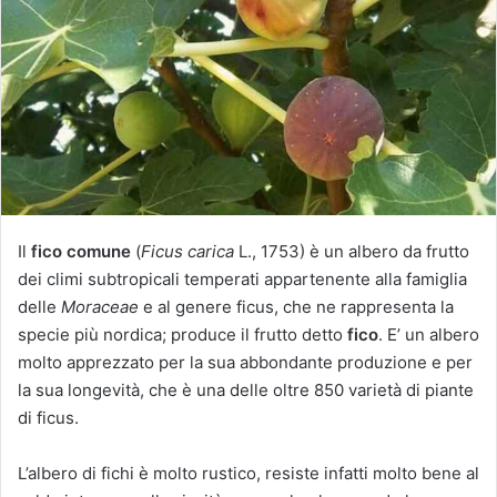
u
n
'
e
m
a
i
l
Il
fico comune
(
Ficus carica
L., 1753) è un albero da frutto
dei climi subtropicali temperati appartenente alla famiglia
delle
Moraceae
e al genere ficus, che ne rappresenta la
specie più nordica; produce il frutto detto
fico
. E’ un albero
molto apprezzato per la sua abbondante produzione e per
la sua longevità, che è una delle oltre 850 varietà di piante
di ficus.
L’albero di fichi è molto rustico, resiste infatti molto bene al