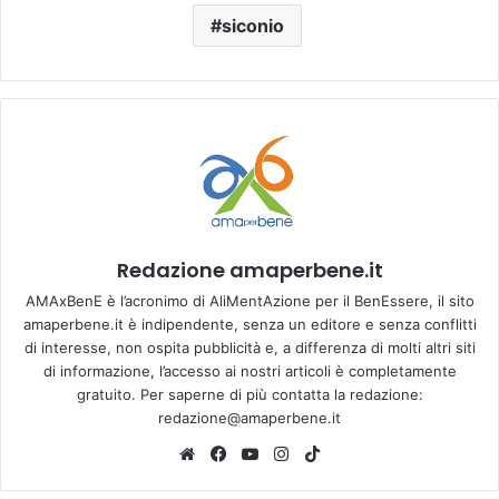
siconio
Redazione amaperbene.it
AMAxBenE è l’acronimo di AliMentAzione per il BenEssere, il sito
amaperbene.it è indipendente, senza un editore e senza conflitti
di interesse, non ospita pubblicità e, a differenza di molti altri siti
di informazione, l’accesso ai nostri articoli è completamente
gratuito. Per saperne di più contatta la redazione:
redazione@amaperbene.it
We
Fa
Yo
Ins
Tik
bsi
ce
u
tag
To