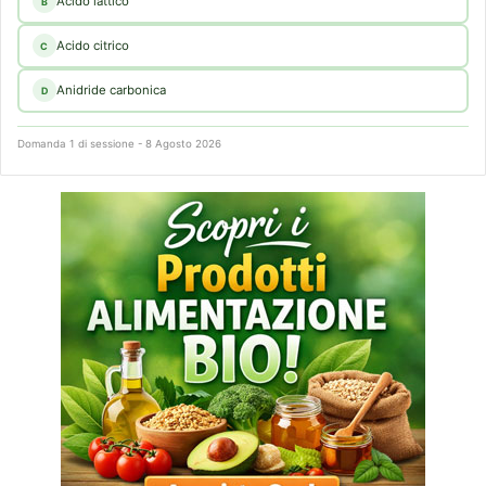
Acido lattico
B
Acido citrico
C
Anidride carbonica
D
Domanda 1 di sessione - 8 Agosto 2026