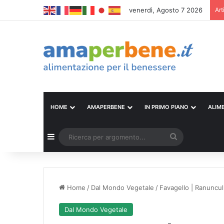
venerdì, Agosto 7 2026
Art
HOME
AMAPERBENE
IN PRIMO PIANO
ALIM
Barra laterale
Ricerca
per
argomento...
Home
/
Dal Mondo Vegetale
/
Favagello | Ranuncul
Dal Mondo Vegetale