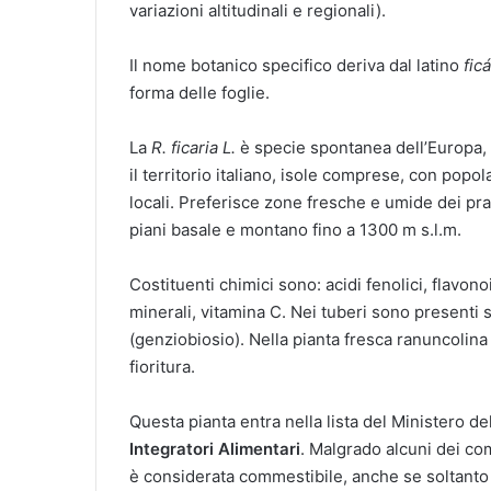
variazioni altitudinali e regionali).
Il nome botanico specifico deriva dal latino
fic
forma delle foglie.
La
R. ficaria L.
è specie spontanea dell’Europa, M
il territorio italiano, isole comprese, con popol
locali. Preferisce zone fresche e umide dei prat
piani basale e montano fino a 1300 m s.l.m.
Costituenti chimici sono: acidi fenolici, flavono
minerali, vitamina C. Nei tuberi sono presenti 
(genziobiosio). Nella pianta fresca ranuncolina
fioritura.
Questa pianta entra nella lista del Ministero del
Integratori Alimentari
. Malgrado alcuni dei com
è considerata commestibile, anche se soltanto p