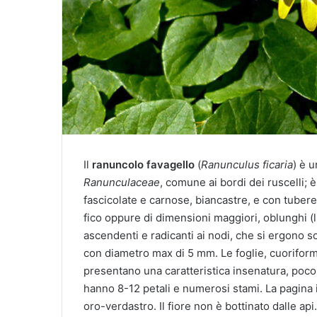
Il
ranuncolo favagello
(
Ranunculus ficaria
) è 
Ranunculaceae
, comune ai bordi dei ruscelli; 
fascicolate e carnose, biancastre, e con tubere
fico oppure di dimensioni maggiori, oblunghi (l
ascendenti e radicanti ai nodi, che si ergono so
con diametro max di 5 mm. Le foglie, cuoriformi,
presentano una caratteristica insenatura, poco pr
hanno 8-12 petali e numerosi stami. La pagina in
oro-verdastro. Il fiore non è bottinato dalle ap