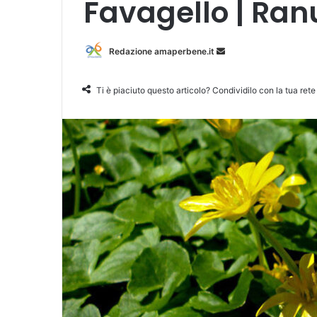
Favagello | Ran
Redazione amaperbene.it
I
n
v
Ti è piaciuto questo articolo? Condividilo con la tua rete
i
a
u
n
'
e
m
a
i
l