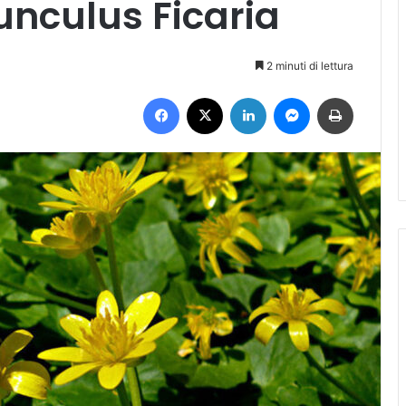
unculus Ficaria
2 minuti di lettura
Facebook
X
LinkedIn
Messenger
Stampa