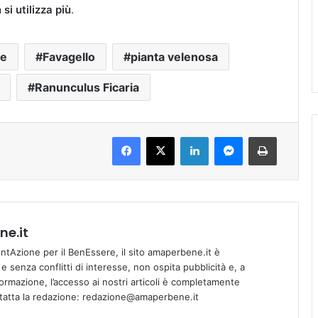
si utilizza più
.
e
Favagello
pianta velenosa
Ranunculus Ficaria
Facebook
X
LinkedIn
Messenger
Stampa
e.it
tAzione per il BenEssere, il sito amaperbene.it è
 senza conflitti di interesse, non ospita pubblicità e, a
informazione, l’accesso ai nostri articoli è completamente
ntatta la redazione: redazione@amaperbene.it