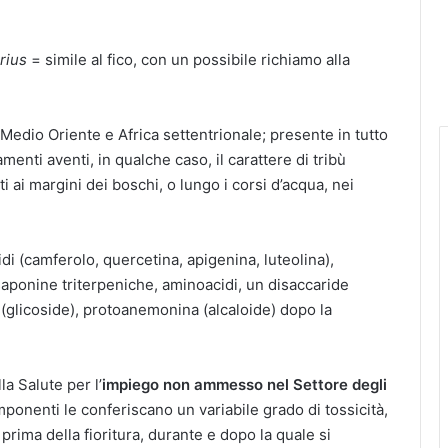
árius
= simile al fico, con un possibile richiamo alla
edio Oriente e Africa settentrionale; presente in tutto
amenti aventi, in qualche caso, il carattere di tribù
i ai margini dei boschi, o lungo i corsi d’acqua, nei
idi (camferolo, quercetina, apigenina, luteolina),
saponine triterpeniche, aminoacidi, un disaccaride
 (glicoside), protoanemonina (alcaloide) dopo la
la Salute per l’
impiego non ammesso nel Settore degli
ponenti le conferiscano un variabile grado di tossicità,
rima della fioritura, durante e dopo la quale si