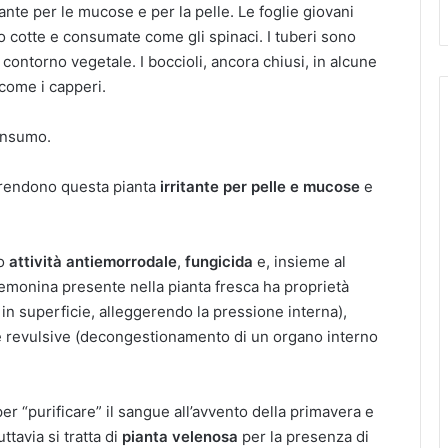
tante per le mucose e per la pelle. Le foglie giovani
 o cotte e consumate come gli spinaci. I tuberi sono
contorno vegetale. I boccioli, ancora chiusi, in alcune
 come i capperi.
onsumo.
 rendono questa pianta
irritante per pelle e mucose
e
no
attività antiemorrodale
,
fungicida
e, insieme al
emonina presente nella pianta fresca ha proprietà
 in superficie, alleggerendo la pressione interna),
) e revulsive (decongestionamento di un organo interno
er “purificare” il sangue all’avvento della primavera e
tavia si tratta di
pianta velenosa
per la presenza di