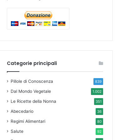
Categorie principali
Pillole di Conoscenza
839
Dal Mondo Vegetale
1.002
Le Ricette della Nonna
351
Abecedario
36
Regimi Alimentari
80
Salute
92