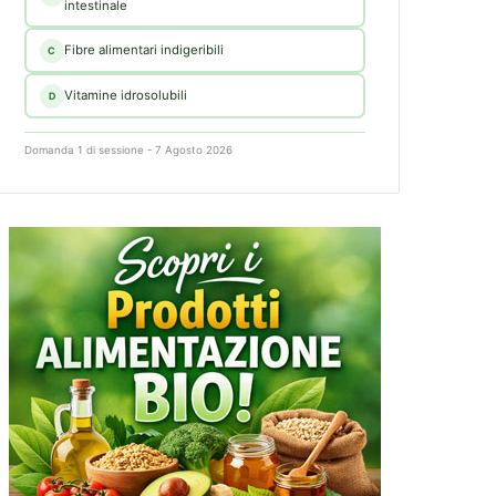
intestinale
Fibre alimentari indigeribili
C
Vitamine idrosolubili
D
Domanda 1 di sessione - 7 Agosto 2026