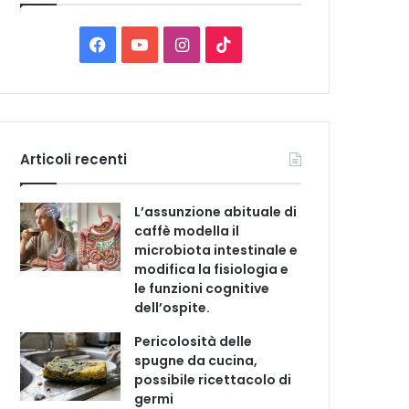
C
a
t
F
Y
I
T
e
a
o
n
i
g
o
c
u
s
k
r
i
e
T
t
T
e
Articoli recenti
b
u
a
o
L’assunzione abituale di
o
b
g
k
caffè modella il
microbiota intestinale e
o
e
r
modifica la fisiologia e
le funzioni cognitive
k
a
dell’ospite.
m
Pericolosità delle
spugne da cucina,
possibile ricettacolo di
germi