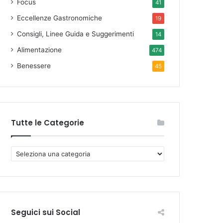
Focus
41
Eccellenze Gastronomiche
19
Consigli, Linee Guida e Suggerimenti
14
Alimentazione
474
Benessere
45
Tutte le Categorie
T
u
t
t
e
l
Seguici sui Social
e